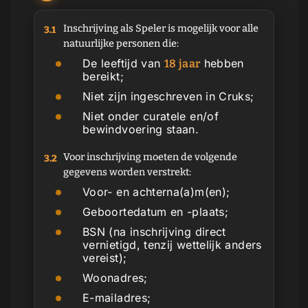
Inschrijving als Speler is mogelijk voor alle
3.1
natuurlijke personen die:
De leeftijd van
hebben
18 jaar
bereikt;
Niet zijn ingeschreven in Cruks;
Niet onder curatele en/of
bewindvoering staan.
Voor inschrijving moeten de volgende
3.2
gegevens worden verstrekt:
Voor- en achterna(a)m(en);
Geboortedatum en -plaats;
BSN (na inschrijving direct
vernietigd, tenzij wettelijk anders
vereist);
Woonadres;
E-mailadres;