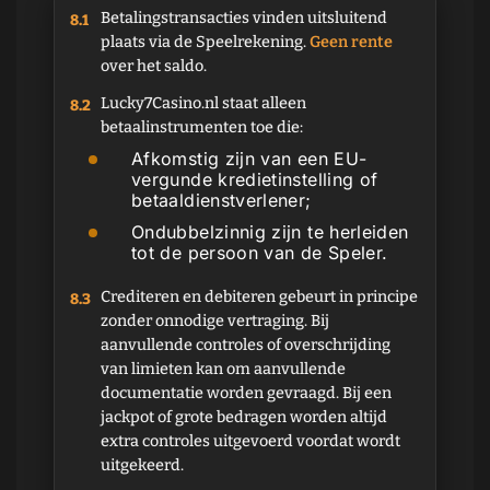
Betalingstransacties vinden uitsluitend
8.1
plaats via de Speelrekening.
Geen rente
over het saldo.
Lucky7Casino.nl staat alleen
8.2
betaalinstrumenten toe die:
Afkomstig zijn van een EU-
vergunde kredietinstelling of
betaaldienstverlener;
Ondubbelzinnig zijn te herleiden
tot de persoon van de Speler.
Crediteren en debiteren gebeurt in principe
8.3
zonder onnodige vertraging. Bij
aanvullende controles of overschrijding
van limieten kan om aanvullende
documentatie worden gevraagd. Bij een
jackpot of grote bedragen worden altijd
extra controles uitgevoerd voordat wordt
uitgekeerd.