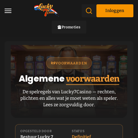
Inloggen
Promoties
VOORWAARDEN
Algemene
voorwaarden
De spelregels van Lucky7Casino — rechten,
plichten en alles wat je moet weten als speler.
Lees ze zorgvuldig door.
OPGESTELD DOOR
STATUS
Bestuur Lucky 7
Definitief