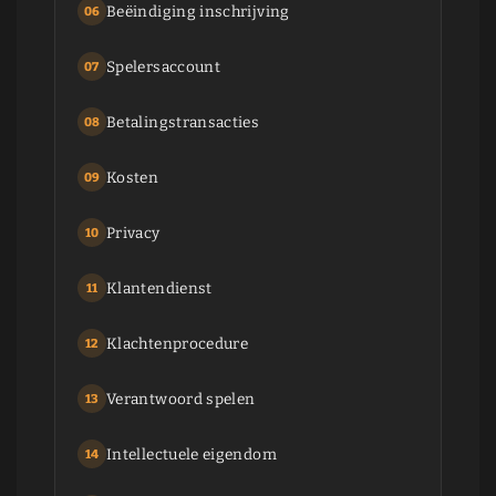
Beëindiging inschrijving
06
Spelersaccount
07
Betalingstransacties
08
Kosten
09
Privacy
10
Klantendienst
11
Klachtenprocedure
12
Verantwoord spelen
13
Intellectuele eigendom
14