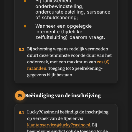
Bij faillissement,
onderbewindstelling,
ondercuratelestelling, surseance
of schuldsanering;
Wanneer een opgelegde
interventie (tijdelijke
zelfuitsluiting) daarom vraagt.
Bij schorsing wegens redelijk vermoeden
5.2
duurt deze tenminste voor de duur van het
onderzoek, met een maximum van
zes (6)
maanden
. Toegang tot Speelrekening-
gegevens blijft bestaan.
Beëindiging van de inschrijving
06
Lucky7Casino.nl beëindigt de inschrijving
6.1
op verzoek van de Speler via
klantenservice@lucky7casino.nl
. Bij
beëindiging eindigt ook de toegang tot de