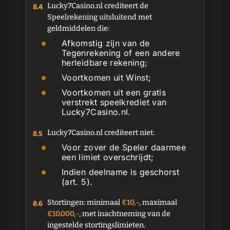
Lucky7Casino.nl crediteert de
8.4
Speelrekening uitsluitend met
geldmiddelen die:
Afkomstig zijn van de
Tegenrekening of een andere
herleidbare rekening;
Voortkomen uit Winst;
Voortkomen uit een gratis
verstrekt speelkrediet van
Lucky7Casino.nl.
Lucky7Casino.nl crediteert niet:
8.5
Voor zover de Speler daarmee
een limiet overschrijdt;
Indien deelname is geschorst
(art. 5).
Stortingen: minimaal
€10,-
, maximaal
8.6
€10.000,-
, met inachtneming van de
ingestelde stortingslimieten.