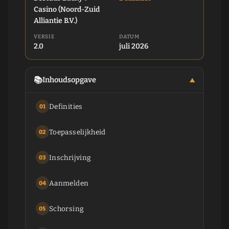
Casino (Noord-Zuid
Alliantie B.V.)
VERSIE
DATUM
2.0
juli 2026
Inhoudsopgave
Definities
01
Toepasselijkheid
02
Inschrijving
03
Aanmelden
04
Schorsing
05