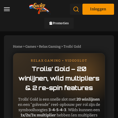
Inloggen
Promoties
Home
>
Games
>
Relax Gaming
>
Trolls’ Gold
RELAX GAMING • VIDEOSLOT
Trolls’ Gold – 20
winlijnen, wild multipliers
& 2 re-spin features
Trolls’ Gold is een snelle slot met
20 winlijnen
en een “golvende” reel-opbouw: per rol zijn de
symboolhoogtes
3-4-5-4-3
. Wilds kunnen een
1x/2x/3x multiplier
hebben (en multipliers