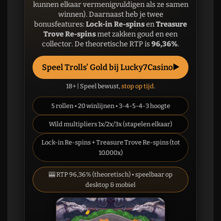
kunnen elkaar vermenigvuldigen als ze samen
winnen). Daarnaast heb je twee
bonusfeatures:
Lock-in Re-spins
en
Treasure
Trove Re-spins
met zakken goud en een
collector. De theoretische RTP is
96,36%
.
Speel Trolls’ Gold bij Lucky7Casino
▶
18+ | Speel bewust,
stop op tijd
.
5 rollen • 20 winlijnen • 3-4-5-4-3 hoogte
Wild multipliers 1x/2x/3x (stapelen elkaar)
Lock-in Re-spins + Treasure Trove Re-spins (tot
10.000x)
🎰 RTP 96,36% (theoretisch) • speelbaar op
desktop & mobiel