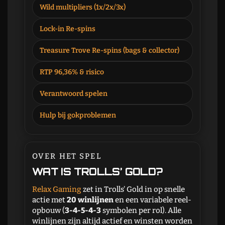
Wild multipliers (1x/2x/3x)
Lock-in Re-spins
Treasure Trove Re-spins (bags & collector)
RTP 96,36% & risico
Verantwoord spelen
Hulp bij gokproblemen
OVER HET SPEL
WAT IS TROLLS’ GOLD?
Relax Gaming
zet in Trolls’ Gold in op snelle
actie met
20 winlijnen
en een variabele reel-
opbouw (
3-4-5-4-3
symbolen per rol). Alle
winlijnen zijn altijd actief en winsten worden