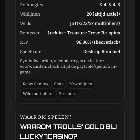
Rolhoogtes
3-4-5-4-3
Winlijnen
20 (altijd actief)
Wilds
Ja (1x/2x/3x multipliers)
Bonussen
Lock-in + Treasure Trove Re-spins
RTP
96,36% (theoretisch)
Speelbaar
Desktop & mobiel
Symbolwaarden, uitzonderingen en feature-
voorwaarden: check altijd de paytable/spelinfo in-
game.
Relax Gaming
Slots
20 winlijnen
Wild multipliers
Re-spins
WAAROM SPELEN?
WAAROM TROLLS’ GOLD BIJ
LUCKY7CASINO?