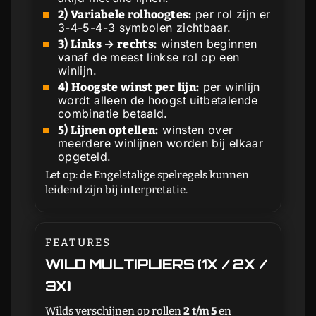
per rol zijn er
2) Variabele rolhoogtes:
3-4-5-4-3 symbolen zichtbaar.
winsten beginnen
3) Links → rechts:
vanaf de meest linkse rol op een
winlijn.
per winlijn
4) Hoogste winst per lijn:
wordt alleen de hoogst uitbetalende
combinatie betaald.
winsten over
5) Lijnen optellen:
meerdere winlijnen worden bij elkaar
opgeteld.
Let op: de Engelstalige spelregels kunnen
leidend zijn bij interpretatie.
FEATURES
WILD MULTIPLIERS (1X / 2X /
3X)
Wilds verschijnen op rollen
2 t/m 5
en