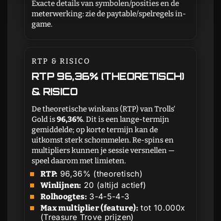
Exacte details van symbolen/posities en de
meterwerking: zie de paytable/spelregels in-
game.
RTP & RISICO
RTP 96,36% (THEORETISCH)
& RISICO
De theoretische winkans (RTP) van Trolls’
Gold is
96,36%
. Dit is een lange-termijn
gemiddelde; op korte termijn kan de
uitkomst sterk schommelen. Re-spins en
multipliers kunnen je sessie versnellen —
speel daarom met limieten.
96,36% (theoretisch)
RTP:
20 (altijd actief)
Winlijnen:
3-4-5-4-3
Rolhoogtes:
tot 10.000x
Max multiplier (feature):
(Treasure Trove prijzen)