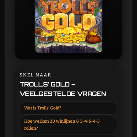
SNEL NAAR
TROLLS’ GOLD –
VEELGESTELDE VRAGEN
Wat is Trolls’ Gold?
Hoe werken 20 winlijnen & 3-4-5-4-3
rollen?