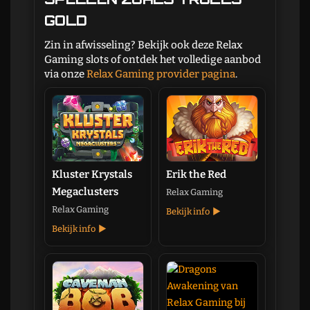
GOLD
Zin in afwisseling? Bekijk ook deze Relax
Gaming slots of ontdek het volledige aanbod
via onze
Relax Gaming provider pagina
.
Kluster Krystals
Erik the Red
Megaclusters
Relax Gaming
Relax Gaming
Bekijk info
▶
Bekijk info
▶