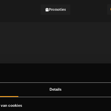
Promoties
Details
 van cookies