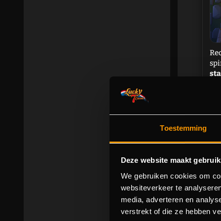
Rec
spi
sta
wo
Toestemming
Deze website maakt gebruik
F
We gebruiken cookies om cont
D
websiteverkeer te analyseren
Als
media, adverteren en analys
do
verstrekt of die ze hebben v
doo