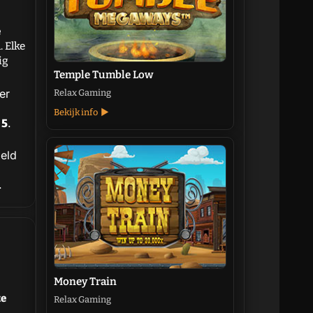
e
. Elke
ig
Temple Tumble Low
er
Relax Gaming
Bekijk info
▶
.
 5
veld
.
Money Train
te
Relax Gaming