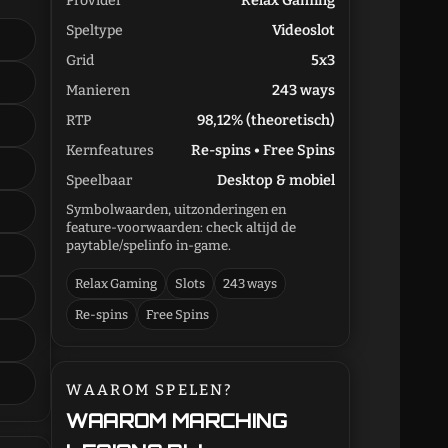
Provider
Relax Gaming
Speltype
Videoslot
Grid
5x3
Manieren
243 ways
RTP
98,12% (theoretisch)
Kernfeatures
Re-spins • Free Spins
Speelbaar
Desktop & mobiel
Symbolwaarden, uitzonderingen en
feature-voorwaarden: check altijd de
paytable/spelinfo in-game.
Relax Gaming
Slots
243 ways
Re-spins
Free Spins
WAAROM SPELEN?
WAAROM MARCHING