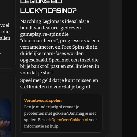
LEGIONS BIJ
LUCKY7CASINO?
Marching Legions is ideaal als je
evoel
houdt van feature-gedreven
n die
gameplay: re-spins die
allen
“doormarcheren”, progressie via een
verzamelmeter, en Free Spins die in
,
duidelijke mars-fases worden
opgeschaald. Speel met een inzet die
bij je bankroll past en stel limieten in
voordat je start.
Speel met geld dat je kunt missen en
stel limieten in voordat je begint.
Verantwoord spelen
Ben je minderjarig of ervaar je
problemen met gokken? Dan mag je niet
spelen. Bezoek
OpenOverGokken.nl
voor
informatie en hulp.