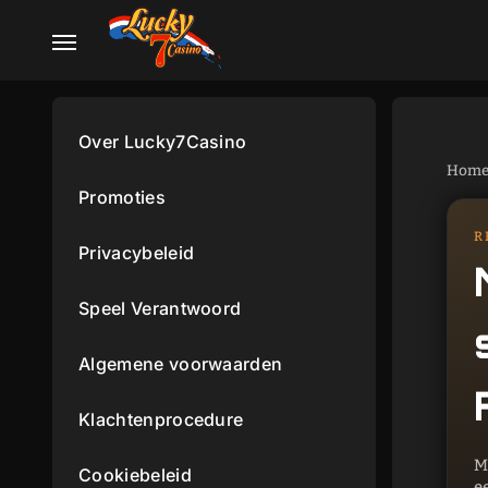
Over Lucky7Casino
Hom
Promoties
R
Privacybeleid
Speel Verantwoord
Algemene voorwaarden
Klachtenprocedure
M
Cookiebeleid
e