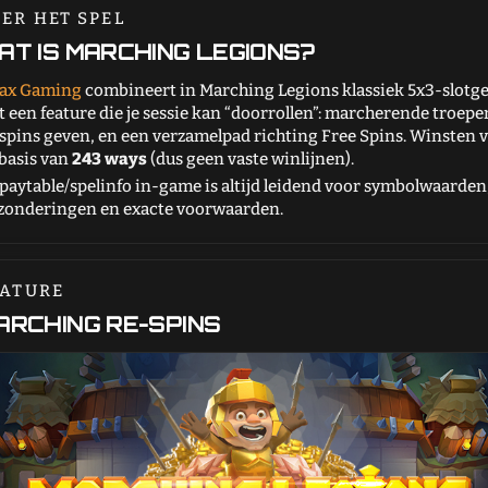
ER HET SPEL
AT IS MARCHING LEGIONS?
lax Gaming
combineert in Marching Legions klassiek 5x3-slotg
 een feature die je sessie kan “doorrollen”: marcherende troepe
spins geven, en een verzamelpad richting Free Spins. Winsten v
basis van
243 ways
(dus geen vaste winlijnen).
paytable/spelinfo in-game is altijd leidend voor symbolwaarden
zonderingen en exacte voorwaarden.
EATURE
ARCHING RE-SPINS