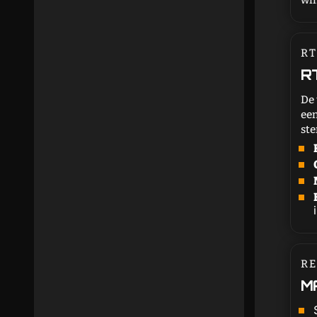
win
RT
R
De 
een
ste
RE
M