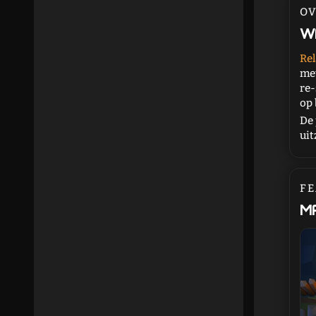
OV
W
Re
met
re-
op 
De 
uit
F
M