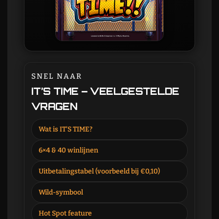
SNEL NAAR
IT’S TIME – VEELGESTELDE
VRAGEN
Wat is IT’S TIME?
6×4 & 40 winlijnen
Uitbetalingstabel (voorbeeld bij €0,10)
Wild-symbool
Hot Spot feature