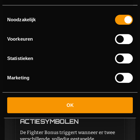
beslaat de middelste vier posities:
rij 2 en 3
van
rol 3 en 4
.
Toestemmingsselectie
Verschijnen op alle vier posities
Noodzakelijk
dezelfde vechtersymbolen? Dan krijg
je een
.
respin
De vier posities worden
vergrendeld
Voorkeuren
en veranderen in
.
plakkende wilds
Alle andere exemplaren van dat
symbool op de rollen veranderen in
Statistieken
wilds.
Fighter/Buffer Bonus kan niet
triggeren als Hot Spot actief is of
Marketing
tijdens de respin.
BONUS
OK
FIGHTER BONUS: 5 RESPINS +
ACTIESYMBOLEN
De Fighter Bonus triggert wanneer er twee
verschillende, volledig gestapelde