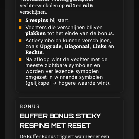
vechtersymbolen op
rol 1
en
rol 6
verschijnen.
bij start.
5 respins
Vechters die verschijnen blijven
tot het einde van de bonus.
plakken
Actiesymbolen kunnen verschijnen,
zoals
,
,
en
Upgrade
Diagonaal
Links
.
Rechts
Na afloop wint de vechter met de
meeste zichtbare symbolen en
worden verliezende symbolen
omgezet in winnende symbolen
(gelijkspel → hogere waarde wint).
BONUS
BUFFER BONUS: STICKY
RESPINS MET RESET
De Buffer Bonus triggert wanneer er een