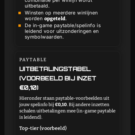
uitbetaald.
Winsten op meerdere winlijnen
worden
.
opgeteld
De in-game paytable/spelinfo is
leidend voor uitzonderingen en
symbolwaarden.
PAYTABLE
UITBETALINGSTABEL
(VOORBEELD BIJ INZET
€0,10)
Hieronder staan paytable-voorbeelden uit
jouw spelinfo bij
€0,10
. Bij andere inzetten
schalen uitbetalingen mee (in-game paytable
is leidend).
Top-tier (voorbeeld)