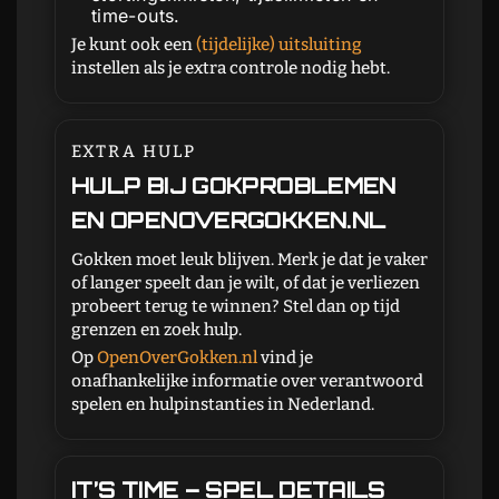
time-outs.
Je kunt ook een
(tijdelijke) uitsluiting
instellen als je extra controle nodig hebt.
EXTRA HULP
HULP BIJ GOKPROBLEMEN
EN OPENOVERGOKKEN.NL
Gokken moet leuk blijven. Merk je dat je vaker
of langer speelt dan je wilt, of dat je verliezen
probeert terug te winnen? Stel dan op tijd
grenzen en zoek hulp.
Op
OpenOverGokken.nl
vind je
onafhankelijke informatie over verantwoord
spelen en hulpinstanties in Nederland.
IT’S TIME – SPEL DETAILS