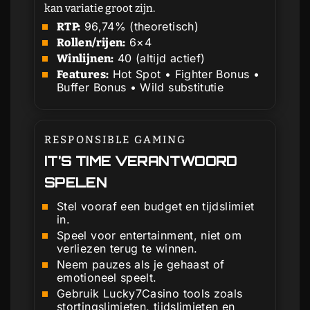
kan variatie groot zijn.
96,74% (theoretisch)
RTP:
6×4
Rollen/rijen:
40 (altijd actief)
Winlijnen:
Hot Spot • Fighter Bonus •
Features:
Buffer Bonus • Wild substitutie
RESPONSIBLE GAMING
IT’S TIME VERANTWOORD
SPELEN
Stel vooraf een budget en tijdslimiet
in.
Speel voor entertainment, niet om
verliezen terug te winnen.
Neem pauzes als je gehaast of
emotioneel speelt.
Gebruik Lucky7Casino tools zoals
stortingslimieten, tijdslimieten en