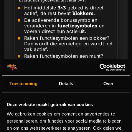
breidt het speelveld uit naar
7×7
.
Het middelste
gebied is direct
3×3
actief; de rest bevat
.
blokkers
De activerende bonussymbolen
veranderen in
en
functiesymbolen
voeren direct hun actie uit.
Raken functiesymbolen een blokker?
Dan wordt die vernietigd en wordt het
vak actief.
Raken functiesymbolen een munt?
Dan wordt de muntwaarde
.
verdubbeld
Het bonusspel start altijd met
2 spins
. Dit
aantal wordt gereset als er een
Toestemming
Details
Over
functiesymbool verschijnt. Na elke
20
vernietigde blokkers
gaat het reset-aantal
spins met
+1
omhoog, tot maximaal
4
.
Deze website maakt gebruik van cookies
Nadat een functiesymbool zijn actie heeft
uitgevoerd, verandert het in een munt met
We gebruiken cookies om content en advertenties te
waarde
1× de inzet
.
personaliseren, om functies voor social media te bieden
en om ons websiteverkeer te analyseren. Ook delen we