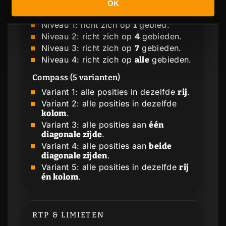
OK
Cannon (4 niveaus)
Niveau 1: richt zich op
gebied.
1
Niveau 2: richt zich op
gebieden.
4
Niveau 3: richt zich op
gebieden.
7
Niveau 4: richt zich op
gebieden.
alle
Compass (5 varianten)
Variant 1: alle posities in dezelfde
.
rij
Variant 2: alle posities in dezelfde
.
kolom
Variant 3: alle posities aan
één
.
diagonale zijde
Variant 4: alle posities aan
beide
.
diagonale zijden
Variant 5: alle posities in dezelfde
rij
.
én kolom
RTP & LIMIETEN