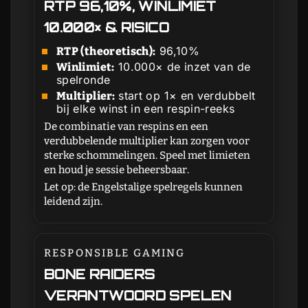
RTP 96,10%, WINLIMIET
10.000× & RISICO
96,10%
RTP (theoretisch):
10.000× de inzet van de
Winlimiet:
spelronde
start op 1× en verdubbelt
Multiplier:
bij elke winst in een respin-reeks
De combinatie van respins en een
verdubbelende multiplier kan zorgen voor
sterke schommelingen. Speel met limieten
en houd je sessie beheersbaar.
Let op: de Engelstalige spelregels kunnen
leidend zijn.
RESPONSIBLE GAMING
BONE RAIDERS
VERANTWOORD SPELEN