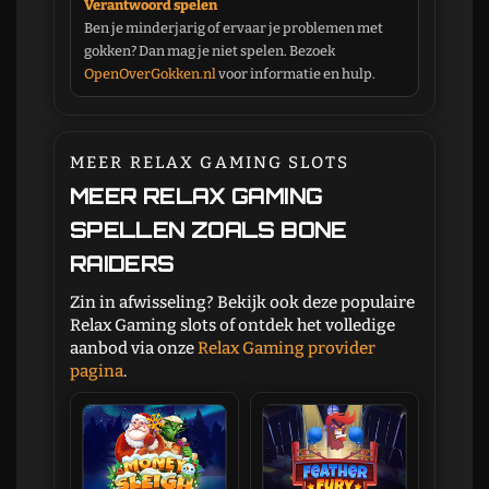
Verantwoord spelen
Ben je minderjarig of ervaar je problemen met
gokken? Dan mag je niet spelen. Bezoek
OpenOverGokken.nl
voor informatie en hulp.
MEER RELAX GAMING SLOTS
MEER RELAX GAMING
SPELLEN ZOALS BONE
RAIDERS
Zin in afwisseling? Bekijk ook deze populaire
Relax Gaming slots of ontdek het volledige
aanbod via onze
Relax Gaming provider
pagina
.