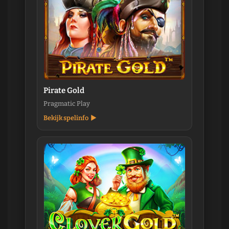
Pirate Gold
Pragmatic Play
Bekijk spelinfo
▶