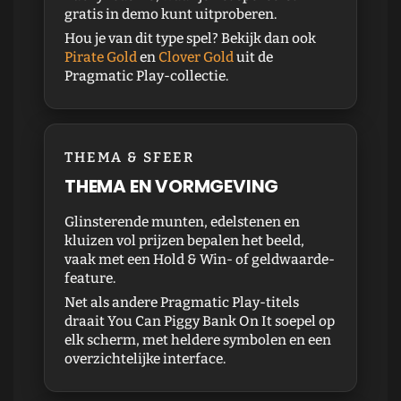
gratis in demo kunt uitproberen.
Hou je van dit type spel? Bekijk dan ook
Pirate Gold
en
Clover Gold
uit de
Pragmatic Play-collectie.
THEMA & SFEER
THEMA EN VORMGEVING
Glinsterende munten, edelstenen en
kluizen vol prijzen bepalen het beeld,
vaak met een Hold & Win- of geldwaarde-
feature.
Net als andere Pragmatic Play-titels
draait You Can Piggy Bank On It soepel op
elk scherm, met heldere symbolen en een
overzichtelijke interface.