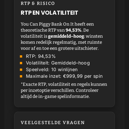
RTP & RISICO
RTP EN VOLATILITEIT
You Can Piggy Bank On It heeft een
theoretische RTP van
94,53%
. De
volatiliteit is
gemiddeld–hoog
: winsten
komen redelijk regelmatig, met ruimte
voor af en toe een grotere uitschieter.
RTP: 94,53%
Volatiliteit: Gemiddeld–hoog
Speelveld: 10 winlijnen
Maximale inzet: €999,99 per spin
*Exacte RTP, volatiliteit en regels kunnen
per inzetoptie verschillen. Controleer
altijd de in-game spelinformatie.
VEELGESTELDE VRAGEN