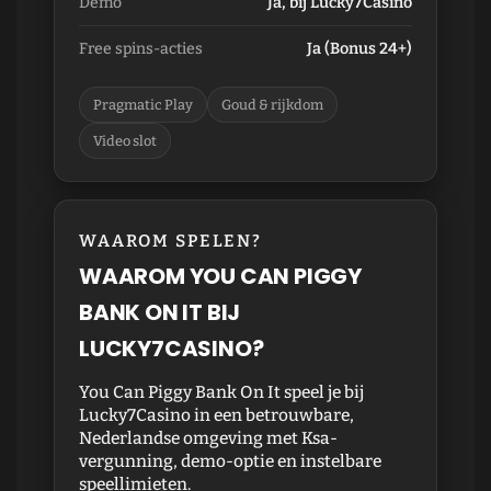
Demo
Ja, bij Lucky7Casino
Free spins-acties
Ja (Bonus 24+)
Pragmatic Play
Goud & rijkdom
Video slot
WAAROM SPELEN?
WAAROM YOU CAN PIGGY
BANK ON IT BIJ
LUCKY7CASINO?
You Can Piggy Bank On It speel je bij
Lucky7Casino in een betrouwbare,
Nederlandse omgeving met Ksa-
vergunning, demo-optie en instelbare
speellimieten.