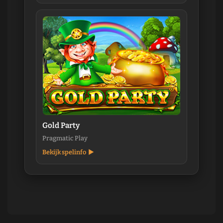
Gold Party
Pragmatic Play
Bekijk spelinfo
▶