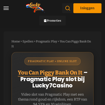
Inloggen
Promoties
Home
>
Spellen
>
Pragmatic Play
>
You Can Piggy Bank On
It
PRAGMATIC PLAY • ONLINE SLOT
–
You Can Piggy Bank On It
Pragmatic Play slot bij
Lucky7Casino
Video slot van Pragmatic Play met een
thema rond goud en rijkdom, een RTP van
94,53% en 10 winlijnen.