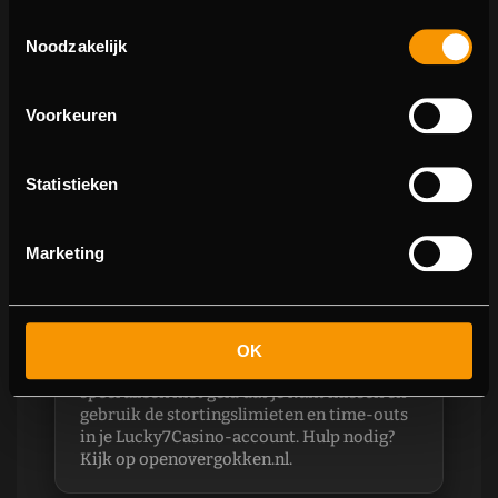
Kan ik You Can Piggy Bank On It gratis
Toestemmingsselectie
Noodzakelijk
en op mobiel spelen?
Ja. You Can Piggy Bank On It is in HTML5
ontwikkeld en speelt zonder downloads op
Voorkeuren
smartphone, tablet en desktop. Bij
Lucky7Casino kun je het spel eerst gratis in
demo proberen voordat je met echt geld
Statistieken
speelt. Houd er rekening mee dat
bonusacties voor You Can Piggy Bank On It
onder bonusvoorwaarden vallen (Bonus
Marketing
24+).
Hoe speel ik You Can Piggy Bank On It
verantwoord?
OK
Stel vooraf een budget- en tijdslimiet in,
speel alleen met geld dat je kunt missen en
gebruik de stortingslimieten en time-outs
in je Lucky7Casino-account. Hulp nodig?
Kijk op openovergokken.nl.