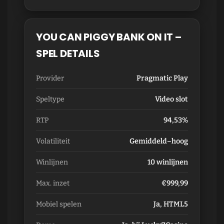
YOU CAN PIGGY BANK ON IT –
SPEL DETAILS
Provider
Pragmatic Play
Speltype
Video slot
RTP
94,53%
Volatiliteit
Gemiddeld–hoog
Winlijnen
10 winlijnen
Max. inzet
€999,99
Mobiel spelen
Ja, HTML5