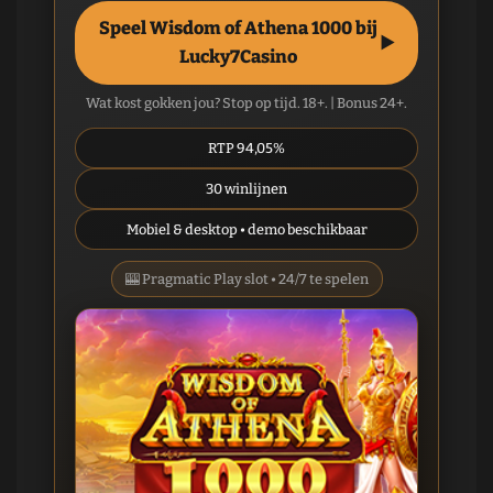
Speel Wisdom of Athena 1000 bij
▶
Lucky7Casino
Wat kost gokken jou? Stop op tijd. 18+. | Bonus 24+.
RTP 94,05%
30 winlijnen
Mobiel & desktop • demo beschikbaar
🎰 Pragmatic Play slot • 24/7 te spelen