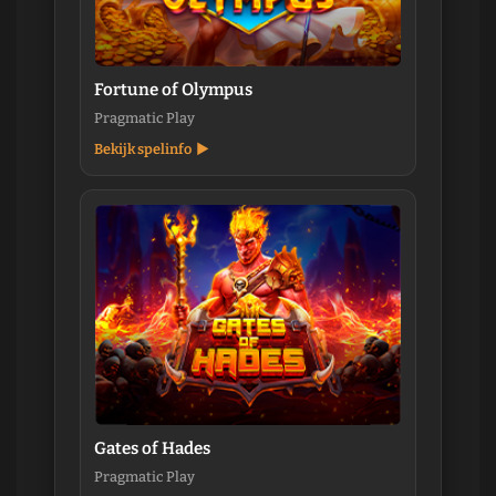
Fortune of Olympus
Pragmatic Play
Bekijk spelinfo
▶
Gates of Hades
Pragmatic Play