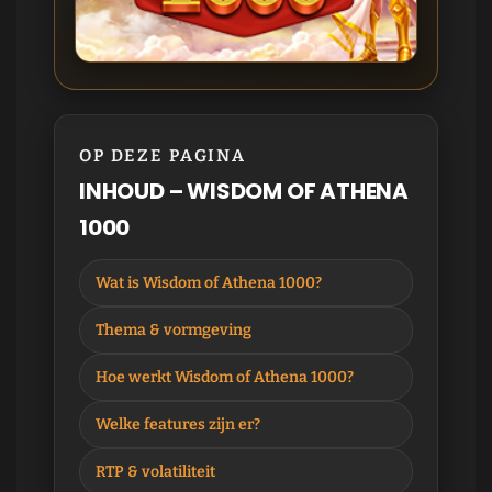
OP DEZE PAGINA
INHOUD – WISDOM OF ATHENA
1000
Wat is Wisdom of Athena 1000?
Thema & vormgeving
Hoe werkt Wisdom of Athena 1000?
Welke features zijn er?
RTP & volatiliteit