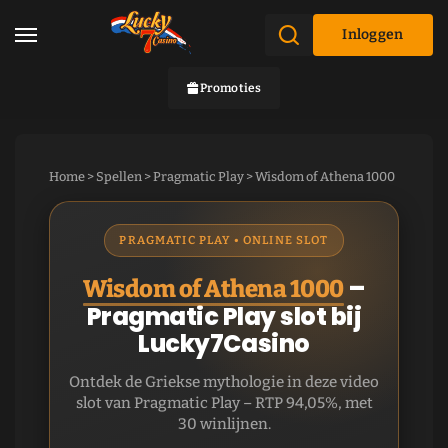
Inloggen
Promoties
Home
>
Spellen
>
Pragmatic Play
>
Wisdom of Athena 1000
PRAGMATIC PLAY • ONLINE SLOT
–
Wisdom of Athena 1000
Pragmatic Play slot bij
Lucky7Casino
Ontdek de Griekse mythologie in deze video
slot van Pragmatic Play – RTP 94,05%, met
30 winlijnen.