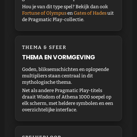
Hou je van dit type spel? Bekijk dan ook
Fortune of Olympus
en
Gates of Hades
uit
de Pragmatic Play-collectie.
THEMA & SFEER
THEMA EN VORMGEVING
Goden, bliksemschichten en oplopende
multipliers staan centraal in dit
mythologische thema.
Net als andere Pragmatic Play-titels
draait Wisdom of Athena 1000 soepel op
elk scherm, met heldere symbolen en een
overzichtelijke interface.