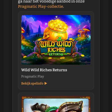
ga naar het volledige aanbod in onze
Pragmatic Play-collectie
.
Wild Wild Riches Returns
Pragmatic Play
Bekijk spelinfo
▶