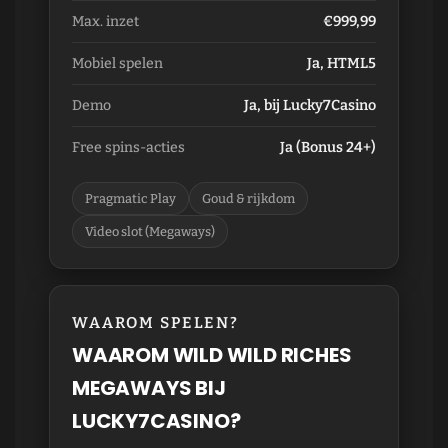
Max. inzet
€999,99
Mobiel spelen
Ja, HTML5
Demo
Ja, bij Lucky7Casino
Free spins-acties
Ja (Bonus 24+)
Pragmatic Play
Goud & rijkdom
Video slot (Megaways)
WAAROM SPELEN?
WAAROM WILD WILD RICHES
MEGAWAYS BIJ
LUCKY7CASINO?