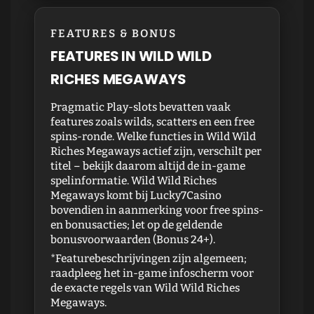
FEATURES & BONUS
FEATURES IN WILD WILD
RICHES MEGAWAYS
Pragmatic Play-slots bevatten vaak
features zoals wilds, scatters en een free
spins-ronde. Welke functies in Wild Wild
Riches Megaways actief zijn, verschilt per
titel – bekijk daarom altijd de in-game
spelinformatie. Wild Wild Riches
Megaways komt bij Lucky7Casino
bovendien in aanmerking voor free spins-
en bonusacties; let op de geldende
bonusvoorwaarden (Bonus 24+).
*Featurebeschrijvingen zijn algemeen;
raadpleeg het in-game infoscherm voor
de exacte regels van Wild Wild Riches
Megaways.