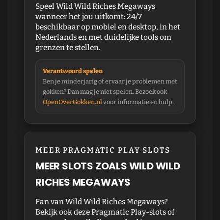
Speel Wild Wild Riches Megaways
wanneer het jou uitkomt: 24/7
beschikbaar op mobiel en desktop, in het
Nederlands en met duidelijke tools om
grenzen te stellen.
Verantwoord spelen
Ben je minderjarig of ervaar je problemen met
gokken? Dan mag je niet spelen. Bezoek ook
OpenOverGokken.nl
voor informatie en hulp.
MEER PRAGMATIC PLAY SLOTS
MEER SLOTS ZOALS WILD WILD
RICHES MEGAWAYS
Fan van Wild Wild Riches Megaways?
Bekijk ook deze Pragmatic Play-slots of