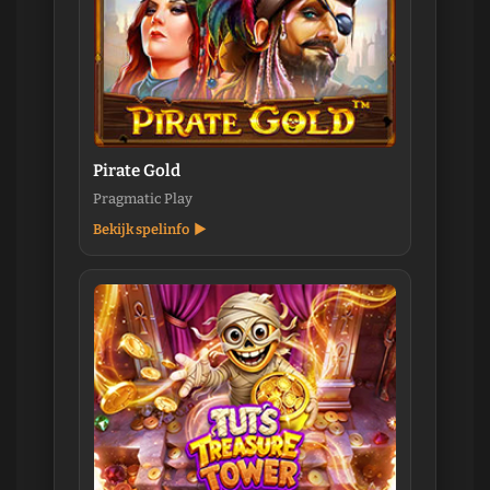
Pirate Gold
Pragmatic Play
Bekijk spelinfo
▶