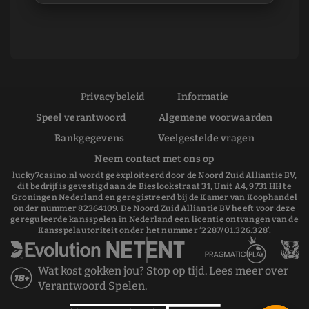
Privacybeleid
Informatie
Speel verantwoord
Algemene voorwaarden
Bankgegevens
Veelgestelde vragen
Neem contact met ons op
lucky7casino.nl wordt geëxploiteerd door de Noord Zuid Alliantie BV,
dit bedrijf is gevestigd aan de Bieslookstraat 31, Unit A4, 9731 HH te
Groningen Nederland en geregistreerd bij de Kamer van Koophandel
onder nummer 82364109. De Noord Zuid Alliantie BV heeft voor deze
gereguleerde kansspelen in Nederland een licentie ontvangen van de
Kansspelautoriteit onder het nummer ‘2287/01.326.328’.
Wat kost gokken jou? Stop op tijd. Lees meer over
Verantwoord Spelen
.