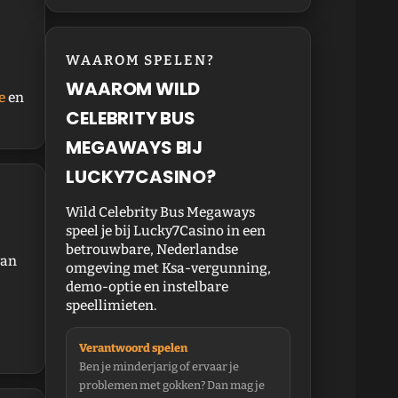
WAAROM SPELEN?
WAAROM WILD
e
en
CELEBRITY BUS
MEGAWAYS BIJ
LUCKY7CASINO?
Wild Celebrity Bus Megaways
speel je bij Lucky7Casino in een
betrouwbare, Nederlandse
van
omgeving met Ksa-vergunning,
demo-optie en instelbare
speellimieten.
Verantwoord spelen
Ben je minderjarig of ervaar je
problemen met gokken? Dan mag je