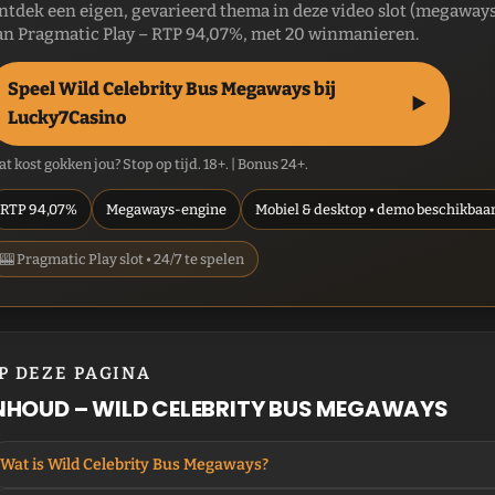
ntdek een eigen, gevarieerd thema in deze video slot (megaways
an Pragmatic Play – RTP 94,07%, met 20 winmanieren.
Speel Wild Celebrity Bus Megaways bij
▶
Lucky7Casino
t kost gokken jou? Stop op tijd. 18+. | Bonus 24+.
RTP 94,07%
Megaways-engine
Mobiel & desktop • demo beschikbaa
🎰 Pragmatic Play slot • 24/7 te spelen
P DEZE PAGINA
NHOUD – WILD CELEBRITY BUS MEGAWAYS
Wat is Wild Celebrity Bus Megaways?