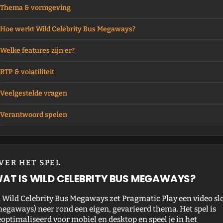
Thema & vormgeving
Hoe werkt Wild Celebrity Bus Megaways?
Welke features zijn er?
RTP & volatiliteit
Veelgestelde vragen
Verantwoord spelen
VER HET SPEL
AT IS WILD CELEBRITY BUS MEGAWAYS?
 Wild Celebrity Bus Megaways zet Pragmatic Play een video sl
egaways) neer rond een eigen, gevarieerd thema. Het spel is
optimaliseerd voor mobiel en desktop en speel je in het