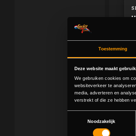
S
H
Da
i
Toestemming
Deze website maakt gebruik
We gebruiken cookies om cont
websiteverkeer te analyseren
media, adverteren en analys
verstrekt of die ze hebben v
F
Toestemmingsselectie
F
Noodzakelijk
Pr