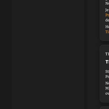
N
Je
P
d
Ho
Ti
T
T
S
Pr
Ne
M
ov