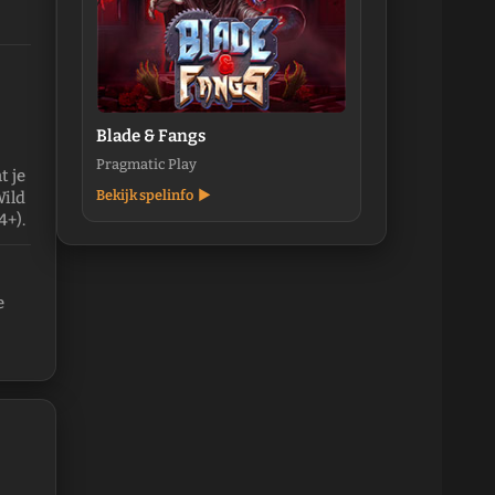
Blade & Fangs
Pragmatic Play
t je
Bekijk spelinfo
▶
Wild
4+).
e