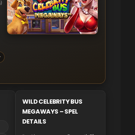
)
r
WILD CELEBRITY BUS
MEGAWAYS – SPEL
DETAILS