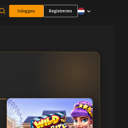
Inloggen
Registreren
j