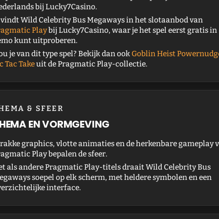
ederlands bij Lucky7Casino.
 vindt Wild Celebrity Bus Megaways in het slotaanbod van
ragmatic Play
bij Lucky7Casino, waar je het spel eerst gratis in
emo kunt uitproberen.
u je van dit type spel? Bekijk dan ook
Goblin Heist Powernudg
c Tac Take
uit de Pragmatic Play-collectie.
HEMA & SFEER
HEMA EN VORMGEVING
trakke graphics, vlotte animaties en de herkenbare gameplay 
agmatic Play bepalen de sfeer.
t als andere Pragmatic Play-titels draait Wild Celebrity Bus
egaways soepel op elk scherm, met heldere symbolen en een
erzichtelijke interface.