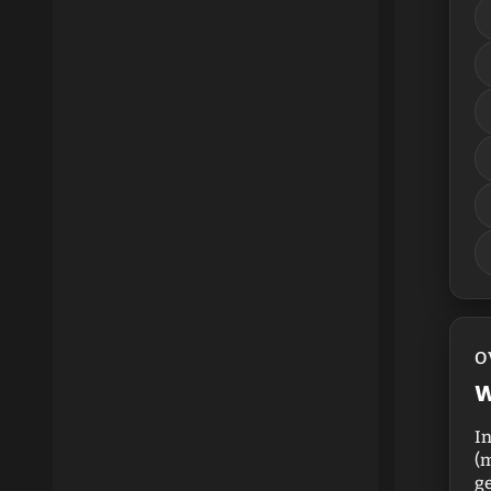
O
W
In
(m
ge