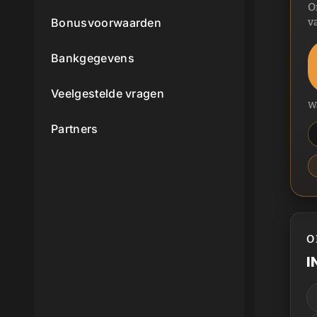
O
Bonusvoorwaarden
v
Bankgegevens
Veelgestelde vragen
Wa
Partners
O
I