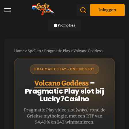
Inloggen
Promoties
Home
>
Spellen
>
Pragmatic Play
>
Volcano Goddess
PRAGMATIC PLAY • ONLINE SLOT
–
Volcano Goddess
Pragmatic Play slot bij
Lucky7Casino
Pragmatic Play video slot (ways) rond de
Griekse mythologie, met een RTP van
94,49% en 243 winmanieren.