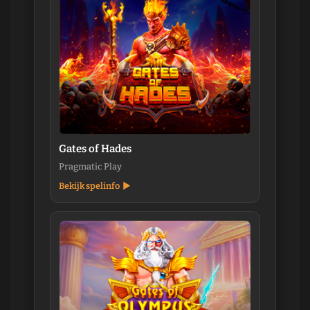
Gates of Hades
Pragmatic Play
Bekijk spelinfo
▶