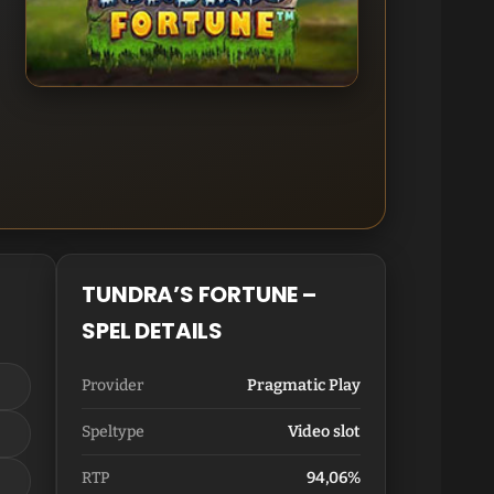
TUNDRA’S FORTUNE –
SPEL DETAILS
Provider
Pragmatic Play
Speltype
Video slot
RTP
94,06%