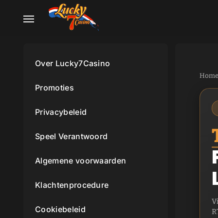
Over Lucky7Casino
Hom
Promoties
Privacybeleid
Speel Verantwoord
Algemene voorwaarden
Klachtenprocedure
V
Cookiebeleid
R