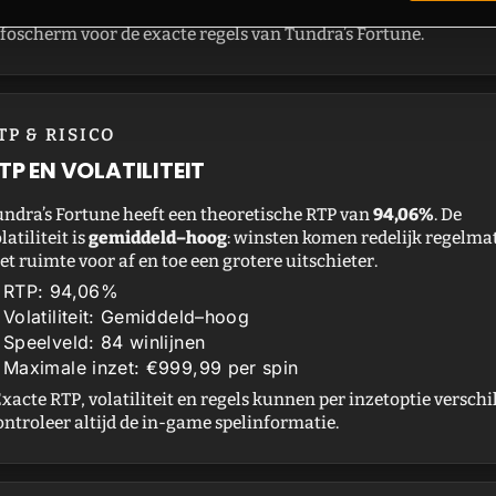
Featurebeschrijvingen zijn algemeen; raadpleeg het in-game
foscherm voor de exacte regels van Tundra’s Fortune.
TP & RISICO
TP EN VOLATILITEIT
ndra’s Fortune heeft een theoretische RTP van
94,06%
. De
latiliteit is
gemiddeld–hoog
: winsten komen redelijk regelmat
t ruimte voor af en toe een grotere uitschieter.
RTP: 94,06%
Volatiliteit: Gemiddeld–hoog
Speelveld: 84 winlijnen
Maximale inzet: €999,99 per spin
xacte RTP, volatiliteit en regels kunnen per inzetoptie verschil
ntroleer altijd de in-game spelinformatie.