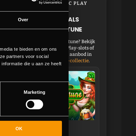
MEER PRAGMATIC PLAY
SLOTS
MEER SLOTS ZOALS
Over
e.
TUNDRA’S FORTUNE
Fan van Tundra’s Fortune? Bekijk
ook deze Pragmatic Play-slots of
 media te bieden en om ons
ga naar het volledige aanbod in
ze partners voor social
onze
Pragmatic Play-collectie
.
nformatie die u aan ze heeft
Marketing
s en
ijn,
tie.
ing
Pot of Fortune
OK
Pragmatic Play