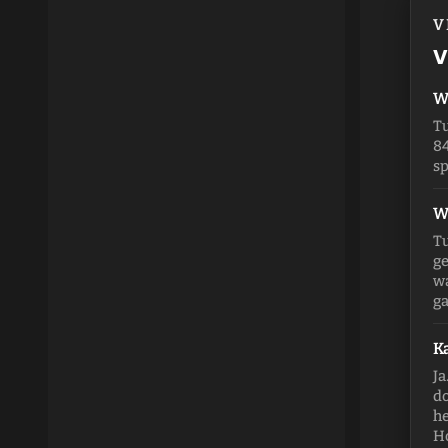
V
V
W
Tu
84
sp
W
Tu
ge
wa
ga
K
Ja
do
he
Ho