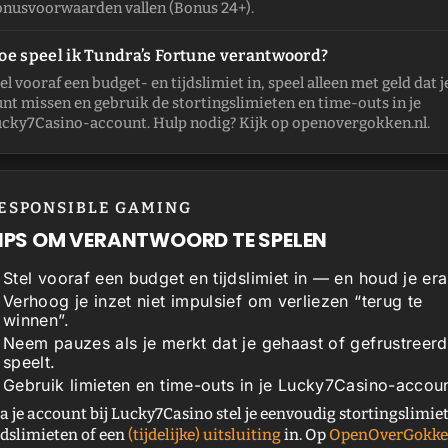
nusvoorwaarden vallen (Bonus 24+).
oe speel ik Tundra’s Fortune verantwoord?
el vooraf een budget- en tijdslimiet in, speel alleen met geld dat j
nt missen en gebruik de stortingslimieten en time-outs in je
cky7Casino-account. Hulp nodig? Kijk op openovergokken.nl.
ESPONSIBLE GAMING
IPS OM VERANTWOORD TE SPELEN
Stel vooraf een budget en tijdslimiet in — en houd je er
Verhoog je inzet niet impulsief om verliezen “terug te
winnen”.
Neem pauzes als je merkt dat je gehaast of gefrustreerd
speelt.
Gebruik limieten en time-outs in je Lucky7Casino-accoun
a je account bij Lucky7Casino stel je eenvoudig stortingslimie
jdslimieten of een
(tijdelijke) uitsluiting
in. Op
OpenOverGokke