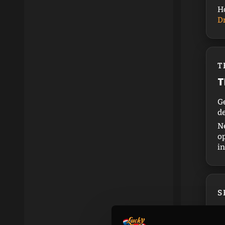
Ho
D
T
T
G
de
Ne
op
in
S
H