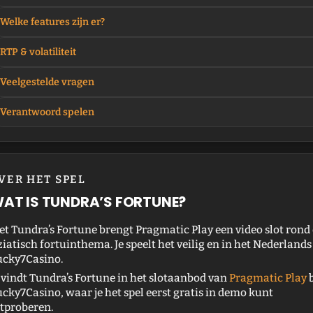
Welke features zijn er?
RTP & volatiliteit
Veelgestelde vragen
Verantwoord spelen
VER HET SPEL
AT IS TUNDRA’S FORTUNE?
t Tundra’s Fortune brengt Pragmatic Play een video slot rond
iatisch fortuinthema. Je speelt het veilig en in het Nederlands 
ucky7Casino.
 vindt Tundra’s Fortune in het slotaanbod van
Pragmatic Play
b
cky7Casino, waar je het spel eerst gratis in demo kunt
itproberen.