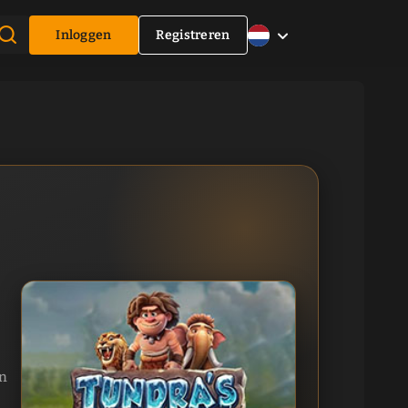
Inloggen
Registreren
en