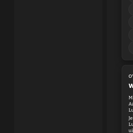
O
W
Me
Az
L
Je
Lu
u