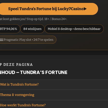
Speel Tundra’s Fortune bij Lucky7Casino
▶
t kost gokken jou? Stop op tijd. 18+. | Bonus 24+.
RTP 94,06%
84 winlijnen
Mobiel & desktop • demo beschikbaar
🎰 Pragmatic Play slot • 24/7 te spelen
P DEZE PAGINA
NHOUD – TUNDRA’S FORTUNE
Wat is Tundra’s Fortune?
Thema & vormgeving
Hoe werkt Tundra’s Fortune?