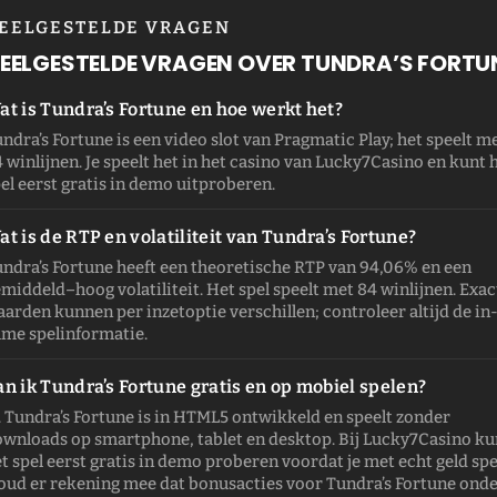
EELGESTELDE VRAGEN
EELGESTELDE VRAGEN OVER TUNDRA’S FORTU
at is Tundra’s Fortune en hoe werkt het?
ndra’s Fortune is een video slot van Pragmatic Play; het speelt m
 winlijnen. Je speelt het in het casino van Lucky7Casino en kunt 
el eerst gratis in demo uitproberen.
at is de RTP en volatiliteit van Tundra’s Fortune?
ndra’s Fortune heeft een theoretische RTP van 94,06% en een
middeld–hoog volatiliteit. Het spel speelt met 84 winlijnen. Exac
arden kunnen per inzetoptie verschillen; controleer altijd de in
me spelinformatie.
an ik Tundra’s Fortune gratis en op mobiel spelen?
. Tundra’s Fortune is in HTML5 ontwikkeld en speelt zonder
wnloads op smartphone, tablet en desktop. Bij Lucky7Casino ku
t spel eerst gratis in demo proberen voordat je met echt geld spe
ud er rekening mee dat bonusacties voor Tundra’s Fortune ond