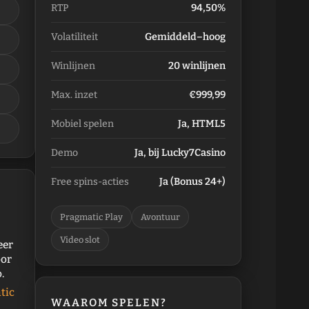
RTP
94,50%
Volatiliteit
Gemiddeld–hoog
Winlijnen
20 winlijnen
Max. inzet
€999,99
Mobiel spelen
Ja, HTML5
Demo
Ja, bij Lucky7Casino
Free spins-acties
Ja (Bonus 24+)
Pragmatic Play
Avontuur
Video slot
eer
oor
.
tic
WAAROM SPELEN?