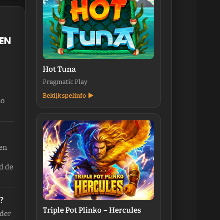
EN
Hot Tuna
Pragmatic Play
Bekijk spelinfo
▶
no
en
d de
?
Triple Pot Plinko – Hercules
nder