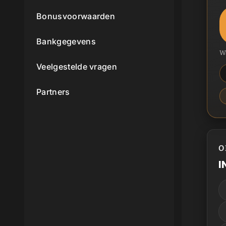
Bonusvoorwaarden
Bankgegevens
Wa
Veelgestelde vragen
Partners
O
I