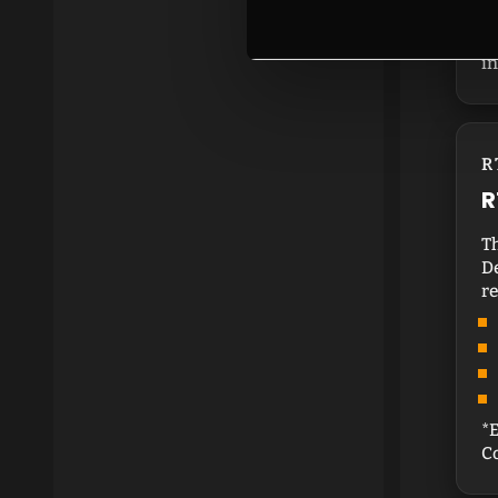
g
*
in
R
R
T
De
re
*E
Co