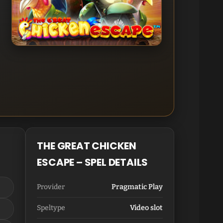
THE GREAT CHICKEN
ESCAPE – SPEL DETAILS
Provider
Pragmatic Play
Speltype
Video slot