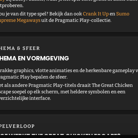
itproberen.
u je van dit type spel? Bekijk dan ook
Crank It Up
en
Sumo
upreme Megaways
uit de Pragmatic Play-collectie.
HEMA & SFEER
HEMA EN VORMGEVING
trakke graphics, vlotte animaties en de herkenbare gameplay 
agmatic Play bepalen de sfeer.
t als andere Pragmatic Play-titels draait The Great Chicken
scape soepel op elk scherm, met heldere symbolen en een
erzichtelijke interface.
PELVERLOOP
OE WERKT THE GREAT CHICKEN ESCAPE?