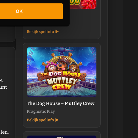
o
 de
OK
Lucky Tiger 1000
Pragmatic Play
Bekijk spelinfo
▶
%
.
kunt
The Dog House – Muttley Crew
Pragmatic Play
Bekijk spelinfo
▶
len.