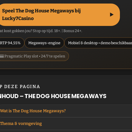
Speel The Dog House Megaways bij
▶
Lucky7Casino
t kost gokken jou? Stop op tijd. 18+. | Bonus 24+.
RTP 94,55%
Megaways-engine
Mobiel & desktop • demo beschikbaa
🎰 Pragmatic Play slot • 24/7 te spelen
P DEZE PAGINA
NHOUD – THE DOG HOUSE MEGAWAYS
Wat is The Dog House Megaways?
Thema & vormgeving