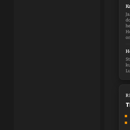
K
Ja
do
he
H
on
H
St
ku
Lu
R
T