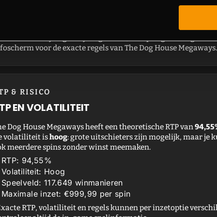
pelinformatie. The Dog House Megaways komt bij Lucky7Casin
vendien in aanmerking voor free spins- en bonusacties; let op
eldende bonusvoorwaarden (Bonus 24+).
Featurebeschrijvingen zijn algemeen; raadpleeg het in-game
nfoscherm voor de exacte regels van The Dog House Megaways.
TP & RISICO
TP EN VOLATILITEIT
he Dog House Megaways heeft een theoretische RTP van
94,55
 volatiliteit is
hoog
: grote uitschieters zijn mogelijk, maar je 
ok meerdere spins zonder winst meemaken.
RTP: 94,55%
Volatiliteit: Hoog
Speelveld: 117.649 winmanieren
Maximale inzet: €999,99 per spin
xacte RTP, volatiliteit en regels kunnen per inzetoptie verschil