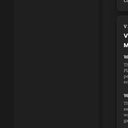
Co
V
V
M
W
Th
Pl
pe
en
W
T
ee
wa
ga