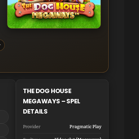
r
THE DOG HOUSE
MEGAWAYS – SPEL
DETAILS
Provider
Pragmatic Play