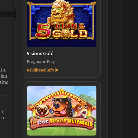
5 Lions Gold
Pragmatic Play
tic
Bekijk spelinfo
▶
olen
asino
en
cte
-