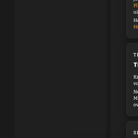
P
u
Ho
H
T
T
K
vo
Ne
M
ov
S