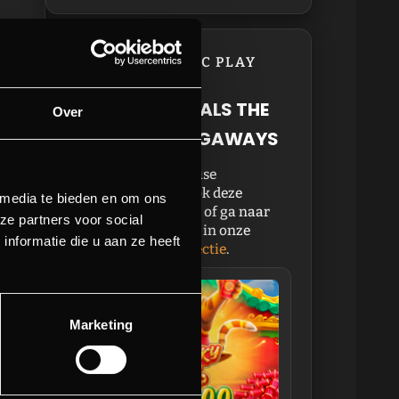
 bij
MEER PRAGMATIC PLAY
SLOTS
MEER SLOTS ZOALS THE
Over
e.
DOG HOUSE MEGAWAYS
Fan van The Dog House
Megaways? Bekijk ook deze
 media te bieden en om ons
Pragmatic Play-slots of ga naar
ze partners voor social
het volledige aanbod in onze
nformatie die u aan ze heeft
Pragmatic Play-collectie
.
Marketing
s en
ys