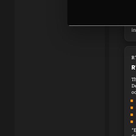
s
bo
g
*
i
R
R
T
De
o
*E