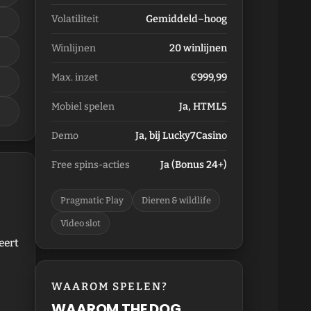
Volatiliteit
Gemiddeld–hoog
Winlijnen
20 winlijnen
Max. inzet
€999,99
Mobiel spelen
Ja, HTML5
Demo
Ja, bij Lucky7Casino
Free spins-acties
Ja (Bonus 24+)
Pragmatic Play
Dieren & wildlife
Video slot
eert
WAAROM SPELEN?
WAAROM THE DOG