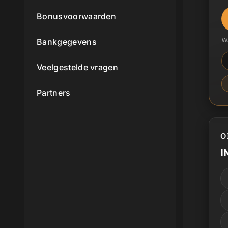
Bonusvoorwaarden
Wa
Bankgegevens
Veelgestelde vragen
Partners
O
I