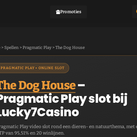
Promoties
e
>
Spellen
>
Pragmatic Play
>
The Dog House
PRAGMATIC PLAY • ONLINE SLOT
–
The Dog House
Pragmatic Play slot bij
Lucky7Casino
ragmatic Play video slot rond een dieren- en natuurthema, met
TP van 95,51% en 20 winlijnen.