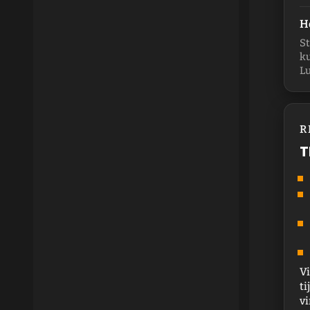
H
St
ku
Lu
R
T
Vi
ti
vi