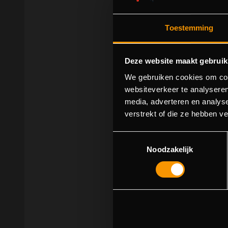
Toestemming
Deze website maakt gebruik
We gebruiken cookies om cont
websiteverkeer te analyseren
media, adverteren en analys
verstrekt of die ze hebben v
F
F
Toestemmingsselectie
Noodzakelijk
Pr
ee
ve
T
vo
b
*