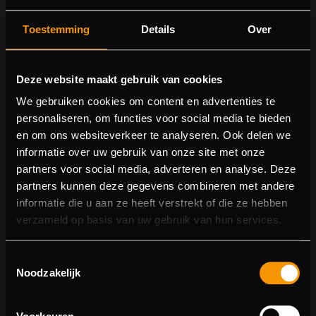
Pragmatic Play; het werkt met 2.304
winmanieren in plaats van vaste winlijnen.
Toestemming
Details
Over
Je speelt het in het casino van
Lucky7Casino en kunt het spel eerst gratis
in demo uitproberen.
Deze website maakt gebruik van cookies
Wat is de RTP en volatiliteit van The
We gebruiken cookies om content en advertenties te
Big Dawgs?
personaliseren, om functies voor social media te bieden
The Big Dawgs heeft een theoretische RTP
en om ons websiteverkeer te analyseren. Ook delen we
van 93,99% en een hoog volatiliteit. Het
informatie over uw gebruik van onze site met onze
spel speelt met 2.304 winmanieren. Exacte
partners voor social media, adverteren en analyse. Deze
waarden kunnen per inzetoptie verschillen;
partners kunnen deze gegevens combineren met andere
controleer altijd de in-game
spelinformatie.
informatie die u aan ze heeft verstrekt of die ze hebben
verzameld op basis van uw gebruik van hun services.
Kan ik The Big Dawgs gratis en op
mobiel spelen?
Toestemmingsselectie
Noodzakelijk
Ja. The Big Dawgs is in HTML5 ontwikkeld
en speelt zonder downloads op
smartphone, tablet en desktop. Bij
Lucky7Casino kun je het spel eerst gratis in