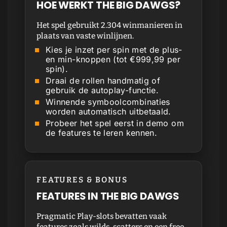
HOE WERKT THE BIG DAWGS?
Het spel gebruikt 2.304 winmanieren in
plaats van vaste winlijnen.
Kies je inzet per spin met de plus-
en min-knoppen (tot €999,99 per
spin).
Draai de rollen handmatig of
gebruik de autoplay-functie.
Winnende symboolcombinaties
worden automatisch uitbetaald.
Probeer het spel eerst in demo om
de features te leren kennen.
FEATURES & BONUS
FEATURES IN THE BIG DAWGS
Pragmatic Play-slots bevatten vaak
features zoals wilds, scatters en een free