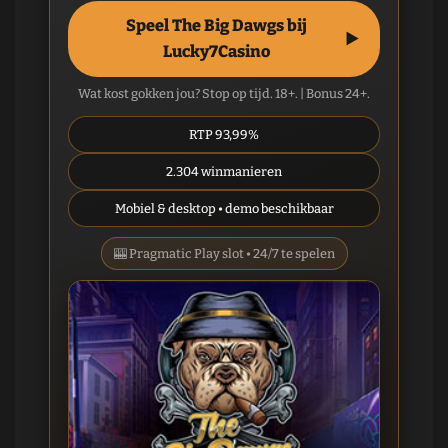
Speel The Big Dawgs bij
▶
Lucky7Casino
Wat kost gokken jou? Stop op tijd. 18+. | Bonus 24+.
RTP 93,99%
2.304 winmanieren
Mobiel & desktop • demo beschikbaar
🎰 Pragmatic Play slot • 24/7 te spelen