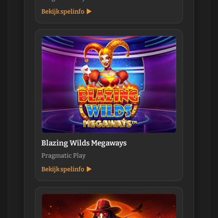
Bekijk spelinfo
▶
Blazing Wilds Megaways
Pragmatic Play
Bekijk spelinfo
▶