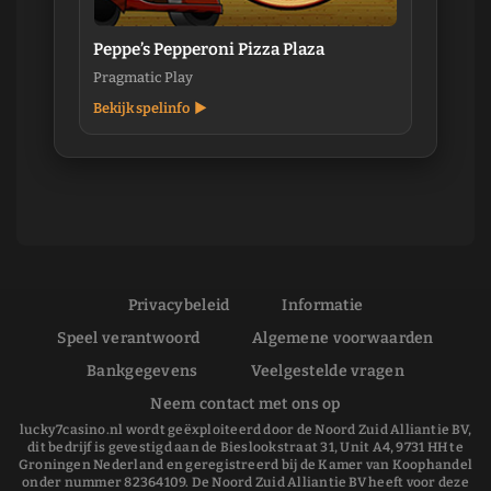
Peppe’s Pepperoni Pizza Plaza
Pragmatic Play
Bekijk spelinfo
▶
Privacybeleid
Informatie
Speel verantwoord
Algemene voorwaarden
Bankgegevens
Veelgestelde vragen
Neem contact met ons op
lucky7casino.nl wordt geëxploiteerd door de Noord Zuid Alliantie BV,
dit bedrijf is gevestigd aan de Bieslookstraat 31, Unit A4, 9731 HH te
Groningen Nederland en geregistreerd bij de Kamer van Koophandel
onder nummer 82364109. De Noord Zuid Alliantie BV heeft voor deze