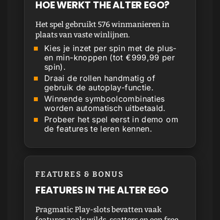
HOE WERKT THE ALTER EGO?
Het spel gebruikt 576 winmanieren in
plaats van vaste winlijnen.
Kies je inzet per spin met de plus-
en min-knoppen (tot €999,99 per
spin).
Draai de rollen handmatig of
gebruik de autoplay-functie.
Winnende symboolcombinaties
worden automatisch uitbetaald.
Probeer het spel eerst in demo om
de features te leren kennen.
FEATURES & BONUS
FEATURES IN THE ALTER EGO
Pragmatic Play-slots bevatten vaak
features zoals wilds, scatters en een free