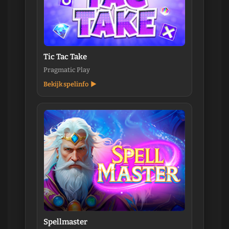
Tic Tac Take
Pragmatic Play
Bekijk spelinfo
▶
Spellmaster