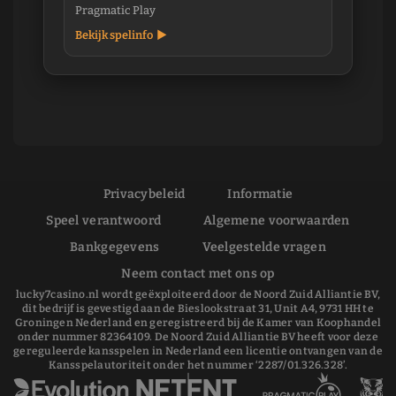
Pragmatic Play
Bekijk spelinfo
▶
Privacybeleid
Informatie
Speel verantwoord
Algemene voorwaarden
Bankgegevens
Veelgestelde vragen
Neem contact met ons op
lucky7casino.nl wordt geëxploiteerd door de Noord Zuid Alliantie BV,
dit bedrijf is gevestigd aan de Bieslookstraat 31, Unit A4, 9731 HH te
Groningen Nederland en geregistreerd bij de Kamer van Koophandel
onder nummer 82364109. De Noord Zuid Alliantie BV heeft voor deze
gereguleerde kansspelen in Nederland een licentie ontvangen van de
Kansspelautoriteit onder het nummer ‘2287/01.326.328’.