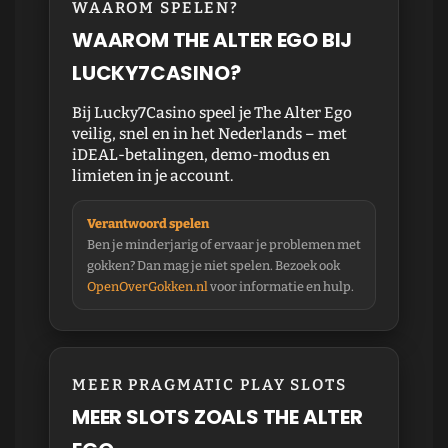
WAAROM SPELEN?
WAAROM THE ALTER EGO BIJ
LUCKY7CASINO?
Bij Lucky7Casino speel je The Alter Ego
veilig, snel en in het Nederlands – met
iDEAL-betalingen, demo-modus en
limieten in je account.
Verantwoord spelen
Ben je minderjarig of ervaar je problemen met
gokken? Dan mag je niet spelen. Bezoek ook
OpenOverGokken.nl
voor informatie en hulp.
MEER PRAGMATIC PLAY SLOTS
MEER SLOTS ZOALS THE ALTER