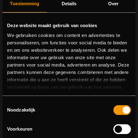
Toestemming
Details
Over
Je speelt het in het casino van
Lucky7Casino en kunt het spel eerst gratis
in demo uitproberen.
Deze website maakt gebruik van cookies
Wat is de RTP en volatiliteit van The
We gebruiken cookies om content en advertenties te
Alter Ego?
personaliseren, om functies voor social media te bieden
The Alter Ego heeft een theoretische RTP
en om ons websiteverkeer te analyseren. Ook delen we
van 93,99% en een hoog volatiliteit. Het
informatie over uw gebruik van onze site met onze
spel speelt met 576 winmanieren. Exacte
partners voor social media, adverteren en analyse. Deze
waarden kunnen per inzetoptie verschillen;
partners kunnen deze gegevens combineren met andere
controleer altijd de in-game
informatie die u aan ze heeft verstrekt of die ze hebben
spelinformatie.
verzameld op basis van uw gebruik van hun services.
Kan ik The Alter Ego gratis en op
mobiel spelen?
Toestemmingsselectie
Noodzakelijk
Ja. The Alter Ego is in HTML5 ontwikkeld en
speelt zonder downloads op smartphone,
tablet en desktop. Bij Lucky7Casino kun je
Voorkeuren
het spel eerst gratis in demo proberen
voordat je met echt geld speelt. Houd er