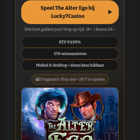
Speel The Alter Ego bij
▶
Lucky7Casino
Wat kost gokken jou? Stop op tijd. 18+. | Bonus 24+.
RTP 93,99%
576 winmanieren
Mobiel & desktop • demo beschikbaar
🎰 Pragmatic Play slot • 24/7 te spelen