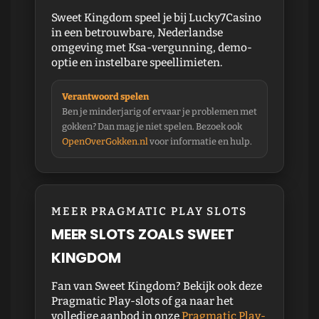
Sweet Kingdom speel je bij Lucky7Casino
in een betrouwbare, Nederlandse
omgeving met Ksa-vergunning, demo-
optie en instelbare speellimieten.
Verantwoord spelen
Ben je minderjarig of ervaar je problemen met
gokken? Dan mag je niet spelen. Bezoek ook
OpenOverGokken.nl
voor informatie en hulp.
MEER PRAGMATIC PLAY SLOTS
MEER SLOTS ZOALS SWEET
KINGDOM
Fan van Sweet Kingdom? Bekijk ook deze
Pragmatic Play-slots of ga naar het
volledige aanbod in onze
Pragmatic Play-