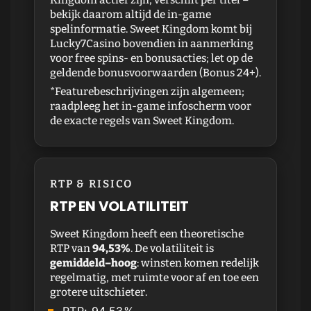
bekijk daarom altijd de in-game
spelinformatie. Sweet Kingdom komt bij
Lucky7Casino bovendien in aanmerking
voor free spins- en bonusacties; let op de
geldende bonusvoorwaarden (Bonus 24+).
*Featurebeschrijvingen zijn algemeen;
raadpleeg het in-game infoscherm voor
de exacte regels van Sweet Kingdom.
RTP & RISICO
RTP EN VOLATILITEIT
Sweet Kingdom heeft een theoretische
RTP van
94,53%
. De volatiliteit is
gemiddeld–hoog
: winsten komen redelijk
regelmatig, met ruimte voor af en toe een
grotere uitschieter.