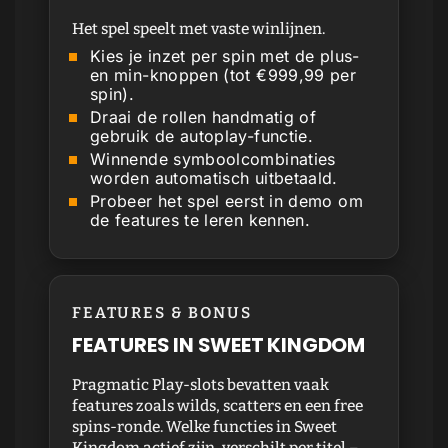
Het spel speelt met vaste winlijnen.
Kies je inzet per spin met de plus-
en min-knoppen (tot €999,99 per
spin).
Draai de rollen handmatig of
gebruik de autoplay-functie.
Winnende symboolcombinaties
worden automatisch uitbetaald.
Probeer het spel eerst in demo om
de features te leren kennen.
FEATURES & BONUS
FEATURES IN SWEET KINGDOM
Pragmatic Play-slots bevatten vaak
features zoals wilds, scatters en een free
spins-ronde. Welke functies in Sweet
Kingdom actief zijn, verschilt per titel –