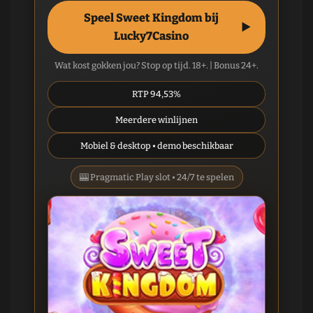
Speel Sweet Kingdom bij
▶
Lucky7Casino
Wat kost gokken jou? Stop op tijd. 18+. | Bonus 24+.
RTP 94,53%
Meerdere winlijnen
Mobiel & desktop • demo beschikbaar
🎰 Pragmatic Play slot • 24/7 te spelen