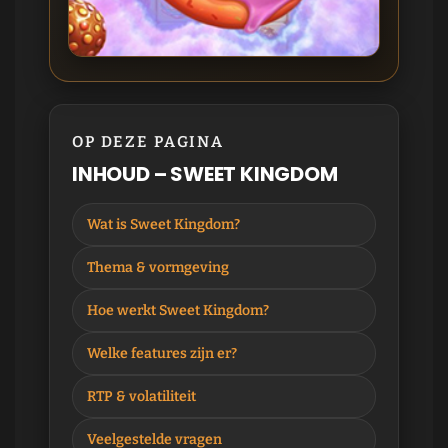
OP DEZE PAGINA
INHOUD – SWEET KINGDOM
Wat is Sweet Kingdom?
Thema & vormgeving
Hoe werkt Sweet Kingdom?
Welke features zijn er?
RTP & volatiliteit
Veelgestelde vragen