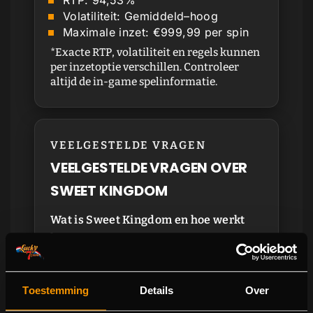
RTP: 94,53%
Volatiliteit: Gemiddeld–hoog
Maximale inzet: €999,99 per spin
*Exacte RTP, volatiliteit en regels kunnen
per inzetoptie verschillen. Controleer
altijd de in-game spelinformatie.
VEELGESTELDE VRAGEN
VEELGESTELDE VRAGEN OVER
SWEET KINGDOM
Wat is Sweet Kingdom en hoe werkt
het?
Sweet Kingdom is een video slot van
Pragmatic Play; het speelt met vaste
winlijnen. Je speelt het in het casino van
Toestemming
Details
Over
Lucky7Casino en kunt het spel eerst gratis