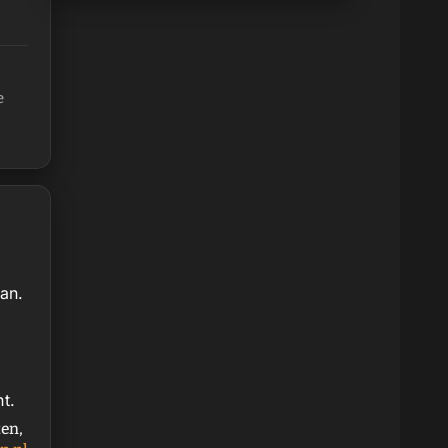
e
aan.
t.
ten,