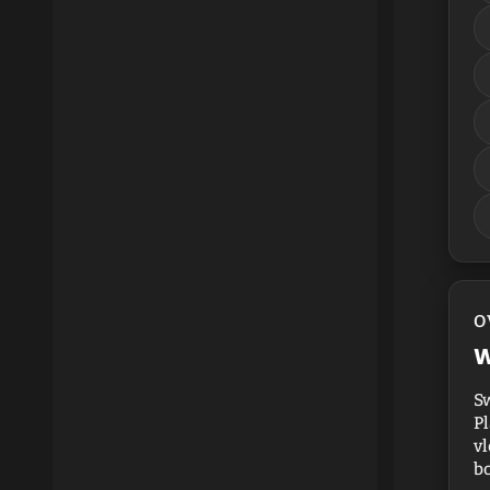
O
W
Sw
Pl
vl
b