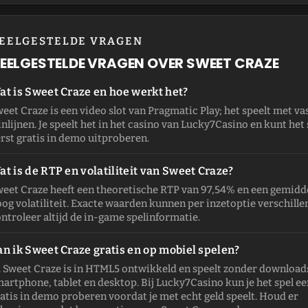
EELGESTELDE VRAGEN
EELGESTELDE VRAGEN OVER SWEET CRAZE
at is Sweet Craze en hoe werkt het?
eet Craze is een video slot van Pragmatic Play; het speelt met va
nlijnen. Je speelt het in het casino van Lucky7Casino en kunt het 
rst gratis in demo uitproberen.
at is de RTP en volatiliteit van Sweet Craze?
eet Craze heeft een theoretische RTP van 97,54% en een gemidd
og volatiliteit. Exacte waarden kunnen per inzetoptie verschille
ntroleer altijd de in-game spelinformatie.
an ik Sweet Craze gratis en op mobiel spelen?
. Sweet Craze is in HTML5 ontwikkeld en speelt zonder download
artphone, tablet en desktop. Bij Lucky7Casino kun je het spel ee
atis in demo proberen voordat je met echt geld speelt. Houd er