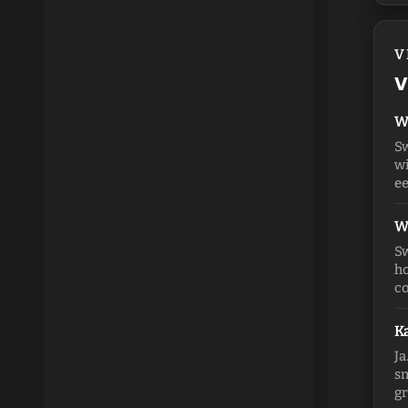
V
V
W
Sw
wi
ee
W
Sw
ho
co
K
Ja
sm
gr