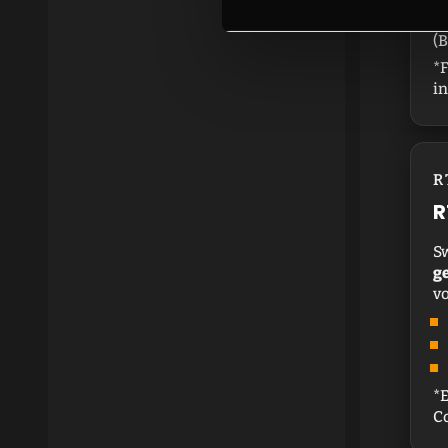
fr
(B
*
in
R
R
S
g
vo
*E
Co