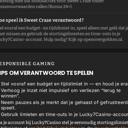
kening mee dat bonusacties voor Sweet Craze onder
nusvoorwaarden vallen (Bonus 24+).
oe speel ik Sweet Craze verantwoord?
el vooraf een budget- en tijdslimiet in, speel alleen met geld dat j
nt missen en gebruik de stortingslimieten en time-outs in je
cky7Casino-account. Hulp nodig? Kijk op openovergokken.nl.
ESPONSIBLE GAMING
IPS OM VERANTWOORD TE SPELEN
Stel vooraf een budget en tijdslimiet in — en houd je er
Verhoog je inzet niet impulsief om verliezen “terug te
winnen”.
Neem pauzes als je merkt dat je gehaast of gefrustreerd
speelt.
Gebruik limieten en time-outs in je Lucky7Casino-accoun
a je account bij Lucky7Casino stel je eenvoudig stortingslimie