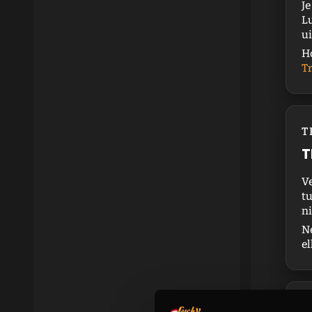
Je
Lu
u
Ho
T
T
T
Ve
t
n
Ne
el
S