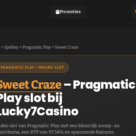
Promoties
e
>
Spellen
>
Pragmatic Play
>
Sweet Craze
PRAGMATIC PLAY • ONLINE SLOT
– Pragmatic
Sweet Craze
Play slot bij
Lucky7Casino
ideo slot van Pragmatic Play met een kleurrijk snoep- en
ruitthema, een RTP van 97,54% en spannende features.