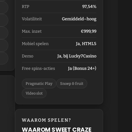
RTP
97,54%
Volatiliteit
Gemiddeld–hoog
Max. inzet
€999,99
Mobiel spelen
Ja, HTML5
Demo
Ja, bij Lucky7Casino
Free spins-acties
Ja (Bonus 24+)
Pragmatic Play
Snoep & fruit
Video slot
WAAROM SPELEN?
WAAROM SWEET CRAZE