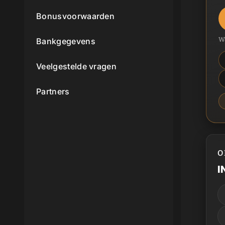
Bonusvoorwaarden
Wa
Bankgegevens
Veelgestelde vragen
Partners
O
I