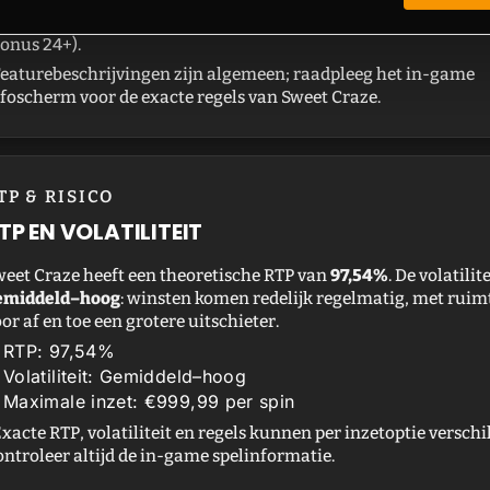
ee spins- en bonusacties; let op de geldende bonusvoorwaard
onus 24+).
Featurebeschrijvingen zijn algemeen; raadpleeg het in-game
foscherm voor de exacte regels van Sweet Craze.
TP & RISICO
TP EN VOLATILITEIT
weet Craze heeft een theoretische RTP van
97,54%
. De volatilite
emiddeld–hoog
: winsten komen redelijk regelmatig, met ruim
or af en toe een grotere uitschieter.
RTP: 97,54%
Volatiliteit: Gemiddeld–hoog
Maximale inzet: €999,99 per spin
xacte RTP, volatiliteit en regels kunnen per inzetoptie verschil
ntroleer altijd de in-game spelinformatie.