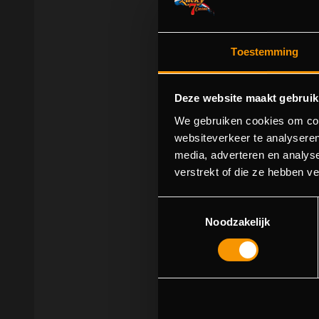
H
He
Toestemming
Deze website maakt gebruik
We gebruiken cookies om cont
websiteverkeer te analyseren
media, adverteren en analys
verstrekt of die ze hebben v
Toestemmingsselectie
F
Noodzakelijk
F
Pr
ee
ve
S