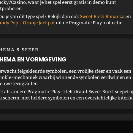
cky7Casino, waar je het spel eerst gratis in demo kunt
itproberen.
u je van dit type spel? Bekijk dan ook
Sweet Rush Bonanza
en
andy Pop – Oranje Jackpot
uit de Pragmatic Play-collectie.
HEMA & SFEER
HEMA EN VORMGEVING
rwacht felgekleurde symbolen, een vrolijke sfeer en vaak een
umble-mechaniek waarbij winnende symbolen verdwijnen en
ieuwe terugvallen.
t als andere Pragmatic Play-titels draait Sweet Burst soepel o
k scherm, met heldere symbolen en een overzichtelijke interfa
PELVERLOOP