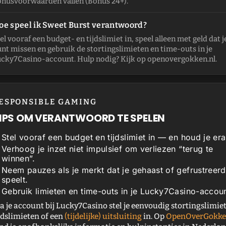
nusvoorwaarden vallen (Bonus 24+).
oe speel ik Sweet Burst verantwoord?
el vooraf een budget- en tijdslimiet in, speel alleen met geld dat j
nt missen en gebruik de stortingslimieten en time-outs in je
cky7Casino-account. Hulp nodig? Kijk op openovergokken.nl.
ESPONSIBLE GAMING
IPS OM VERANTWOORD TE SPELEN
Stel vooraf een budget en tijdslimiet in — en houd je er
Verhoog je inzet niet impulsief om verliezen “terug te
winnen”.
Neem pauzes als je merkt dat je gehaast of gefrustreerd
speelt.
Gebruik limieten en time-outs in je Lucky7Casino-accoun
a je account bij Lucky7Casino stel je eenvoudig stortingslimie
jdslimieten of een
(tijdelijke) uitsluiting
in. Op
OpenOverGokke