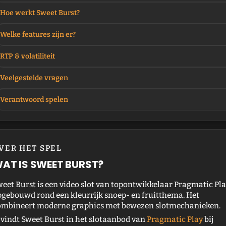
Hoe werkt Sweet Burst?
Welke features zijn er?
RTP & volatiliteit
Veelgestelde vragen
Verantwoord spelen
VER HET SPEL
AT IS SWEET BURST?
eet Burst is een video slot van topontwikkelaar Pragmatic Pla
pgebouwd rond een kleurrijk snoep- en fruitthema. Het
ombineert moderne graphics met bewezen slotmechanieken.
 vindt Sweet Burst in het slotaanbod van
Pragmatic Play
bij