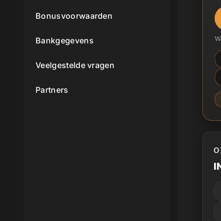
Bonusvoorwaarden
Wa
Bankgegevens
Veelgestelde vragen
Partners
O
I