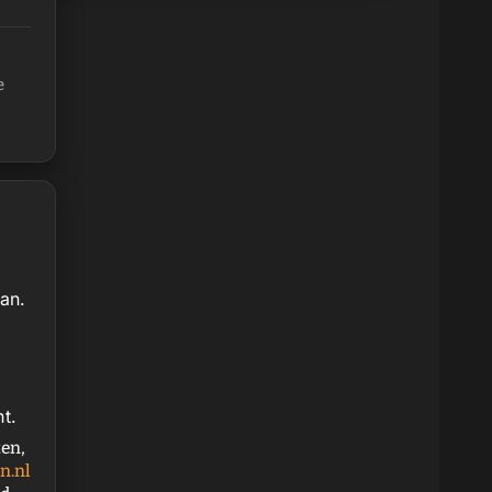
e
aan.
t.
ten,
n.nl