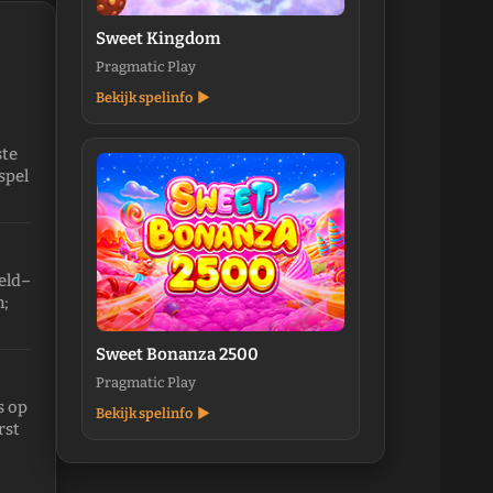
Sweet Kingdom
Pragmatic Play
Bekijk spelinfo
▶
ste
spel
eld–
n;
Sweet Bonanza 2500
Pragmatic Play
s op
Bekijk spelinfo
▶
rst