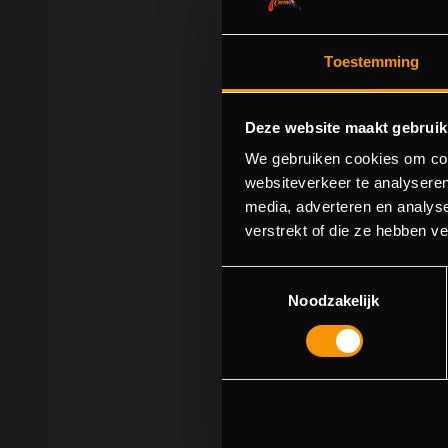
H
He
Toestemming
Deze website maakt gebruik
We gebruiken cookies om cont
websiteverkeer te analyseren
media, adverteren en analys
verstrekt of die ze hebben v
Toestemmingsselectie
F
Noodzakelijk
F
Pr
ee
ve
S
fr