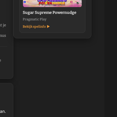
Sugar Supreme Powernudge
Pragmatic Play
t je
Bekijk spelinfo
▶
onus
e
aan.