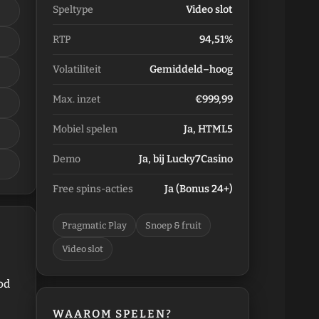
Speltype
Video slot
RTP
94,51%
Volatiliteit
Gemiddeld–hoog
Max. inzet
€999,99
Mobiel spelen
Ja, HTML5
Demo
Ja, bij Lucky7Casino
Free spins-acties
Ja (Bonus 24+)
Pragmatic Play
Snoep & fruit
Video slot
od
WAAROM SPELEN?