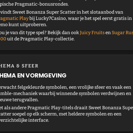
ypische Pragmatic-bonusrondes.
 vindt Sweet Bonanza Super Scatter in het slotaanbod van
ragmatic Play
bij Lucky7Casino, waar je het spel eerst gratis in
emo kunt uitproberen.
u je van dit type spel? Bekijk dan ook
Juicy Fruits
en
Sugar Ru
000
uit de Pragmatic Play-collectie.
HEMA & SFEER
HEMA EN VORMGEVING
rwacht felgekleurde symbolen, een vrolijke sfeer en vaak een
umble-mechaniek waarbij winnende symbolen verdwijnen en
ieuwe terugvallen.
t als andere Pragmatic Play-titels draait Sweet Bonanza Supe
atter soepel op elk scherm, met heldere symbolen en een
erzichtelijke interface.