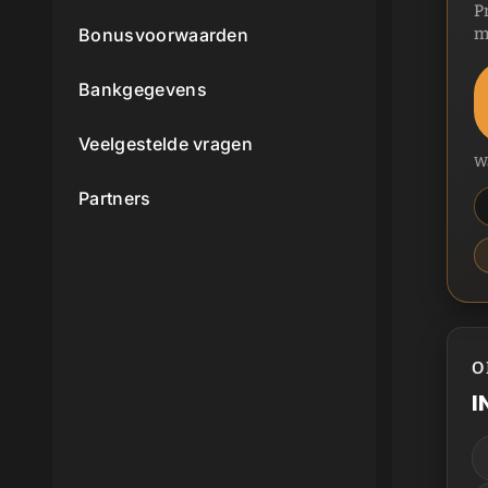
P
Bonusvoorwaarden
m
Bankgegevens
Veelgestelde vragen
Wa
Partners
O
I