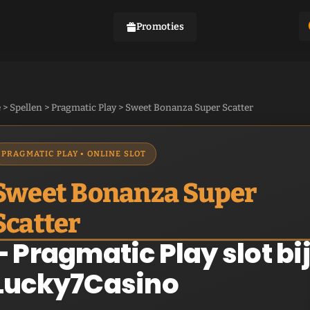
Promoties
e
>
Spellen
>
Pragmatic Play
>
Sweet Bonanza Super Scatter
PRAGMATIC PLAY • ONLINE SLOT
Sweet Bonanza Super
Scatter
– Pragmatic Play slot bi
Lucky7Casino