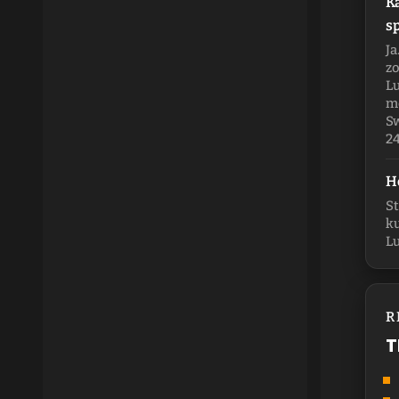
K
s
Ja
zo
Lu
me
S
24
H
St
ku
Lu
R
T