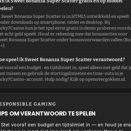
an ik Sweet Bonanza Super Scatter gratis en op mobiel
pelen?
. Sweet Bonanza Super Scatter is in HTML5 ontwikkeld en speelt
nder downloads op smartphone, tablet en desktop. Bij
cky7Casino kun je het spel eerst gratis in demo proberen voorda
t echt geld speelt. Houd er rekening mee dat bonusacties voor
weet Bonanza Super Scatter onder bonusvoorwaarden vallen (B
+).
oe speel ik Sweet Bonanza Super Scatter verantwoord?
el vooraf een budget- en tijdslimiet in, speel alleen met geld dat j
nt missen en gebruik de stortingslimieten en time-outs in je
cky7Casino-account. Hulp nodig? Kijk op openovergokken.nl.
ESPONSIBLE GAMING
IPS OM VERANTWOORD TE SPELEN
Stel vooraf een budget en tijdslimiet in — en houd je er