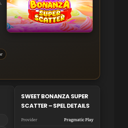
,
ar
SWEET BONANZA SUPER
SCATTER – SPEL DETAILS
Provider
Pragmatic Play