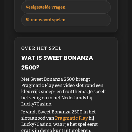
Veelgestelde vragen
Verantwoord spelen
OVER HET SPEL
WAT IS SWEET BONANZA
2500?
Met Sweet Bonanza 2500 brengt
Pragmatic Play een video slot rond een
kleurrijk snoep- en fruitthema. Je speelt
het veilig en in het Nederlands bij
Lucky7Casino.
Je vindt Sweet Bonanza 2500 in het
slotaanbod van
Pragmatic Play
bij
Lucky7Casino, waar je het spel eerst
gratis in demo kunt uitproberen.