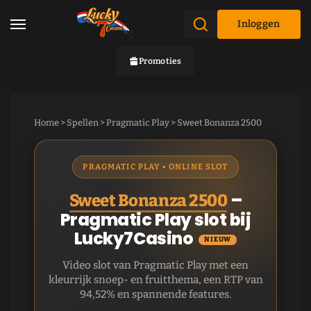
Inloggen
Promoties
Home
>
Spellen
>
Pragmatic Play
>
Sweet Bonanza 2500
PRAGMATIC PLAY • ONLINE SLOT
–
Sweet Bonanza 2500
Pragmatic Play slot bij
Lucky7Casino
NIEUW
Video slot van Pragmatic Play met een
kleurrijk snoep- en fruitthema, een RTP van
94,52% en spannende features.