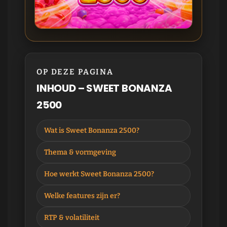
OP DEZE PAGINA
INHOUD – SWEET BONANZA
2500
Wat is Sweet Bonanza 2500?
Thema & vormgeving
Hoe werkt Sweet Bonanza 2500?
Welke features zijn er?
RTP & volatiliteit