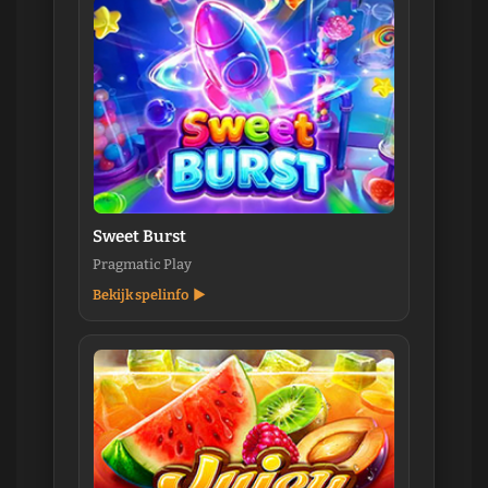
Sweet Burst
Pragmatic Play
Bekijk spelinfo
▶