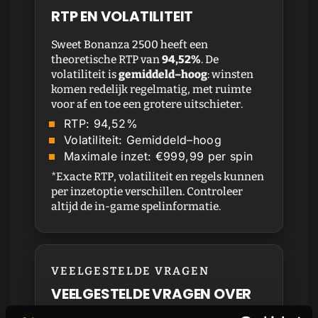
RTP EN VOLATILITEIT
Sweet Bonanza 2500 heeft een
theoretische RTP van
94,52%
. De
volatiliteit is
gemiddeld–hoog
: winsten
komen redelijk regelmatig, met ruimte
voor af en toe een grotere uitschieter.
RTP: 94,52%
Volatiliteit: Gemiddeld–hoog
Maximale inzet: €999,99 per spin
*Exacte RTP, volatiliteit en regels kunnen
per inzetoptie verschillen. Controleer
altijd de in-game spelinformatie.
VEELGESTELDE VRAGEN
VEELGESTELDE VRAGEN OVER
SWEET BONANZA 2500