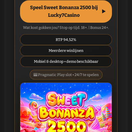
Speel Sweet Bonanza 2500 bij
▶
Lucky7Casino
Wat kost gokken jou? Stop op tijd. 18+. | Bonus 24+.
RTP 94,52%
Meerdere winlijnen
Mobiel & desktop • demo beschikbaar
🎰 Pragmatic Play slot • 24/7 te spelen