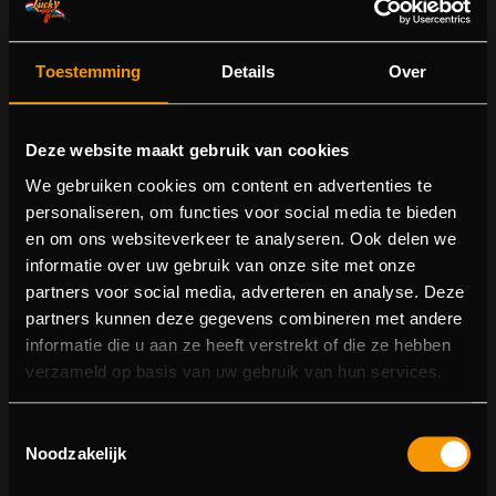
Wat is Sweet Bonanza 2500 en hoe
Toestemming
Details
Over
werkt het?
Sweet Bonanza 2500 is een video slot van
Pragmatic Play; het speelt met vaste
winlijnen. Je speelt het in het casino van
Deze website maakt gebruik van cookies
Lucky7Casino en kunt het spel eerst gratis
We gebruiken cookies om content en advertenties te
in demo uitproberen.
personaliseren, om functies voor social media te bieden
en om ons websiteverkeer te analyseren. Ook delen we
Wat is de RTP en volatiliteit van Sweet
informatie over uw gebruik van onze site met onze
Bonanza 2500?
partners voor social media, adverteren en analyse. Deze
Sweet Bonanza 2500 heeft een theoretische
partners kunnen deze gegevens combineren met andere
RTP van 94,52% en een gemiddeld–hoog
informatie die u aan ze heeft verstrekt of die ze hebben
volatiliteit. Exacte waarden kunnen per
inzetoptie verschillen; controleer altijd de
verzameld op basis van uw gebruik van hun services.
in-game spelinformatie.
Toestemmingsselectie
Kan ik Sweet Bonanza 2500 gratis en
Noodzakelijk
op mobiel spelen?