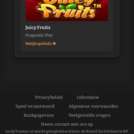
Juicy Fruits
Pragmatic Play
Bekijk spelinfo
▶
Privacybeleid
Informatie
Speel verantwoord
Algemene voorwaarden
Bankgegevens
Veelgestelde vragen
Neem contact met ons op
lucky7casino.nl wordt geëxploiteerd door de Noord Zuid Alliantie BV,