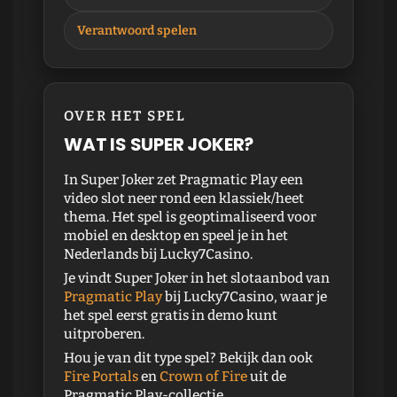
Verantwoord spelen
OVER HET SPEL
WAT IS SUPER JOKER?
In Super Joker zet Pragmatic Play een
video slot neer rond een klassiek/heet
thema. Het spel is geoptimaliseerd voor
mobiel en desktop en speel je in het
Nederlands bij Lucky7Casino.
Je vindt Super Joker in het slotaanbod van
Pragmatic Play
bij Lucky7Casino, waar je
het spel eerst gratis in demo kunt
uitproberen.
Hou je van dit type spel? Bekijk dan ook
Fire Portals
en
Crown of Fire
uit de
Pragmatic Play-collectie.