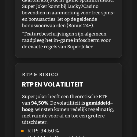
Super Joker komt bij Lucky7Casino
bovendien in aanmerking voor free spins-
en bonusacties; let op de geldende
bonusvoorwaarden (Bonus 24+).
*Featurebeschrijvingen zijn algemeen;
raadpleeg het in-game infoscherm voor
de exacte regels van Super Joker.
RTP & RISICO
RTP EN VOLATILITEIT
Super Joker heeft een theoretische RTP
van
94,50%
. De volatiliteit is
gemiddeld–
hoog
: winsten komen redelijk regelmatig,
met ruimte voor af en toe een grotere
uitschieter.
RTP: 94,50%