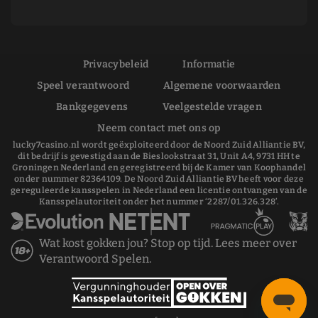
Privacybeleid
Informatie
Speel verantwoord
Algemene voorwaarden
Bankgegevens
Veelgestelde vragen
Neem contact met ons op
lucky7casino.nl wordt geëxploiteerd door de Noord Zuid Alliantie BV,
dit bedrijf is gevestigd aan de Bieslookstraat 31, Unit A4, 9731 HH te
Groningen Nederland en geregistreerd bij de Kamer van Koophandel
onder nummer 82364109. De Noord Zuid Alliantie BV heeft voor deze
gereguleerde kansspelen in Nederland een licentie ontvangen van de
Kansspelautoriteit onder het nummer ‘2287/01.326.328’.
Wat kost gokken jou? Stop op tijd. Lees meer over
Verantwoord Spelen
.