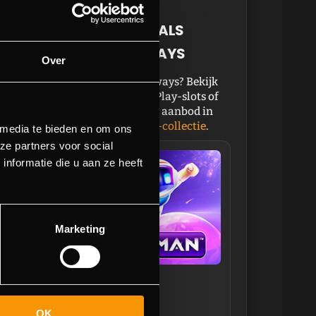
 bij
SLOTS
MEER SLOTS ZOALS
STARZ MEGAWAYS
Over
e.
Fan van Starz Megaways? Bekijk
ook deze Pragmatic Play-slots of
ga naar het volledige aanbod in
onze
Pragmatic Play-collectie
.
 media te bieden en om ons
ze partners voor social
nformatie die u aan ze heeft
Marketing
s en
jn,
tie.
Spaceman
ng
Pragmatic Play
OK