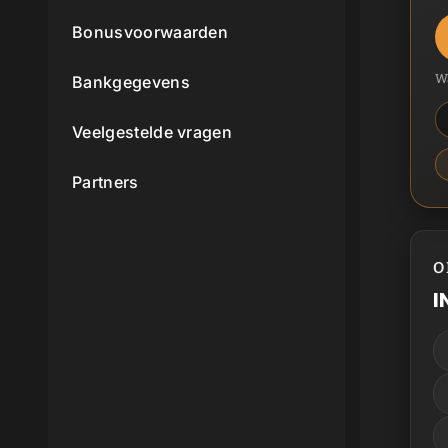
Bonusvoorwaarden
Wa
Bankgegevens
Veelgestelde vragen
Partners
O
I