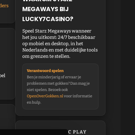
ders
MEGAWAYS BIJ
LUCKY7CASINO?
Speel Starz Megaways wanneer
het jou uitkomt: 24/7 beschikbaar
op mobiel en desktop, in het
Nederlands en met duidelijke tools
om grenzen te stellen.
Verantwoord spelen
pel
Ben je minderjarig of ervaar je
problemen met gokken? Dan mag je
niet spelen. Bezoek ook
OpenOverGokken.nl
voor informatie
en hulp.
MEER PRAGMATIC PLAY