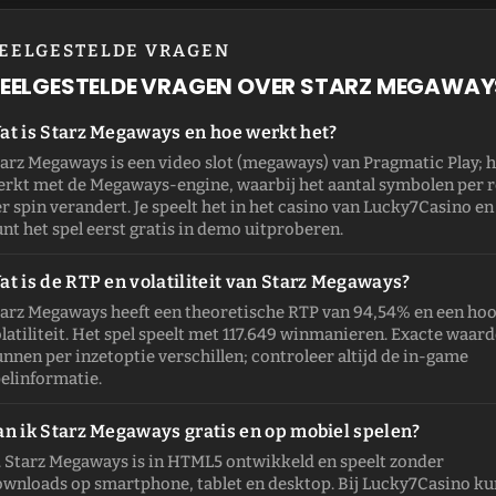
EELGESTELDE VRAGEN
EELGESTELDE VRAGEN OVER STARZ MEGAWAY
at is Starz Megaways en hoe werkt het?
arz Megaways is een video slot (megaways) van Pragmatic Play; h
rkt met de Megaways-engine, waarbij het aantal symbolen per r
r spin verandert. Je speelt het in het casino van Lucky7Casino en
nt het spel eerst gratis in demo uitproberen.
at is de RTP en volatiliteit van Starz Megaways?
arz Megaways heeft een theoretische RTP van 94,54% en een ho
latiliteit. Het spel speelt met 117.649 winmanieren. Exacte waar
nnen per inzetoptie verschillen; controleer altijd de in-game
elinformatie.
an ik Starz Megaways gratis en op mobiel spelen?
. Starz Megaways is in HTML5 ontwikkeld en speelt zonder
wnloads op smartphone, tablet en desktop. Bij Lucky7Casino ku