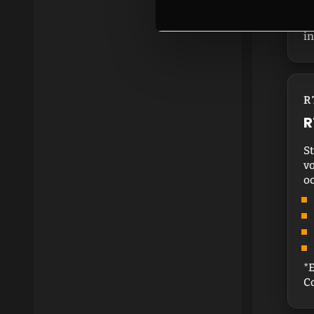
b
*
i
R
R
S
vo
o
*E
Co