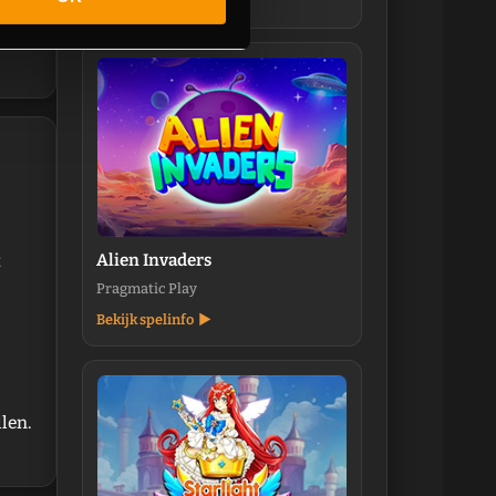
Bekijk spelinfo
▶
Alien Invaders
t
Pragmatic Play
Bekijk spelinfo
▶
len.