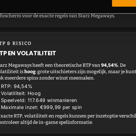
onusvoorwaarden (Bonus 24+).
Featurebeschrijvingen zijn algemeen; raadpleeg het in-game
nfoscherm voor de exacte regels van Starz Megaways.
TP & RISICO
TP EN VOLATILITEIT
tarz Megaways heeft een theoretische RTP van
94,54%
. De
latiliteit is
hoog
: grote uitschieters zijn mogelijk, maar je kun
ok meerdere spins zonder winst meemaken.
RTP: 94,54%
Volatiliteit: Hoog
Speelveld: 117.649 winmanieren
Maximale inzet: €999,99 per spin
xacte RTP, volatiliteit en regels kunnen per inzetoptie verschil
ntroleer altijd de in-game spelinformatie.