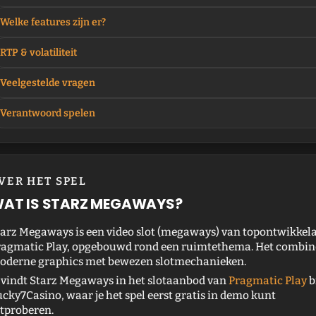
Welke features zijn er?
RTP & volatiliteit
Veelgestelde vragen
Verantwoord spelen
VER HET SPEL
AT IS STARZ MEGAWAYS?
tarz Megaways is een video slot (megaways) van topontwikkel
ragmatic Play, opgebouwd rond een ruimtethema. Het combin
oderne graphics met bewezen slotmechanieken.
e vindt Starz Megaways in het slotaanbod van
Pragmatic Play
b
cky7Casino, waar je het spel eerst gratis in demo kunt
itproberen.