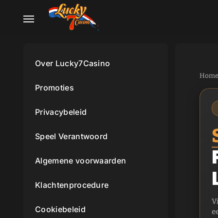
Over Lucky7Casino
Hom
Promoties
Privacybeleid
Speel Verantwoord
Algemene voorwaarden
Klachtenprocedure
V
Cookiebeleid
e