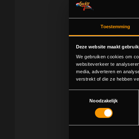
Da
ie
Toestemming
Deze website maakt gebruik
We gebruiken cookies om cont
websiteverkeer te analyseren
media, adverteren en analys
verstrekt of die ze hebben v
F
Toestemmingsselectie
F
Noodzakelijk
Pr
ee
ve
S
vo