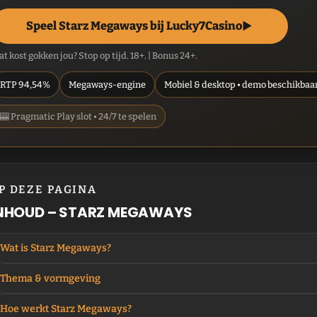
Speel Starz Megaways bij Lucky7Casino
▶
t kost gokken jou? Stop op tijd. 18+. | Bonus 24+.
RTP 94,54%
Megaways-engine
Mobiel & desktop • demo beschikbaa
🎰 Pragmatic Play slot • 24/7 te spelen
P DEZE PAGINA
NHOUD – STARZ MEGAWAYS
Wat is Starz Megaways?
Thema & vormgeving
Hoe werkt Starz Megaways?