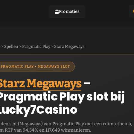
Promoties
e
>
Spellen
>
Pragmatic Play
>
Starz Megaways
PRAGMATIC PLAY • MEGAWAYS SLOT
–
Starz Megaways
Pragmatic Play slot bij
Lucky7Casino
ideo slot (Megaways) van Pragmatic Play met een ruimtethema,
en RTP van 94,54% en 117.649 winmanieren.