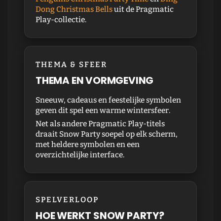
Dong Christmas Bells
uit de Pragmatic
Play-collectie.
THEMA & SFEER
THEMA EN VORMGEVING
Sneeuw, cadeaus en feestelijke symbolen
geven dit spel een warme wintersfeer.
Net als andere Pragmatic Play-titels
draait Snow Party soepel op elk scherm,
met heldere symbolen en een
overzichtelijke interface.
SPELVERLOOP
HOE WERKT SNOW PARTY?