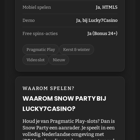
Mobiel spelen
Ja, HTML5
Demo
Ja, bij Lucky7Casino
Free spins-acties
Ja (Bonus 24+)
Pragmatic Play
Kerst & winter
Video slot
Nieuw
WAAROM SPELEN?
WAAROM SNOW PARTY BIJ
LUCKY7CASINO?
Houd je van Pragmatic Play-slots? Dan is
Snow Party een aanrader. Je speelt in een
volledig Nederlandse omgeving met