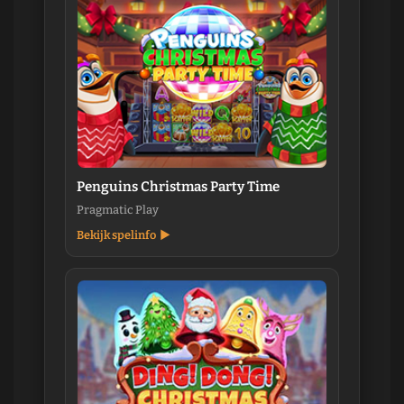
Penguins Christmas Party Time
Pragmatic Play
Bekijk spelinfo
▶