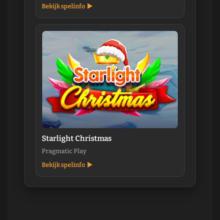
Bekijk spelinfo
▶
Starlight Christmas
Pragmatic Play
Bekijk spelinfo
▶