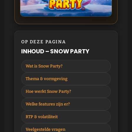
OP DEZE PAGINA
INHOUD – SNOW PARTY
Wat is Snow Party?
Thema & vormgeving
Hoe werkt Snow Party?
Welke features zijn er?
RTP & volatiliteit
Veelgestelde vragen