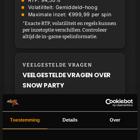
RTP: 94,50%
Volatiliteit: Gemiddeld–hoog
Maximale inzet: €999,99 per spin
*Exacte RTP, volatiliteit en regels kunnen
per inzetoptie verschillen. Controleer
altijd de in-game spelinformatie.
VEELGESTELDE VRAGEN
VEELGESTELDE VRAGEN OVER
SNOW PARTY
Wat is Snow Party en hoe werkt het?
Snow Party is een video slot van Pragmatic
Play; het speelt met vaste winlijnen. Je
speelt het in het casino van Lucky7Casino
Toestemming
Details
Over
en kunt het spel eerst gratis in demo
uitproberen.