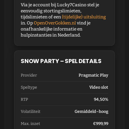
Via je account bij Lucky7Casino stel je
eenvoudig stortingslimieten,
tijdslimieten of een
(tijdelijke) uitsluiting
in. Op
OpenOverGokken.nl
vind je
onafhankelijke informatie en
hulpinstanties in Nederland.
SNOW PARTY – SPEL DETAILS
Provider
Pragmatic Play
Speltype
Video slot
RTP
94,50%
Volatiliteit
Gemiddeld–hoog
Max. inzet
€999,99