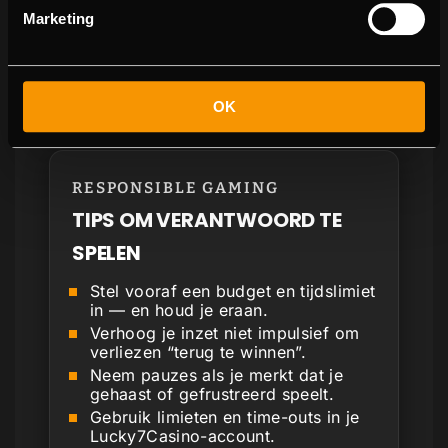
Marketing
Stel vooraf een budget- en tijdslimiet in,
speel alleen met geld dat je kunt missen en
gebruik de stortingslimieten en time-outs
in je Lucky7Casino-account. Hulp nodig?
Kijk op openovergokken.nl.
OK
RESPONSIBLE GAMING
TIPS OM VERANTWOORD TE
SPELEN
Stel vooraf een budget en tijdslimiet
in — en houd je eraan.
Verhoog je inzet niet impulsief om
verliezen “terug te winnen”.
Neem pauzes als je merkt dat je
gehaast of gefrustreerd speelt.
Gebruik limieten en time-outs in je
Lucky7Casino-account.