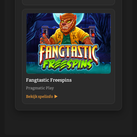
Fangtastic Freespins
Pragmatic Play
Bekijk spelinfo
▶