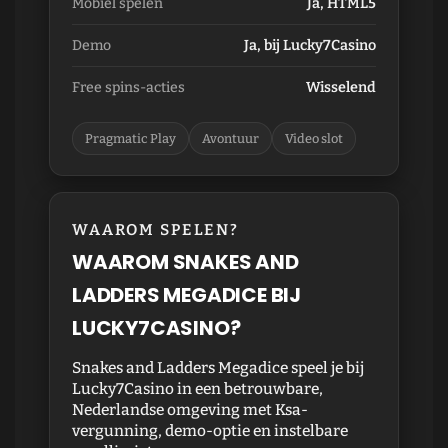
Mobiel spelen
Ja, HTML5
Demo
Ja, bij Lucky7Casino
Free spins-acties
Wisselend
Pragmatic Play
Avontuur
Video slot
WAAROM SPELEN?
WAAROM SNAKES AND
LADDERS MEGADICE BIJ
LUCKY7CASINO?
Snakes and Ladders Megadice speel je bij
Lucky7Casino in een betrouwbare,
Nederlandse omgeving met Ksa-
vergunning, demo-optie en instelbare