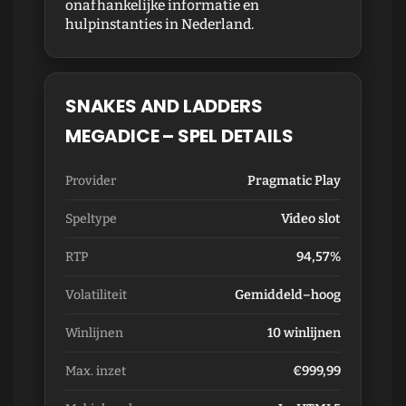
onafhankelijke informatie en
hulpinstanties in Nederland.
SNAKES AND LADDERS
MEGADICE – SPEL DETAILS
Provider
Pragmatic Play
Speltype
Video slot
RTP
94,57%
Volatiliteit
Gemiddeld–hoog
Winlijnen
10 winlijnen
Max. inzet
€999,99