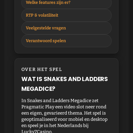
Welke features zijn er?
RTP & volatiliteit
Veelgestelde vragen
Verantwoord spelen
OVER HET SPEL
WAT IS SNAKES AND LADDERS
MEGADICE?
In Snakes and Ladders Megadice zet
Pragmatic Play een video slot neer rond
een eigen, gevarieerd thema. Het spel is
geoptimaliseerd voor mobiel en desktop
en speel je in het Nederlands bij
Lucky7Casino.