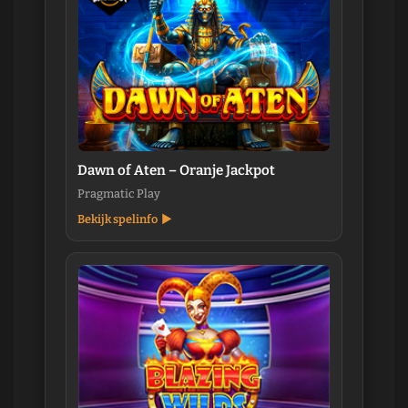
Dawn of Aten – Oranje Jackpot
Pragmatic Play
Bekijk spelinfo
▶