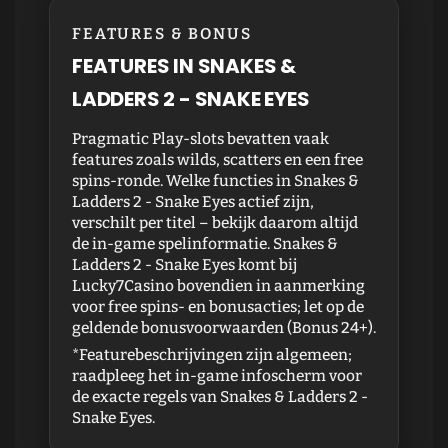
FEATURES & BONUS
FEATURES IN SNAKES &
LADDERS 2 - SNAKE EYES
Pragmatic Play-slots bevatten vaak
features zoals wilds, scatters en een free
spins-ronde. Welke functies in Snakes &
Ladders 2 - Snake Eyes actief zijn,
verschilt per titel – bekijk daarom altijd
de in-game spelinformatie. Snakes &
Ladders 2 - Snake Eyes komt bij
Lucky7Casino bovendien in aanmerking
voor free spins- en bonusacties; let op de
geldende bonusvoorwaarden (Bonus 24+).
*Featurebeschrijvingen zijn algemeen;
raadpleeg het in-game infoscherm voor
de exacte regels van Snakes & Ladders 2 -
Snake Eyes.