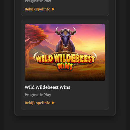
Pragmatic Play
Bekijk spelinfo
▶
Wild Wildebeest Wins
Pragmatic Play
Bekijk spelinfo
▶