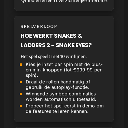
symbolen en een overzichtelijke interface.
SPELVERLOOP
HOE WERKT SNAKES &
LADDERS 2 - SNAKE EYES?
Het spel speelt met 10 winlijnen.
Kies je inzet per spin met de plus-
en min-knoppen (tot €999,99 per
spin).
Draai de rollen handmatig of
gebruik de autoplay-functie.
Winnende symboolcombinaties
worden automatisch uitbetaald.
Probeer het spel eerst in demo om
de features te leren kennen.