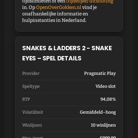
tijdslimieten of een
(tijdelijke) uitsluiting
in. Op
OpenOverGokken.nl
vind je
onafhankelijke informatie en
hulpinstanties in Nederland.
SNAKES & LADDERS 2 - SNAKE
EYES – SPEL DETAILS
Provider
Pragmatic Play
Speltype
Video slot
RTP
94,08%
Volatiliteit
Gemiddeld–hoog
Winlijnen
10 winlijnen