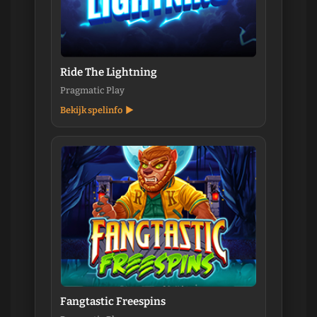
Ride The Lightning
Pragmatic Play
Bekijk spelinfo
▶
Fangtastic Freespins