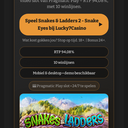
video slot van Pragmatic Play – RTP 94,08%,
met 10 winlijnen.
Speel Snakes & Ladders 2 - Snake
▶
Eyes bij Lucky7Casino
Wat kost gokken jou? Stop op tijd. 18+. | Bonus 24+.
RTP 94,08%
10 winlijnen
Mobiel & desktop • demo beschikbaar
🎰 Pragmatic Play slot • 24/7 te spelen