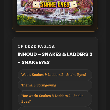
OP DEZE PAGINA
INHOUD – SNAKES & LADDERS 2
- SNAKE EYES
Wat is Snakes & Ladders 2 - Snake Eyes?
Thema & vormgeving
Hoe werkt Snakes & Ladders 2 - Snake
Eyes?