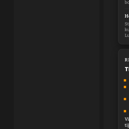
bo
H
St
ku
Lu
R
T
Vi
ti