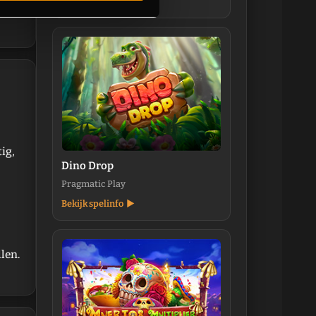
Bekijk spelinfo
▶
ig,
Dino Drop
Pragmatic Play
Bekijk spelinfo
▶
len.