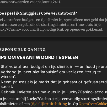
nusvoorwaarden vallen (Bonus 24+).
oe speel ik Smugglers Cove verantwoord?
el vooraf een budget- en tijdslimiet in, speel alleen met geld dat j
nt missen en gebruik de stortingslimieten en time-outs in je
cky7Casino-account. Hulp nodig? Kijk op openovergokken.nl.
ESPONSIBLE GAMING
IPS OM VERANTWOORD TE SPELEN
Stel vooraf een budget en tijdslimiet in — en houd je er
Verhoog je inzet niet impulsief om verliezen “terug te
winnen”.
Neem pauzes als je merkt dat je gehaast of gefrustreerd
speelt.
Gebruik limieten en time-outs in je Lucky7Casino-accoun
a je account bij Lucky7Casino stel je eenvoudig stortingslimie
jdslimieten of een
(tijdelijke) uitsluiting
in. Op
OpenOverGokke