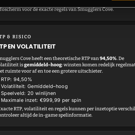
Featurebeschrijvingen zijn algemeen; raadpleeg het in-game
nfoscherm voor de exacte regels van Smugglers Cove.
TP & RISICO
TP EN VOLATILITEIT
mugglers Cove heeft een theoretische RTP van
94,50%
. De
latiliteit is
gemiddeld–hoog
: winsten komen redelijk regelmat
t ruimte voor af en toe een grotere uitschieter.
RTP: 94,50%
Volatiliteit: Gemiddeld–hoog
Speelveld: 20 winlijnen
Maximale inzet: €999,99 per spin
xacte RTP, volatiliteit en regels kunnen per inzetoptie verschil
ntroleer altijd de in-game spelinformatie.