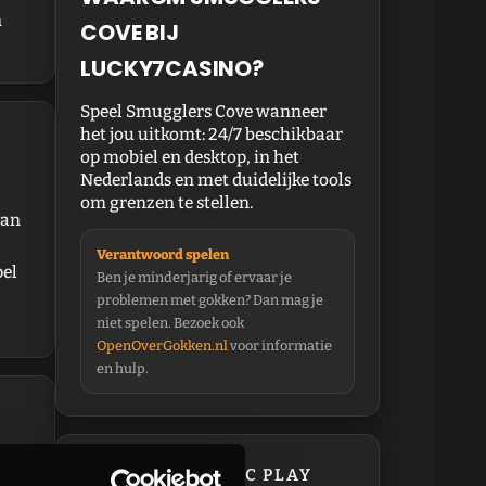
n
COVE BIJ
LUCKY7CASINO?
Speel Smugglers Cove wanneer
het jou uitkomt: 24/7 beschikbaar
op mobiel en desktop, in het
Nederlands en met duidelijke tools
om grenzen te stellen.
van
Verantwoord spelen
pel
Ben je minderjarig of ervaar je
problemen met gokken? Dan mag je
niet spelen. Bezoek ook
OpenOverGokken.nl
voor informatie
en hulp.
MEER PRAGMATIC PLAY