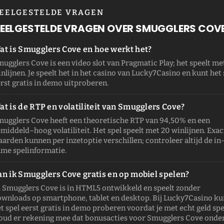
EELGESTELDE VRAGEN
EELGESTELDE VRAGEN OVER SMUGGLERS COV
at is Smugglers Cove en hoe werkt het?
ugglers Cove is een video slot van Pragmatic Play; het speelt me
nlijnen. Je speelt het in het casino van Lucky7Casino en kunt het 
rst gratis in demo uitproberen.
at is de RTP en volatiliteit van Smugglers Cove?
ugglers Cove heeft een theoretische RTP van 94,50% en een
middeld–hoog volatiliteit. Het spel speelt met 20 winlijnen. Exac
arden kunnen per inzetoptie verschillen; controleer altijd de in
me spelinformatie.
an ik Smugglers Cove gratis en op mobiel spelen?
. Smugglers Cove is in HTML5 ontwikkeld en speelt zonder
wnloads op smartphone, tablet en desktop. Bij Lucky7Casino ku
t spel eerst gratis in demo proberen voordat je met echt geld spe
oud er rekening mee dat bonusacties voor Smugglers Cove onde