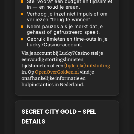
Stel vooraf een budget en tijdslimiet
in — en houd je eraan.
Verhoog je inzet niet impulsief om
verliezen “terug te winnen”.
Neem pauzes als je merkt dat je
gehaast of gefrustreerd speelt.
Gebruik limieten en time-outs in je
Lucky7Casino-account.
Via je account bij Lucky7Casino stel je
eenvoudig stortingslimieten,
tijdslimieten of een
(tijdelijke) uitsluiting
in. Op
OpenOverGokken.nl
vind je
onafhankelijke informatie en
hulpinstanties in Nederland.
SECRET CITY GOLD – SPEL
DETAILS