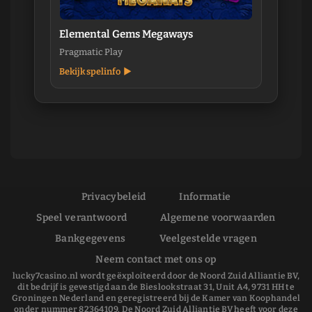
Elemental Gems Megaways
Pragmatic Play
Bekijk spelinfo
▶
Privacybeleid
Informatie
Speel verantwoord
Algemene voorwaarden
Bankgegevens
Veelgestelde vragen
Neem contact met ons op
lucky7casino.nl wordt geëxploiteerd door de Noord Zuid Alliantie BV,
dit bedrijf is gevestigd aan de Bieslookstraat 31, Unit A4, 9731 HH te
Groningen Nederland en geregistreerd bij de Kamer van Koophandel
onder nummer 82364109. De Noord Zuid Alliantie BV heeft voor deze