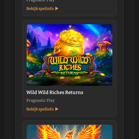
Bekijk spelinfo
▶
Wild Wild Riches Returns
Pragmatic Play
Bekijk spelinfo
▶