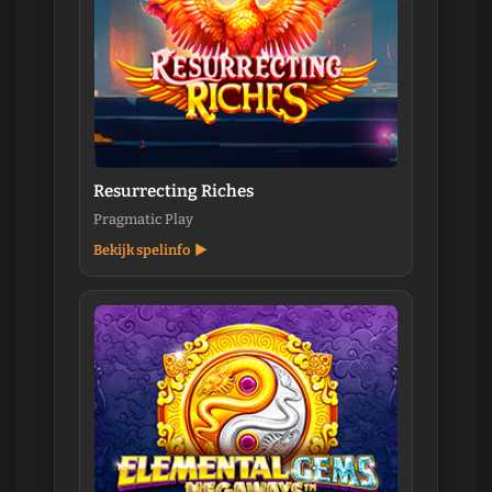
Resurrecting Riches
Pragmatic Play
Bekijk spelinfo
▶