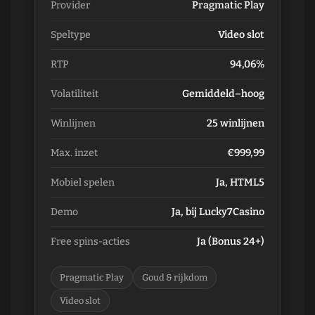
Provider
Pragmatic Play
Speltype
Video slot
RTP
94,06%
Volatiliteit
Gemiddeld–hoog
Winlijnen
25 winlijnen
Max. inzet
€999,99
Mobiel spelen
Ja, HTML5
Demo
Ja, bij Lucky7Casino
Free spins-acties
Ja (Bonus 24+)
Pragmatic Play
Goud & rijkdom
Video slot