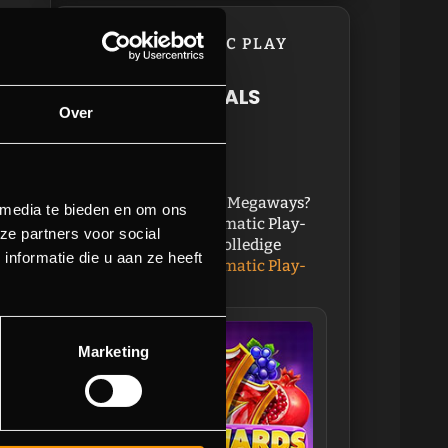
 bij
MEER PRAGMATIC PLAY
SLOTS
MEER SLOTS ZOALS
Over
e.
ROCKET BLAST
MEGAWAYS
Fan van Rocket Blast Megaways?
 media te bieden en om ons
Bekijk ook deze Pragmatic Play-
ze partners voor social
slots of ga naar het volledige
nformatie die u aan ze heeft
aanbod in onze
Pragmatic Play-
collectie
.
Marketing
s en