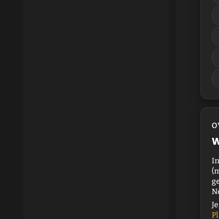
O
W
In
(m
ge
N
Je
P