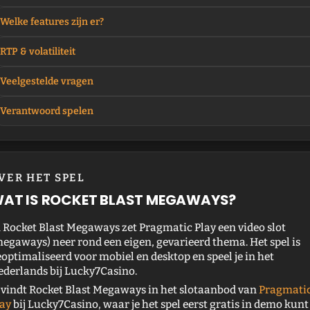
Welke features zijn er?
RTP & volatiliteit
Veelgestelde vragen
Verantwoord spelen
VER HET SPEL
AT IS ROCKET BLAST MEGAWAYS?
 Rocket Blast Megaways zet Pragmatic Play een video slot
egaways) neer rond een eigen, gevarieerd thema. Het spel is
optimaliseerd voor mobiel en desktop en speel je in het
ederlands bij Lucky7Casino.
 vindt Rocket Blast Megaways in het slotaanbod van
Pragmati
lay
bij Lucky7Casino, waar je het spel eerst gratis in demo kunt