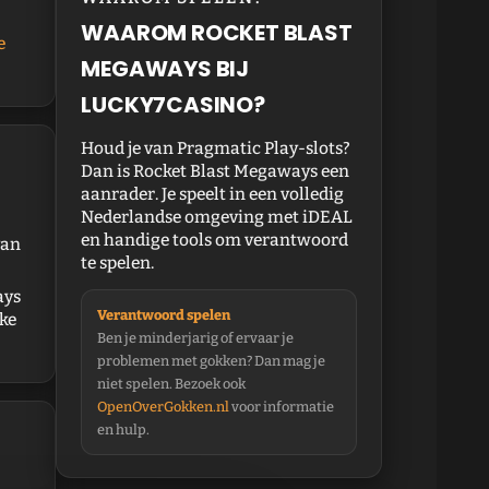
WAAROM ROCKET BLAST
e
MEGAWAYS BIJ
LUCKY7CASINO?
Houd je van Pragmatic Play-slots?
Dan is Rocket Blast Megaways een
aanrader. Je speelt in een volledig
Nederlandse omgeving met iDEAL
en handige tools om verantwoord
van
te spelen.
ays
Verantwoord spelen
jke
Ben je minderjarig of ervaar je
problemen met gokken? Dan mag je
niet spelen. Bezoek ook
OpenOverGokken.nl
voor informatie
en hulp.