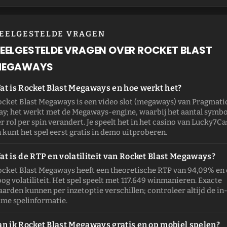
EELGESTELDE VRAGEN
EELGESTELDE VRAGEN OVER ROCKET BLAST
EGAWAYS
at is Rocket Blast Megaways en hoe werkt het?
cket Blast Megaways is een video slot (megaways) van Pragmati
ay; het werkt met de Megaways-engine, waarbij het aantal symb
r rol per spin verandert. Je speelt het in het casino van Lucky7C
 kunt het spel eerst gratis in demo uitproberen.
at is de RTP en volatiliteit van Rocket Blast Megaways?
cket Blast Megaways heeft een theoretische RTP van 94,09% en
og volatiliteit. Het spel speelt met 117.649 winmanieren. Exacte
arden kunnen per inzetoptie verschillen; controleer altijd de in
me spelinformatie.
an ik Rocket Blast Megaways gratis en op mobiel spelen?