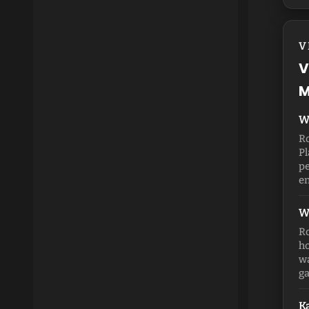
V
V
M
W
Ro
Pl
pe
en
W
Ro
ho
wa
ga
K