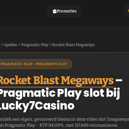
Promoties
e
>
Spellen
>
Pragmatic Play
>
Rocket Blast Megaways
PRAGMATIC PLAY • MEGAWAYS SLOT
–
Rocket Blast Megaways
Pragmatic Play slot bij
Lucky7Casino
ntdek een eigen, gevarieerd thema in deze video slot (megaways
an Pragmatic Play – RTP 94,09%, met 117.649 winmanieren.