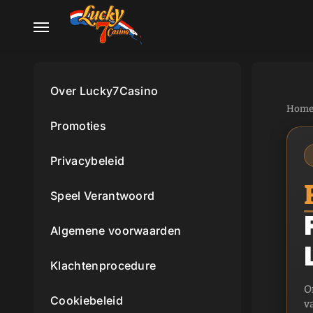
Over Lucky7Casino
Hom
Promoties
Privacybeleid
Speel Verantwoord
Algemene voorwaarden
Klachtenprocedure
O
Cookiebeleid
v