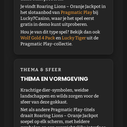
Je vindt Roaring Lions – Oranje Jackpot in
het slotaanbod van
Pragmatic Play
bij
Lucky7Casino, waar je het spel eerst
gratis in demo kunt uitproberen.
Hou je van dit type spel? Bekijk dan ook
Wolf Gold 4 Pack
en
Lucky Tiger
uit de
Pragmatic Play-collectie.
THEMA & SFEER
THEMA EN VORMGEVING
Krachtige dier-symbolen, weidse
landschappen en wilds zorgen voor de
sfeer van deze gokkast.
Net als andere Pragmatic Play-titels
draait Roaring Lions – Oranje Jackpot
soepel op elk scherm, met heldere