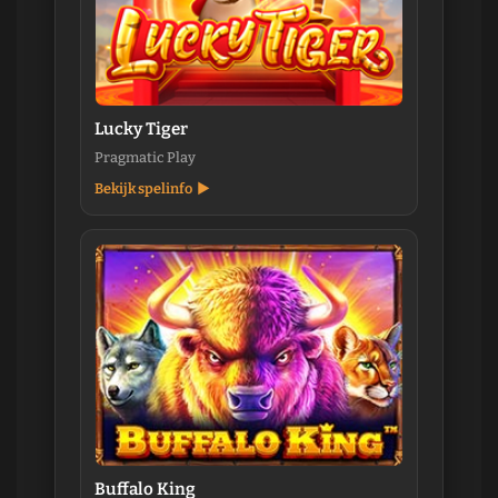
Lucky Tiger
Pragmatic Play
Bekijk spelinfo
▶
Buffalo King