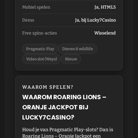
Mobiel spelen
Ja, HTML5
Demo
Ja, bij Lucky7Casino
Free spins-acties
Wisselend
Pragmatic Play
Dieren & wildlife
Video slot (Ways)
Nieuw
WAAROM SPELEN?
WAAROM ROARING LIONS –
ORANJE JACKPOT BIJ
LUCKY7CASINO?
Houd je van Pragmatic Play-slots? Dan is
Roaring Lions – Oranje Jackpot een