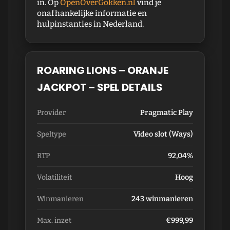
in. Op
OpenOverGokken.nl
vind je
onafhankelijke informatie en
hulpinstanties in Nederland.
ROARING LIONS – ORANJE
JACKPOT – SPEL DETAILS
Provider
Pragmatic Play
Speltype
Video slot (Ways)
RTP
92,04%
Volatiliteit
Hoog
Winmanieren
243 winmanieren
Max. inzet
€999,99