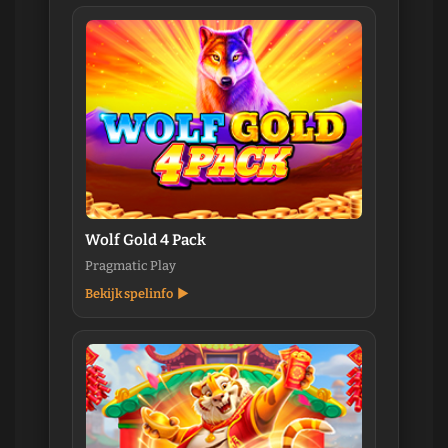
Wolf Gold 4 Pack
Pragmatic Play
Bekijk spelinfo
▶