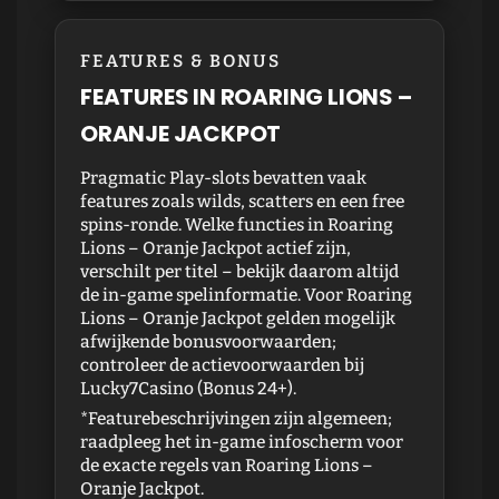
FEATURES & BONUS
FEATURES IN ROARING LIONS –
ORANJE JACKPOT
Pragmatic Play-slots bevatten vaak
features zoals wilds, scatters en een free
spins-ronde. Welke functies in Roaring
Lions – Oranje Jackpot actief zijn,
verschilt per titel – bekijk daarom altijd
de in-game spelinformatie. Voor Roaring
Lions – Oranje Jackpot gelden mogelijk
afwijkende bonusvoorwaarden;
controleer de actievoorwaarden bij
Lucky7Casino (Bonus 24+).
*Featurebeschrijvingen zijn algemeen;
raadpleeg het in-game infoscherm voor
de exacte regels van Roaring Lions –
Oranje Jackpot.