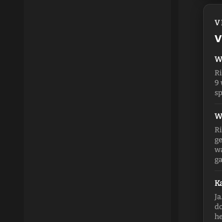
V
V
W
Ri
9 
sp
W
Ri
ge
wa
ga
K
Ja
do
he