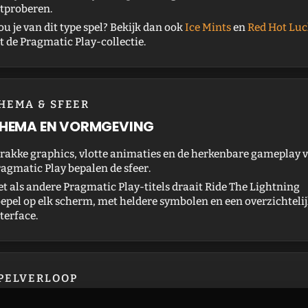
itproberen.
u je van dit type spel? Bekijk dan ook
Ice Mints
en
Red Hot Luc
t de Pragmatic Play-collectie.
HEMA & SFEER
HEMA EN VORMGEVING
trakke graphics, vlotte animaties en de herkenbare gameplay 
agmatic Play bepalen de sfeer.
t als andere Pragmatic Play-titels draait Ride The Lightning
epel op elk scherm, met heldere symbolen en een overzichteli
terface.
PELVERLOOP
OE WERKT RIDE THE LIGHTNING?