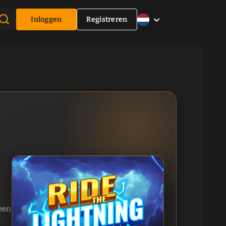
Inloggen
Registreren
 een