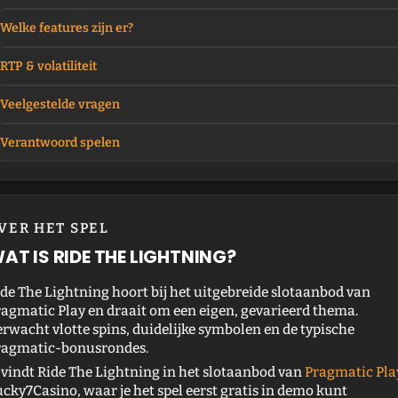
Welke features zijn er?
RTP & volatiliteit
Veelgestelde vragen
Verantwoord spelen
VER HET SPEL
AT IS RIDE THE LIGHTNING?
de The Lightning hoort bij het uitgebreide slotaanbod van
agmatic Play en draait om een eigen, gevarieerd thema.
rwacht vlotte spins, duidelijke symbolen en de typische
ragmatic-bonusrondes.
 vindt Ride The Lightning in het slotaanbod van
Pragmatic Pla
cky7Casino, waar je het spel eerst gratis in demo kunt