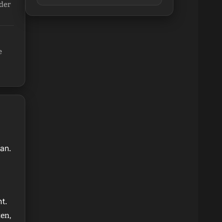
der
e
aan.
t.
ten,