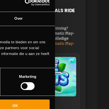
SLOTS
MEER SLOTS ZOALS RIDE
THE LIGHTNING
Over
e.
Fan van Ride The Lightning?
Bekijk ook deze Pragmatic Play-
slots of ga naar het volledige
 media te bieden en om ons
aanbod in onze
Pragmatic Play-
ze partners voor social
collectie
.
nformatie die u aan ze heeft
Marketing
s en
f
Ice Mints
 de
OK
Pragmatic Play