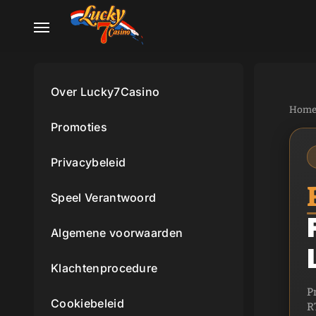
Over Lucky7Casino
Hom
Promoties
Privacybeleid
Speel Verantwoord
Algemene voorwaarden
Klachtenprocedure
P
Cookiebeleid
R