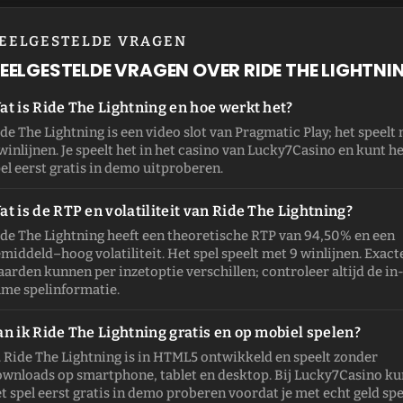
EELGESTELDE VRAGEN
EELGESTELDE VRAGEN OVER RIDE THE LIGHTNI
at is Ride The Lightning en hoe werkt het?
de The Lightning is een video slot van Pragmatic Play; het speelt
winlijnen. Je speelt het in het casino van Lucky7Casino en kunt h
el eerst gratis in demo uitproberen.
at is de RTP en volatiliteit van Ride The Lightning?
de The Lightning heeft een theoretische RTP van 94,50% en een
middeld–hoog volatiliteit. Het spel speelt met 9 winlijnen. Exact
arden kunnen per inzetoptie verschillen; controleer altijd de in
me spelinformatie.
an ik Ride The Lightning gratis en op mobiel spelen?
. Ride The Lightning is in HTML5 ontwikkeld en speelt zonder
wnloads op smartphone, tablet en desktop. Bij Lucky7Casino ku
t spel eerst gratis in demo proberen voordat je met echt geld spe