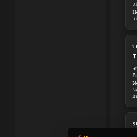
u
Ho
ui
T
T
S
Pr
Ne
so
in
S
H