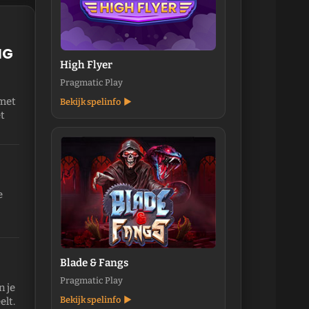
NG
High Flyer
Pragmatic Play
 met
Bekijk spelinfo
▶
et
e
-
Blade & Fangs
Pragmatic Play
n je
Bekijk spelinfo
▶
elt.