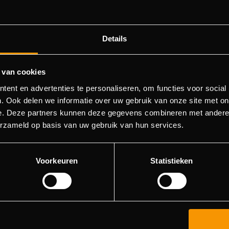
t spel speelt met 9 winlijnen.
Kies je inzet per spin met de plus- en min-knoppen (tot
€999,99 per spin).
Details
Draai de rollen handmatig of gebruik de autoplay-functi
Winnende symboolcombinaties worden automatisch
uitbetaald.
 van cookies
Probeer het spel eerst in demo om de features te leren
ent en advertenties te personaliseren, om functies voor social
kennen.
. Ook delen we informatie over uw gebruik van onze site met on
e. Deze partners kunnen deze gegevens combineren met andere i
erzameld op basis van uw gebruik van hun services.
EATURES & BONUS
EATURES IN RIDE THE LIGHTNING
Voorkeuren
Statistieken
agmatic Play-slots bevatten vaak features zoals wilds, scatter
n free spins-ronde. Welke functies in Ride The Lightning actie
jn, verschilt per titel – bekijk daarom altijd de in-game
elinformatie. Ride The Lightning komt bij Lucky7Casino
vendien in aanmerking voor free spins- en bonusacties; let op