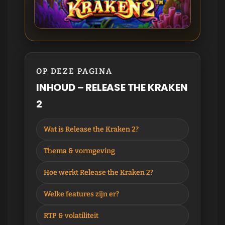
OP DEZE PAGINA
INHOUD – RELEASE THE KRAKEN
2
Wat is Release the Kraken 2?
Thema & vormgeving
Hoe werkt Release the Kraken 2?
Welke features zijn er?
RTP & volatiliteit