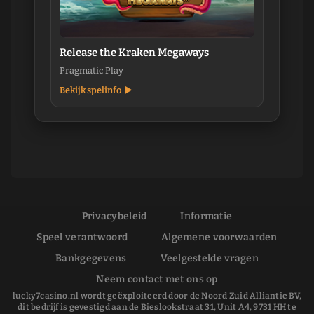
Release the Kraken Megaways
Pragmatic Play
Bekijk spelinfo
▶
Privacybeleid
Informatie
Speel verantwoord
Algemene voorwaarden
Bankgegevens
Veelgestelde vragen
Neem contact met ons op
lucky7casino.nl wordt geëxploiteerd door de Noord Zuid Alliantie BV,
dit bedrijf is gevestigd aan de Bieslookstraat 31, Unit A4, 9731 HH te