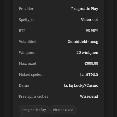
Provider
Pragmatic Play
Speltype
Video slot
RTP
93,98%
Volatiliteit
Gemiddeld–hoog
Winlijnen
20 winlijnen
Max. inzet
€999,99
Mobiel spelen
Ja, HTML5
Demo
Ja, bij Lucky7Casino
Free spins-acties
Wisselend
Pragmatic Play
Piraten & zee