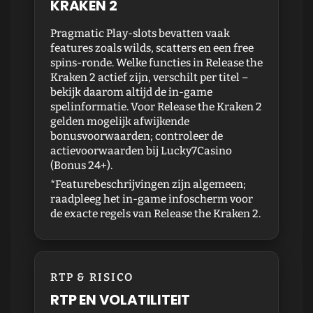
KRAKEN 2
Pragmatic Play-slots bevatten vaak
features zoals wilds, scatters en een free
spins-ronde. Welke functies in Release the
Kraken 2 actief zijn, verschilt per titel –
bekijk daarom altijd de in-game
spelinformatie. Voor Release the Kraken 2
gelden mogelijk afwijkende
bonusvoorwaarden; controleer de
actievoorwaarden bij Lucky7Casino
(Bonus 24+).
*Featurebeschrijvingen zijn algemeen;
raadpleeg het in-game infoscherm voor
de exacte regels van Release the Kraken 2.
RTP & RISICO
RTP EN VOLATILITEIT