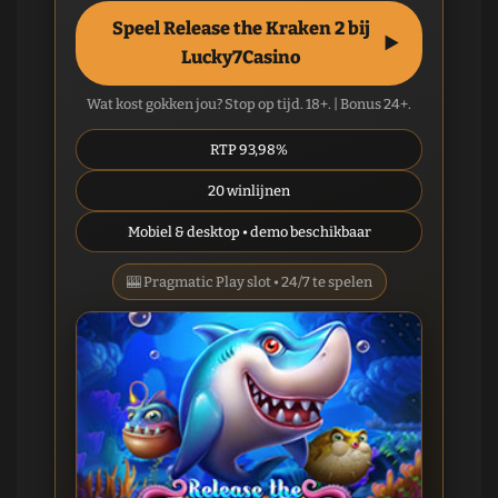
Speel Release the Kraken 2 bij
▶
Lucky7Casino
Wat kost gokken jou? Stop op tijd. 18+. | Bonus 24+.
RTP 93,98%
20 winlijnen
Mobiel & desktop • demo beschikbaar
🎰 Pragmatic Play slot • 24/7 te spelen