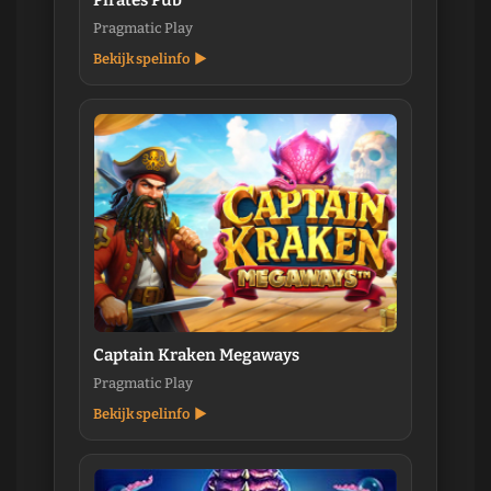
Pirates Pub
Pragmatic Play
Bekijk spelinfo
▶
Captain Kraken Megaways
Pragmatic Play
Bekijk spelinfo
▶