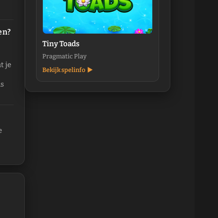
en?
Tiny Toads
Pragmatic Play
t je
Bekijk spelinfo
▶
us
e