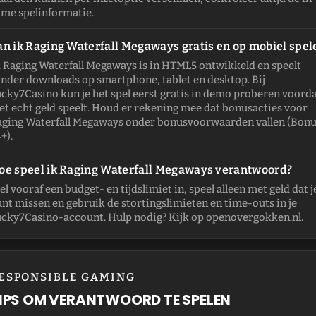
me spelinformatie.
an ik Raging Waterfall Megaways gratis en op mobiel spel
. Raging Waterfall Megaways is in HTML5 ontwikkeld en speelt
nder downloads op smartphone, tablet en desktop. Bij
cky7Casino kun je het spel eerst gratis in demo proberen voorda
t echt geld speelt. Houd er rekening mee dat bonusacties voor
aging Waterfall Megaways onder bonusvoorwaarden vallen (Bon
+).
oe speel ik Raging Waterfall Megaways verantwoord?
el vooraf een budget- en tijdslimiet in, speel alleen met geld dat j
nt missen en gebruik de stortingslimieten en time-outs in je
cky7Casino-account. Hulp nodig? Kijk op openovergokken.nl.
ESPONSIBLE GAMING
IPS OM VERANTWOORD TE SPELEN