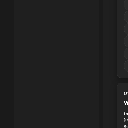
O
W
In
(m
ge