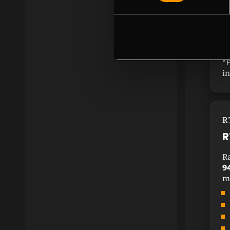
e
ac
s
bo
g
*
i
R
R
R
9
m