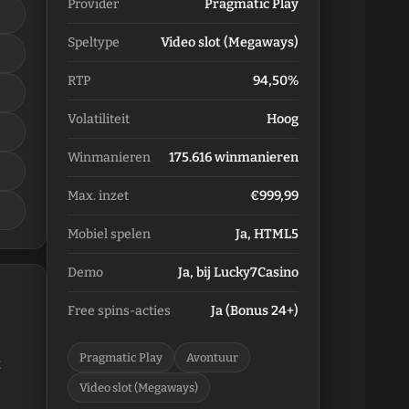
Provider
Pragmatic Play
Speltype
Video slot (Megaways)
RTP
94,50%
Volatiliteit
Hoog
Winmanieren
175.616 winmanieren
Max. inzet
€999,99
Mobiel spelen
Ja, HTML5
Demo
Ja, bij Lucky7Casino
Free spins-acties
Ja (Bonus 24+)
Pragmatic Play
Avontuur
t
Video slot (Megaways)