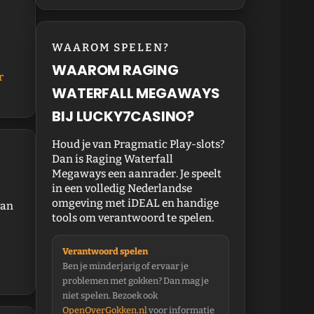
WAAROM SPELEN?
WAAROM RAGING
r
WATERFALL MEGAWAYS
BIJ LUCKY7CASINO?
Houd je van Pragmatic Play-slots?
Dan is Raging Waterfall
Megaways een aanrader. Je speelt
in een volledig Nederlandse
omgeving met iDEAL en handige
van
tools om verantwoord te spelen.
Verantwoord spelen
Ben je minderjarig of ervaar je
problemen met gokken? Dan mag je
niet spelen. Bezoek ook
OpenOverGokken.nl
voor informatie