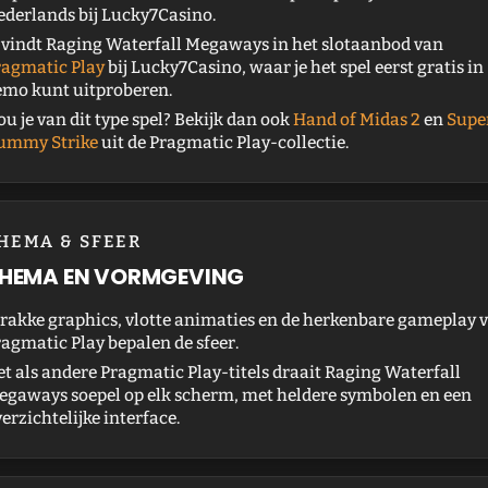
ederlands bij Lucky7Casino.
e vindt Raging Waterfall Megaways in het slotaanbod van
ragmatic Play
bij Lucky7Casino, waar je het spel eerst gratis in
emo kunt uitproberen.
u je van dit type spel? Bekijk dan ook
Hand of Midas 2
en
Supe
ummy Strike
uit de Pragmatic Play-collectie.
HEMA & SFEER
HEMA EN VORMGEVING
trakke graphics, vlotte animaties en de herkenbare gameplay 
agmatic Play bepalen de sfeer.
t als andere Pragmatic Play-titels draait Raging Waterfall
egaways soepel op elk scherm, met heldere symbolen en een
erzichtelijke interface.