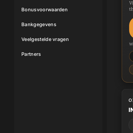
V
Bonusvoorwaarden
t
Bankgegevens
Veelgestelde vragen
Wa
Partners
O
I