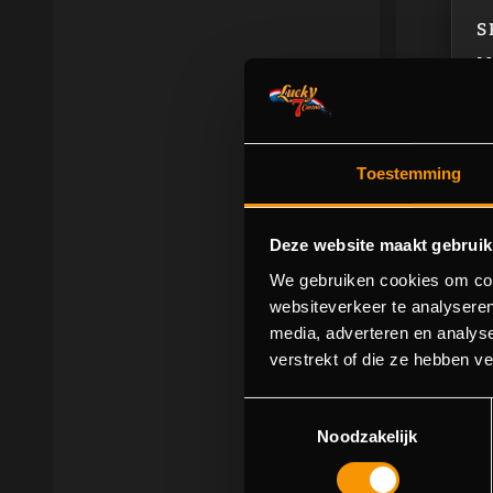
S
H
Da
ie
Toestemming
Deze website maakt gebruik
We gebruiken cookies om cont
websiteverkeer te analyseren
media, adverteren en analys
verstrekt of die ze hebben v
F
Toestemmingsselectie
F
Noodzakelijk
Pr