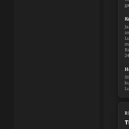
ga
K
Ja
zo
Lu
me
R
24
H
St
ku
Lu
R
T