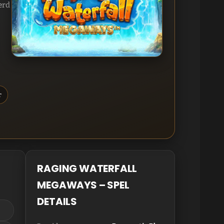
erd
r
RAGING WATERFALL
MEGAWAYS – SPEL
DETAILS