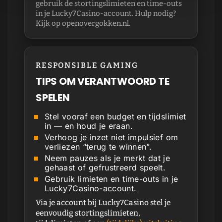
gebruik de stortingslimieten en time-outs
in je Lucky7Casino-account. Hulp nodig?
Kijk op openovergokken.nl.
RESPONSIBLE GAMING
TIPS OM VERANTWOORD TE
SPELEN
Stel vooraf een budget en tijdslimiet
in — en houd je eraan.
Verhoog je inzet niet impulsief om
verliezen “terug te winnen”.
Neem pauzes als je merkt dat je
gehaast of gefrustreerd speelt.
Gebruik limieten en time-outs in je
Lucky7Casino-account.
Via je account bij Lucky7Casino stel je
eenvoudig stortingslimieten,