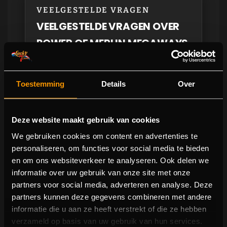
VEELGESTELDE VRAGEN
VEELGESTELDE VRAGEN OVER
POWER OF MERLIN MEGAWAYS
Wat is Power of Merlin Megaways en
hoe werkt het?
Toestemming
Details
Over
Power of Merlin Megaways is een video slot
(megaways) van Pragmatic Play; het werkt
met de Megaways-engine, waarbij het
Deze website maakt gebruik van cookies
aantal symbolen per rol per spin verandert.
Je speelt het in het casino van
We gebruiken cookies om content en advertenties te
Lucky7Casino en kunt het spel eerst gratis
personaliseren, om functies voor social media te bieden
in demo uitproberen.
en om ons websiteverkeer te analyseren. Ook delen we
informatie over uw gebruik van onze site met onze
Wat is de RTP en volatiliteit van Power
partners voor social media, adverteren en analyse. Deze
of Merlin Megaways?
partners kunnen deze gegevens combineren met andere
Power of Merlin Megaways heeft een
informatie die u aan ze heeft verstrekt of die ze hebben
theoretische RTP van 94,08% en een hoog
verzameld op basis van uw gebruik van hun services.
volatiliteit. Het spel speelt met 117.649