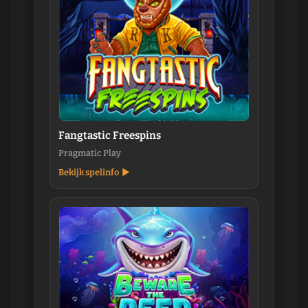
Fangtastic Freespins
Pragmatic Play
Bekijk spelinfo
▶