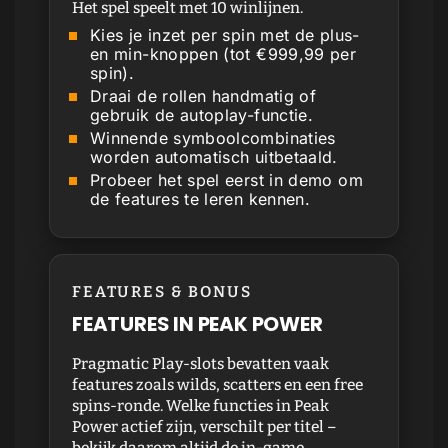
Het spel speelt met 10 winlijnen.
Kies je inzet per spin met de plus-
en min-knoppen (tot €999,99 per
spin).
Draai de rollen handmatig of
gebruik de autoplay-functie.
Winnende symboolcombinaties
worden automatisch uitbetaald.
Probeer het spel eerst in demo om
de features te leren kennen.
FEATURES & BONUS
FEATURES IN PEAK POWER
Pragmatic Play-slots bevatten vaak
features zoals wilds, scatters en een free
spins-ronde. Welke functies in Peak
Power actief zijn, verschilt per titel –
bekijk daarom altijd de in-game