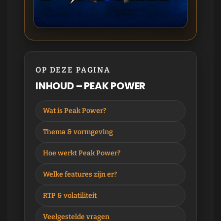
OP DEZE PAGINA
INHOUD – PEAK POWER
Wat is Peak Power?
Thema & vormgeving
Hoe werkt Peak Power?
Welke features zijn er?
RTP & volatiliteit
Veelgestelde vragen