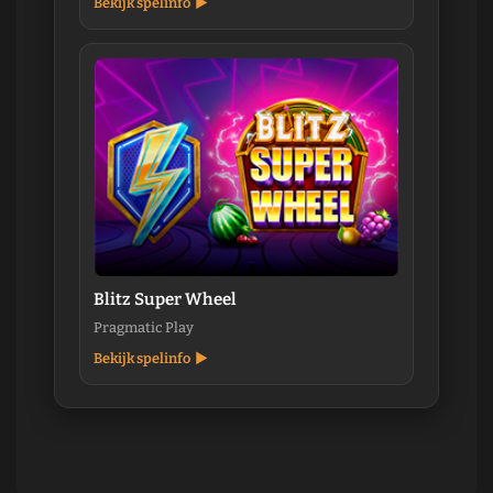
Bekijk spelinfo
▶
Blitz Super Wheel
Pragmatic Play
Bekijk spelinfo
▶