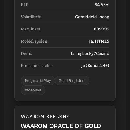
RTP
94,55%
Volatiliteit
Gemiddeld–hoog
Max. inzet
€999,99
Mobiel spelen
Ja, HTML5
Demo
Ja, bij Lucky7Casino
Free spins-acties
Ja (Bonus 24+)
Pragmatic Play
Goud & rijkdom
Video slot
WAAROM SPELEN?
WAAROM ORACLE OF GOLD