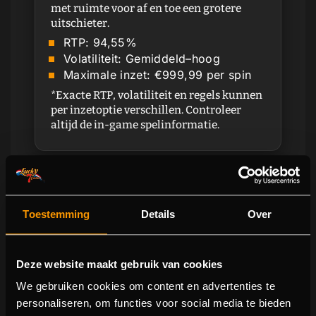
met ruimte voor af en toe een grotere
uitschieter.
RTP: 94,55%
Volatiliteit: Gemiddeld–hoog
Maximale inzet: €999,99 per spin
*Exacte RTP, volatiliteit en regels kunnen
per inzetoptie verschillen. Controleer
altijd de in-game spelinformatie.
VEELGESTELDE VRAGEN
VEELGESTELDE VRAGEN
Toestemming
Details
Over
OVER ORACLE OF GOLD
Wat is Oracle of Gold en hoe werkt het?
Deze website maakt gebruik van cookies
Oracle of Gold is een video slot van
We gebruiken cookies om content en advertenties te
Pragmatic Play; het speelt met vaste
personaliseren, om functies voor social media te bieden
winlijnen. Je speelt het in het casino van