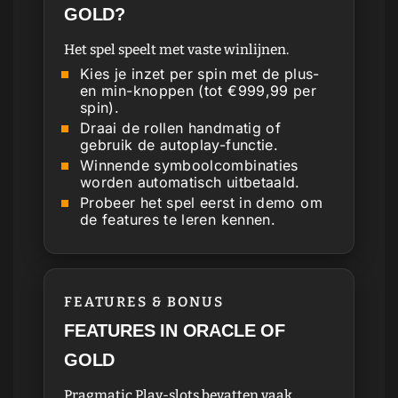
GOLD?
Het spel speelt met vaste winlijnen.
Kies je inzet per spin met de plus-
en min-knoppen (tot €999,99 per
spin).
Draai de rollen handmatig of
gebruik de autoplay-functie.
Winnende symboolcombinaties
worden automatisch uitbetaald.
Probeer het spel eerst in demo om
de features te leren kennen.
FEATURES & BONUS
FEATURES IN ORACLE OF
GOLD
Pragmatic Play-slots bevatten vaak