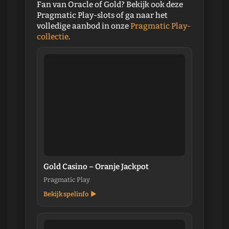
Fan van Oracle of Gold? Bekijk ook deze
Pragmatic Play-slots of ga naar het
volledige aanbod in onze
Pragmatic Play-
collectie
.
Gold Casino – Oranje Jackpot
Pragmatic Play
Bekijk spelinfo
▶