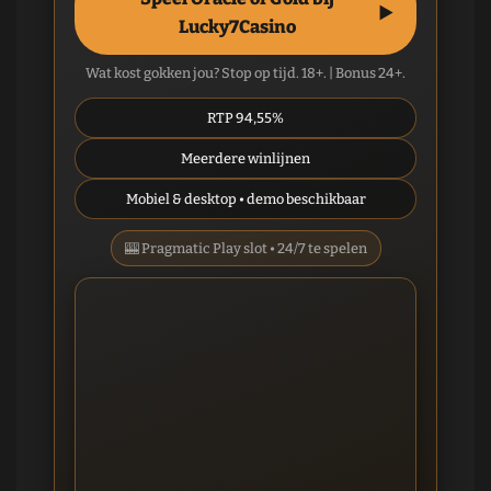
▶
Lucky7Casino
Wat kost gokken jou? Stop op tijd. 18+. | Bonus 24+.
RTP 94,55%
Meerdere winlijnen
Mobiel & desktop • demo beschikbaar
🎰 Pragmatic Play slot • 24/7 te spelen