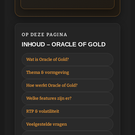
OP DEZE PAGINA
INHOUD – ORACLE OF GOLD
Wat is Oracle of Gold?
Thema & vormgeving
Hoe werkt Oracle of Gold?
Welke features zijn er?
RTP & volatiliteit
Veelgestelde vragen