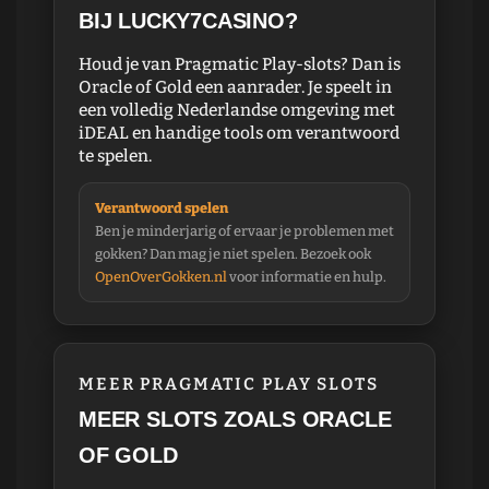
BIJ LUCKY7CASINO?
Houd je van Pragmatic Play-slots? Dan is
Oracle of Gold een aanrader. Je speelt in
een volledig Nederlandse omgeving met
iDEAL en handige tools om verantwoord
te spelen.
Verantwoord spelen
Ben je minderjarig of ervaar je problemen met
gokken? Dan mag je niet spelen. Bezoek ook
OpenOverGokken.nl
voor informatie en hulp.
MEER PRAGMATIC PLAY SLOTS
MEER SLOTS ZOALS ORACLE
OF GOLD