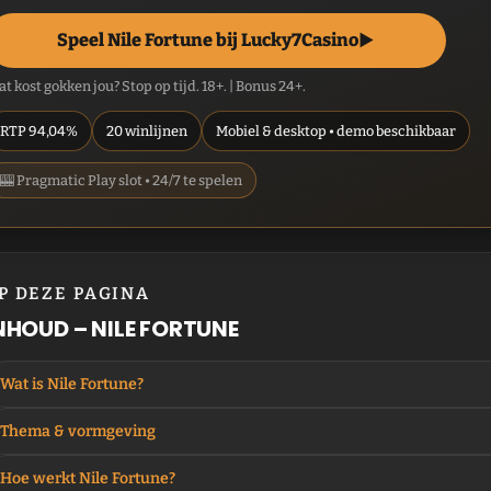
Speel Nile Fortune bij Lucky7Casino
▶
t kost gokken jou? Stop op tijd. 18+. | Bonus 24+.
RTP 94,04%
20 winlijnen
Mobiel & desktop • demo beschikbaar
🎰 Pragmatic Play slot • 24/7 te spelen
P DEZE PAGINA
NHOUD – NILE FORTUNE
Wat is Nile Fortune?
Thema & vormgeving
Hoe werkt Nile Fortune?