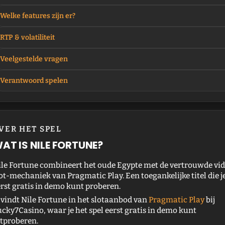
Welke features zijn er?
RTP & volatiliteit
Veelgestelde vragen
Verantwoord spelen
VER HET SPEL
AT IS NILE FORTUNE?
ile Fortune combineert het oude Egypte met de vertrouwde vi
ot-mechaniek van Pragmatic Play. Een toegankelijke titel die j
rst gratis in demo kunt proberen.
 vindt Nile Fortune in het slotaanbod van
Pragmatic Play
bij
cky7Casino, waar je het spel eerst gratis in demo kunt
itproberen.