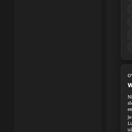
O
W
N
sl
ee
Je
Lu
u