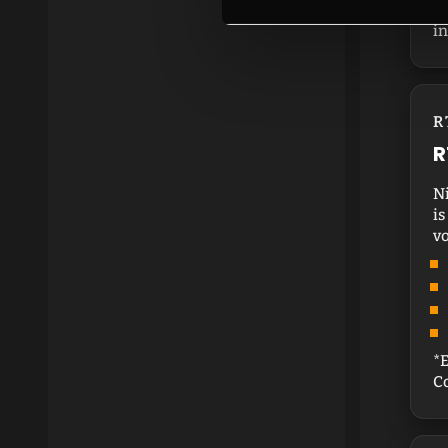
*
in
R
R
Ni
is
vo
*E
Co