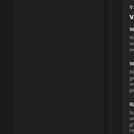
V
V
W
Ni
wi
ee
W
Ni
ge
wa
ga
K
Ja
sm
gr
re