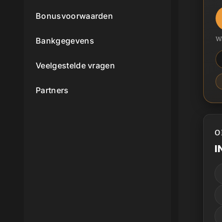
Bonusvoorwaarden
Wa
Bankgegevens
Veelgestelde vragen
Partners
O
I