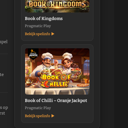
Book of Kingdoms
Pragmatic Play
Bekijk spelinfo
▶
spel
te
-
Book of Chilli – Oranje Jackpot
s op
Pragmatic Play
rst
Bekijk spelinfo
▶