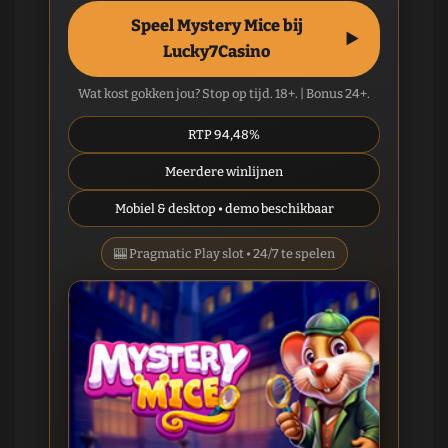
Speel Mystery Mice bij
▶
Lucky7Casino
Wat kost gokken jou? Stop op tijd. 18+. | Bonus 24+.
RTP 94,48%
Meerdere winlijnen
Mobiel & desktop • demo beschikbaar
🎰 Pragmatic Play slot • 24/7 te spelen