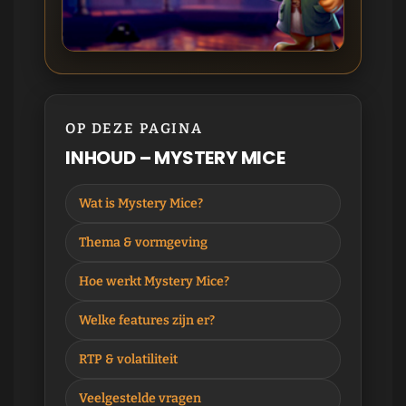
OP DEZE PAGINA
INHOUD – MYSTERY MICE
Wat is Mystery Mice?
Thema & vormgeving
Hoe werkt Mystery Mice?
Welke features zijn er?
RTP & volatiliteit
Veelgestelde vragen