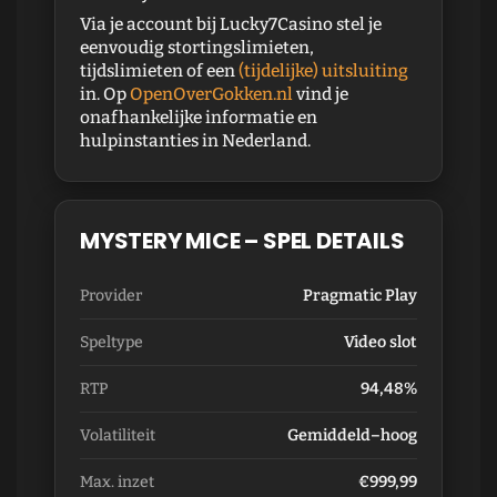
Via je account bij Lucky7Casino stel je
eenvoudig stortingslimieten,
tijdslimieten of een
(tijdelijke) uitsluiting
in. Op
OpenOverGokken.nl
vind je
onafhankelijke informatie en
hulpinstanties in Nederland.
MYSTERY MICE – SPEL DETAILS
Provider
Pragmatic Play
Speltype
Video slot
RTP
94,48%
Volatiliteit
Gemiddeld–hoog
Max. inzet
€999,99