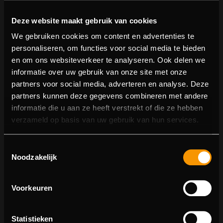
Wat is de RTP en volatiliteit van
Deze website maakt gebruik van cookies
Mustang Trail?
We gebruiken cookies om content en advertenties te
Mustang Trail heeft een theoretische RTP
personaliseren, om functies voor social media te bieden
van 94,07% en een gemiddeld–hoog
volatiliteit. Het spel speelt met 10 winlijnen.
en om ons websiteverkeer te analyseren. Ook delen we
Exacte waarden kunnen per inzetoptie
informatie over uw gebruik van onze site met onze
verschillen; controleer altijd de in-game
partners voor social media, adverteren en analyse. Deze
spelinformatie.
partners kunnen deze gegevens combineren met andere
informatie die u aan ze heeft verstrekt of die ze hebben
Kan ik Mustang Trail gratis en op
verzameld op basis van uw gebruik van hun services.
mobiel spelen?
Ja. Mustang Trail is in HTML5 ontwikkeld en
Toestemmingsselectie
speelt zonder downloads op smartphone,
Noodzakelijk
tablet en desktop. Bij Lucky7Casino kun je
het spel eerst gratis in demo proberen
voordat je met echt geld speelt. Houd er
Voorkeuren
rekening mee dat bonusacties voor
Mustang Trail onder bonusvoorwaarden
vallen (Bonus 24+).
Statistieken