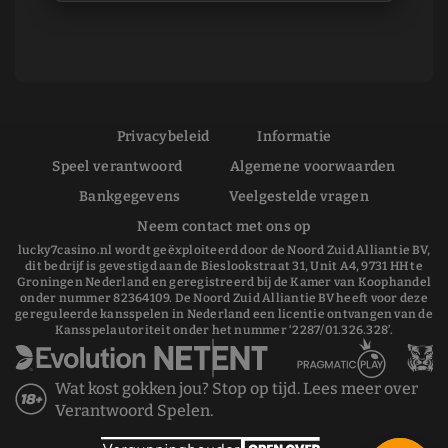
Privacybeleid
Informatie
Speel verantwoord
Algemene voorwaarden
Bankgegevens
Veelgestelde vragen
Neem contact met ons op
lucky7casino.nl wordt geëxploiteerd door de Noord Zuid Alliantie BV,
dit bedrijf is gevestigd aan de Bieslookstraat 31, Unit A4, 9731 HH te
Groningen Nederland en geregistreerd bij de Kamer van Koophandel
onder nummer 82364109. De Noord Zuid Alliantie BV heeft voor deze
gereguleerde kansspelen in Nederland een licentie ontvangen van de
Kansspelautoriteit onder het nummer ‘2287/01.326.328’.
Wat kost gokken jou? Stop op tijd. Lees meer over
Verantwoord Spelen
.