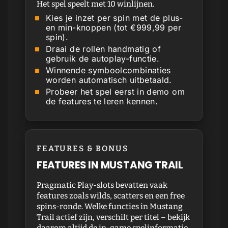
Het spel speelt met 10 winlijnen.
Kies je inzet per spin met de plus-
en min-knoppen (tot €999,99 per
spin).
Draai de rollen handmatig of
gebruik de autoplay-functie.
Winnende symboolcombinaties
worden automatisch uitbetaald.
Probeer het spel eerst in demo om
de features te leren kennen.
FEATURES & BONUS
FEATURES IN MUSTANG TRAIL
Pragmatic Play-slots bevatten vaak
features zoals wilds, scatters en een free
spins-ronde. Welke functies in Mustang
Trail actief zijn, verschilt per titel – bekijk
daarom altijd de in-game spelinformatie.