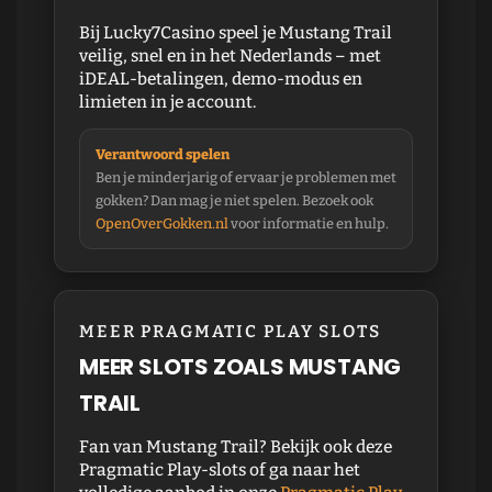
Bij Lucky7Casino speel je Mustang Trail
veilig, snel en in het Nederlands – met
iDEAL-betalingen, demo-modus en
limieten in je account.
Verantwoord spelen
Ben je minderjarig of ervaar je problemen met
gokken? Dan mag je niet spelen. Bezoek ook
OpenOverGokken.nl
voor informatie en hulp.
MEER PRAGMATIC PLAY SLOTS
MEER SLOTS ZOALS MUSTANG
TRAIL
Fan van Mustang Trail? Bekijk ook deze
Pragmatic Play-slots of ga naar het