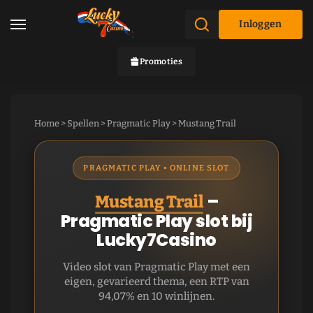
Inloggen
Promoties
Home
>
Spellen
>
Pragmatic Play
>
Mustang Trail
PRAGMATIC PLAY • ONLINE SLOT
–
Mustang Trail
Pragmatic Play slot bij
Lucky7Casino
Video slot van Pragmatic Play met een
eigen, gevarieerd thema, een RTP van
94,07% en 10 winlijnen.