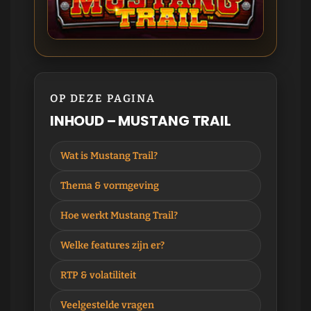
OP DEZE PAGINA
INHOUD – MUSTANG TRAIL
Wat is Mustang Trail?
Thema & vormgeving
Hoe werkt Mustang Trail?
Welke features zijn er?
RTP & volatiliteit
Veelgestelde vragen