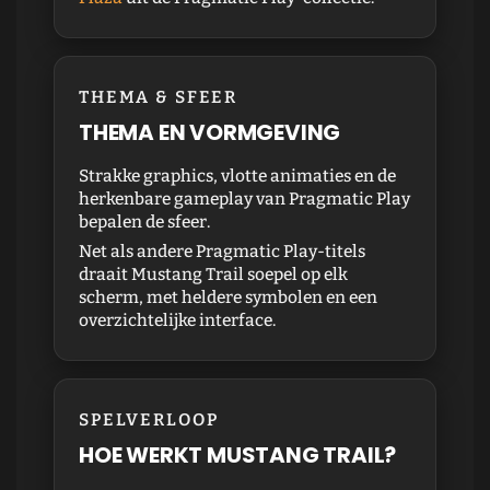
THEMA & SFEER
THEMA EN VORMGEVING
Strakke graphics, vlotte animaties en de
herkenbare gameplay van Pragmatic Play
bepalen de sfeer.
Net als andere Pragmatic Play-titels
draait Mustang Trail soepel op elk
scherm, met heldere symbolen en een
overzichtelijke interface.
SPELVERLOOP
HOE WERKT MUSTANG TRAIL?