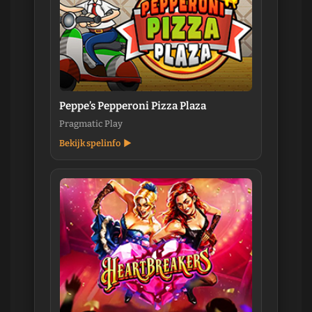
Peppe’s Pepperoni Pizza Plaza
Pragmatic Play
Bekijk spelinfo
▶