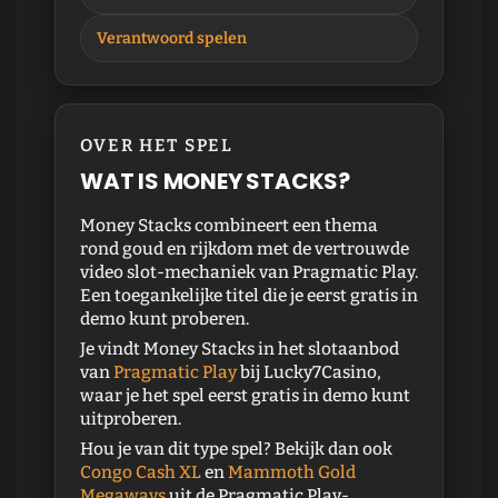
Verantwoord spelen
OVER HET SPEL
WAT IS MONEY STACKS?
Money Stacks combineert een thema
rond goud en rijkdom met de vertrouwde
video slot-mechaniek van Pragmatic Play.
Een toegankelijke titel die je eerst gratis in
demo kunt proberen.
Je vindt Money Stacks in het slotaanbod
van
Pragmatic Play
bij Lucky7Casino,
waar je het spel eerst gratis in demo kunt
uitproberen.
Hou je van dit type spel? Bekijk dan ook
Congo Cash XL
en
Mammoth Gold
Megaways
uit de Pragmatic Play-