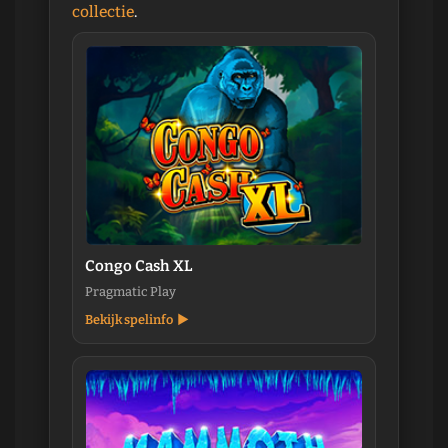
collectie
.
Congo Cash XL
Pragmatic Play
Bekijk spelinfo
▶