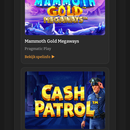
Mammoth Gold Megaways
Pragmatic Play
Bekijk spelinfo
▶