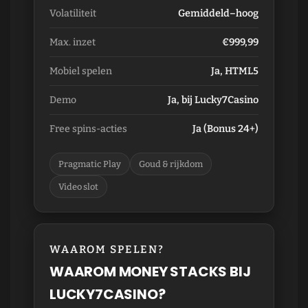
Volatiliteit
Gemiddeld–hoog
Max. inzet
€999,99
Mobiel spelen
Ja, HTML5
Demo
Ja, bij Lucky7Casino
Free spins-acties
Ja (Bonus 24+)
Pragmatic Play
Goud & rijkdom
Video slot
WAAROM SPELEN?
WAAROM MONEY STACKS BIJ
LUCKY7CASINO?