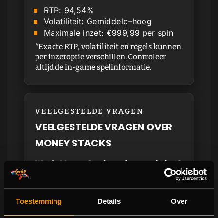
RTP: 94,54%
Volatiliteit: Gemiddeld–hoog
Maximale inzet: €999,99 per spin
*Exacte RTP, volatiliteit en regels kunnen
per inzetoptie verschillen. Controleer
altijd de in-game spelinformatie.
VEELGESTELDE VRAGEN
VEELGESTELDE VRAGEN OVER
MONEY STACKS
Wat is Money Stacks en hoe werkt het?
Money Stacks is een video slot van
Pragmatic Play; het speelt met vaste
winlijnen. Je speelt het in het casino van
Toestemming
Details
Over
Lucky7Casino en kunt het spel eerst gratis
in demo uitproberen.