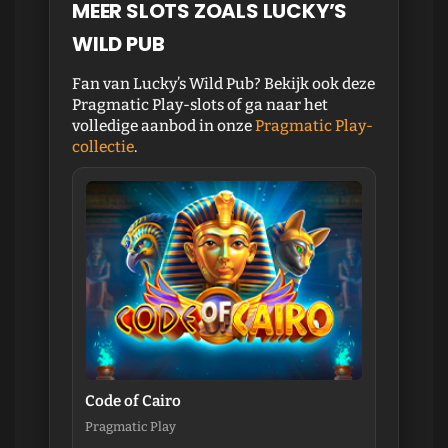
MEER SLOTS ZOALS LUCKY’S
WILD PUB
Fan van Lucky’s Wild Pub? Bekijk ook deze
Pragmatic Play-slots of ga naar het
volledige aanbod in onze
Pragmatic Play-
collectie
.
Code of Cairo
Pragmatic Play