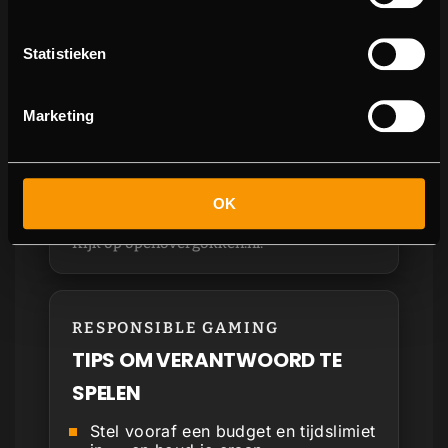
demo proberen voordat je met echt geld
speelt. Houd er rekening mee dat
bonusacties voor Lucky’s Wild Pub onder
Statistieken
bonusvoorwaarden vallen (Bonus 24+).
Hoe speel ik Lucky’s Wild Pub
Marketing
verantwoord?
Stel vooraf een budget- en tijdslimiet in,
speel alleen met geld dat je kunt missen en
gebruik de stortingslimieten en time-outs
OK
in je Lucky7Casino-account. Hulp nodig?
Kijk op openovergokken.nl.
RESPONSIBLE GAMING
TIPS OM VERANTWOORD TE
SPELEN
Stel vooraf een budget en tijdslimiet