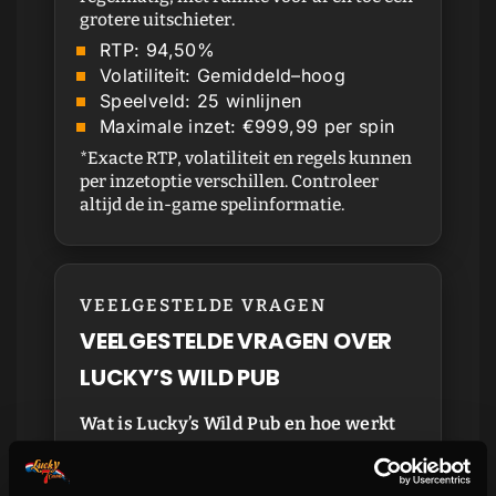
grotere uitschieter.
RTP: 94,50%
Volatiliteit: Gemiddeld–hoog
Speelveld: 25 winlijnen
Maximale inzet: €999,99 per spin
*Exacte RTP, volatiliteit en regels kunnen
per inzetoptie verschillen. Controleer
altijd de in-game spelinformatie.
VEELGESTELDE VRAGEN
VEELGESTELDE VRAGEN OVER
LUCKY’S WILD PUB
Wat is Lucky’s Wild Pub en hoe werkt
het?
Lucky’s Wild Pub is een video slot van