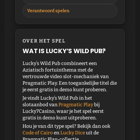
Verantwoord spelen
OVER HET SPEL
WAT IS LUCKY’S WILD PUB?
Lucky’s Wild Pub combineert een
Aziatisch fortuinthema met de
vertrouwde video slot-mechaniek van
Pragmatic Play. Een toegankelijke titel die
je eerst gratis in demo kunt proberen.
Je vindt Lucky’s Wild Pub in het
slotaanbod van
Pragmatic Play
bij
Lucky7Casino, waar je het spel eerst
gratis in demo kunt uitproberen.
Hou je van dit type spel? Bekijk dan ook
Code of Cairo
en
Lucky Dice
uit de
Pragmatic Play-collectie.