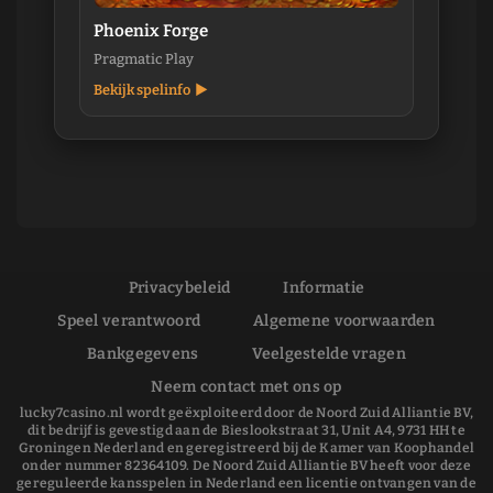
Phoenix Forge
Pragmatic Play
Bekijk spelinfo
▶
Privacybeleid
Informatie
Speel verantwoord
Algemene voorwaarden
Bankgegevens
Veelgestelde vragen
Neem contact met ons op
lucky7casino.nl wordt geëxploiteerd door de Noord Zuid Alliantie BV,
dit bedrijf is gevestigd aan de Bieslookstraat 31, Unit A4, 9731 HH te
Groningen Nederland en geregistreerd bij de Kamer van Koophandel
onder nummer 82364109. De Noord Zuid Alliantie BV heeft voor deze
gereguleerde kansspelen in Nederland een licentie ontvangen van de