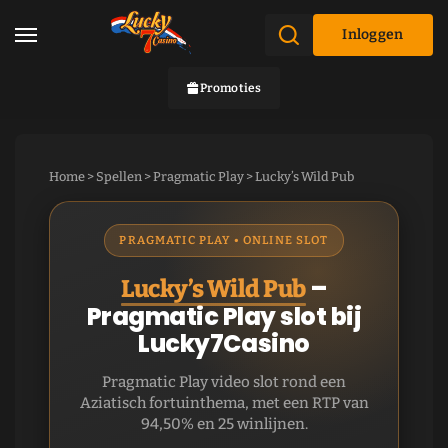
Inloggen
Promoties
Home
>
Spellen
>
Pragmatic Play
>
Lucky’s Wild Pub
PRAGMATIC PLAY • ONLINE SLOT
–
Lucky’s Wild Pub
Pragmatic Play slot bij
Lucky7Casino
Pragmatic Play video slot rond een
Aziatisch fortuinthema, met een RTP van
94,50% en 25 winlijnen.