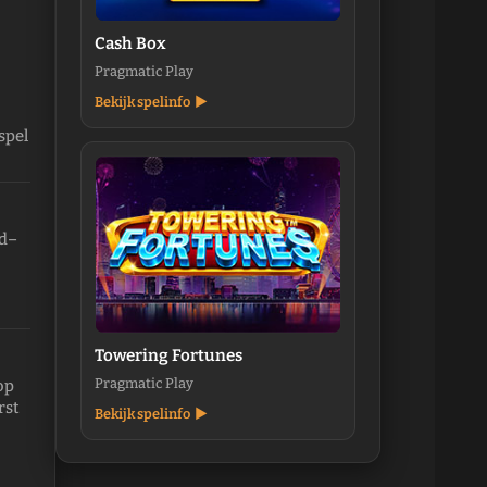
Cash Box
Pragmatic Play
Bekijk spelinfo
▶
spel
ld–
Towering Fortunes
Pragmatic Play
op
rst
Bekijk spelinfo
▶