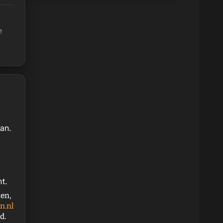
e
aan.
t.
ten,
n.nl
d.