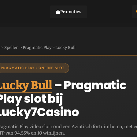
Promoties
e
>
Spellen
>
Pragmatic Play
>
Lucky Bull
PRAGMATIC PLAY • ONLINE SLOT
– Pragmatic
Lucky Bull
Play slot bij
Lucky7Casino
ragmatic Play video slot rond een Aziatisch fortuinthema, met 
TP van 94,55% en 10 winlijnen.