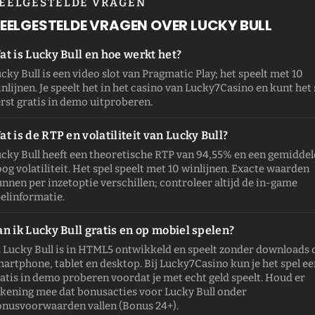
EELGESTELDE VRAGEN
EELGESTELDE VRAGEN OVER LUCKY BULL
at is Lucky Bull en hoe werkt het?
cky Bull is een video slot van Pragmatic Play; het speelt met 10
nlijnen. Je speelt het in het casino van Lucky7Casino en kunt het 
rst gratis in demo uitproberen.
at is de RTP en volatiliteit van Lucky Bull?
cky Bull heeft een theoretische RTP van 94,55% en een gemidde
og volatiliteit. Het spel speelt met 10 winlijnen. Exacte waarden
nnen per inzetoptie verschillen; controleer altijd de in-game
elinformatie.
an ik Lucky Bull gratis en op mobiel spelen?
. Lucky Bull is in HTML5 ontwikkeld en speelt zonder downloads 
artphone, tablet en desktop. Bij Lucky7Casino kun je het spel ee
atis in demo proberen voordat je met echt geld speelt. Houd er
kening mee dat bonusacties voor Lucky Bull onder
nusvoorwaarden vallen (Bonus 24+).