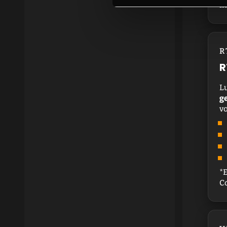
in
R
R
Lu
g
vo
*E
Co