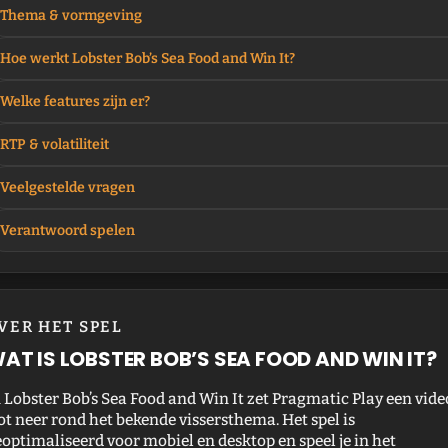
Thema & vormgeving
Hoe werkt Lobster Bob’s Sea Food and Win It?
Welke features zijn er?
RTP & volatiliteit
Veelgestelde vragen
Verantwoord spelen
VER HET SPEL
AT IS LOBSTER BOB’S SEA FOOD AND WIN IT?
 Lobster Bob’s Sea Food and Win It zet Pragmatic Play een vide
ot neer rond het bekende vissersthema. Het spel is
optimaliseerd voor mobiel en desktop en speel je in het