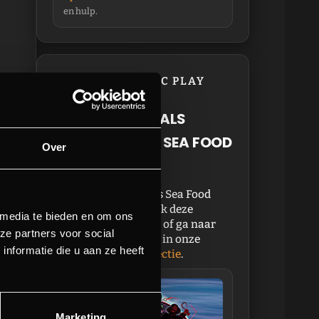
en hulp.
MEER PRAGMATIC PLAY
SLOTS
MEER SLOTS ZOALS
LOBSTER BOB’S SEA FOOD
e.
Over
AND WIN IT
Fan van Lobster Bob’s Sea Food
and Win It? Bekijk ook deze
 media te bieden en om ons
Pragmatic Play-slots of ga naar
ze partners voor social
het volledige aanbod in onze
nformatie die u aan ze heeft
Pragmatic Play-collectie
.
N
Marketing