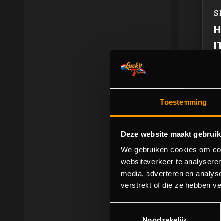
S
H
I
He
Toestemming
Deze website maakt gebruik
We gebruiken cookies om cont
websiteverkeer te analyseren
media, adverteren en analys
verstrekt of die ze hebben v
F
F
Toestemmingsselectie
I
Noodzakelijk