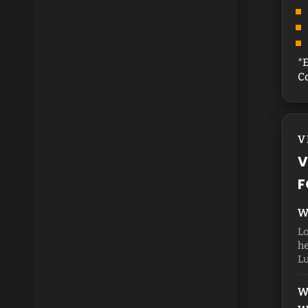
*E
Co
V
V
F
W
Lo
he
Lu
W