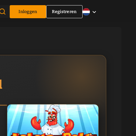
Inloggen
Registreren
d
j