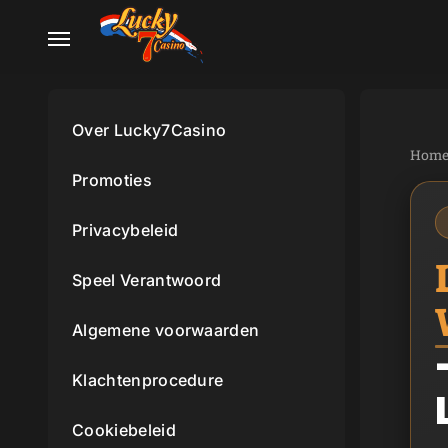
Over Lucky7Casino
Hom
Promoties
Privacybeleid
Speel Verantwoord
Algemene voorwaarden
Klachtenprocedure
Cookiebeleid