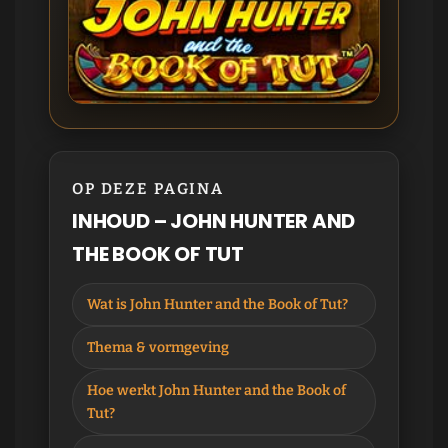
OP DEZE PAGINA
INHOUD – JOHN HUNTER AND
THE BOOK OF TUT
Wat is John Hunter and the Book of Tut?
Thema & vormgeving
Hoe werkt John Hunter and the Book of
Tut?