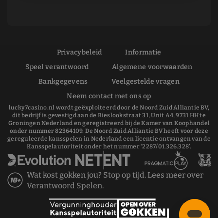
Privacybeleid
Informatie
Speel verantwoord
Algemene voorwaarden
Bankgegevens
Veelgestelde vragen
Neem contact met ons op
lucky7casino.nl wordt geëxploiteerd door de Noord Zuid Alliantie BV,
dit bedrijf is gevestigd aan de Bieslookstraat 31, Unit A4, 9731 HH te
Groningen Nederland en geregistreerd bij de Kamer van Koophandel
onder nummer 82364109. De Noord Zuid Alliantie BV heeft voor deze
gereguleerde kansspelen in Nederland een licentie ontvangen van de
Kansspelautoriteit onder het nummer ‘2287/01.326.328’.
Wat kost gokken jou? Stop op tijd. Lees meer over
Verantwoord Spelen
.