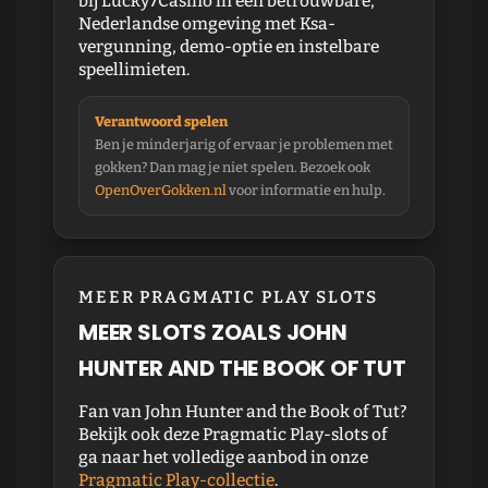
bij Lucky7Casino in een betrouwbare,
Nederlandse omgeving met Ksa-
vergunning, demo-optie en instelbare
speellimieten.
Verantwoord spelen
Ben je minderjarig of ervaar je problemen met
gokken? Dan mag je niet spelen. Bezoek ook
OpenOverGokken.nl
voor informatie en hulp.
MEER PRAGMATIC PLAY SLOTS
MEER SLOTS ZOALS JOHN
HUNTER AND THE BOOK OF TUT
Fan van John Hunter and the Book of Tut?
Bekijk ook deze Pragmatic Play-slots of
ga naar het volledige aanbod in onze
Pragmatic Play-collectie
.