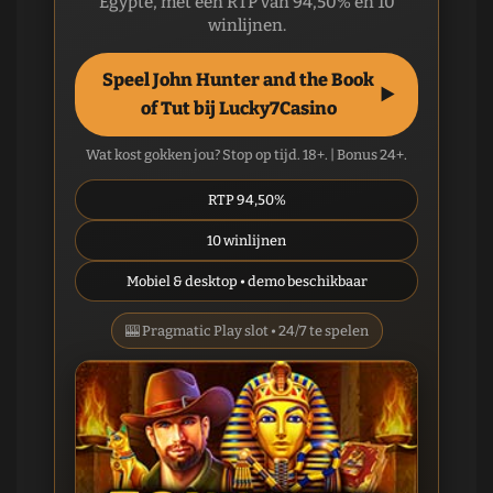
Egypte, met een RTP van 94,50% en 10
winlijnen.
Speel John Hunter and the Book
▶
of Tut bij Lucky7Casino
Wat kost gokken jou? Stop op tijd. 18+. | Bonus 24+.
RTP 94,50%
10 winlijnen
Mobiel & desktop • demo beschikbaar
🎰 Pragmatic Play slot • 24/7 te spelen