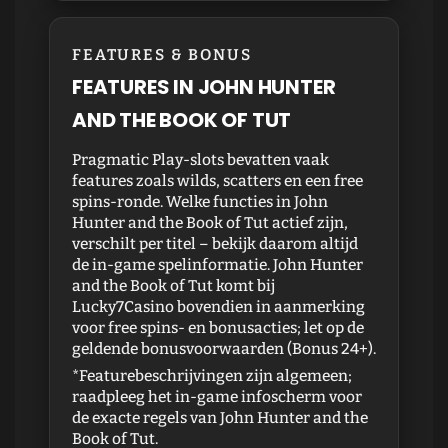
FEATURES & BONUS
FEATURES IN JOHN HUNTER
AND THE BOOK OF TUT
Pragmatic Play-slots bevatten vaak
features zoals wilds, scatters en een free
spins-ronde. Welke functies in John
Hunter and the Book of Tut actief zijn,
verschilt per titel – bekijk daarom altijd
de in-game spelinformatie. John Hunter
and the Book of Tut komt bij
Lucky7Casino bovendien in aanmerking
voor free spins- en bonusacties; let op de
geldende bonusvoorwaarden (Bonus 24+).
*Featurebeschrijvingen zijn algemeen;
raadpleeg het in-game infoscherm voor
de exacte regels van John Hunter and the
Book of Tut.