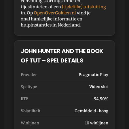
eenvoudig stortingslimieten,
tijdslimieten of een
(tijdelijke) uitsluiting
in. Op
OpenOverGokken.nl
vind je
onafhankelijke informatie en
hulpinstanties in Nederland.
JOHN HUNTER AND THE BOOK
OF TUT – SPEL DETAILS
Provider
Pragmatic Play
Speltype
Video slot
RTP
94,50%
Volatiliteit
Gemiddeld–hoog
Winlijnen
10 winlijnen