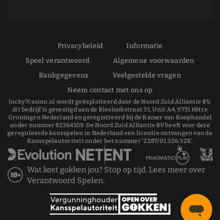
Privacybeleid
Informatie
Speel verantwoord
Algemene voorwaarden
Bankgegevens
Veelgestelde vragen
Neem contact met ons op
lucky7casino.nl wordt geëxploiteerd door de Noord Zuid Alliantie BV,
dit bedrijf is gevestigd aan de Bieslookstraat 31, Unit A4, 9731 HH te
Groningen Nederland en geregistreerd bij de Kamer van Koophandel
onder nummer 82364109. De Noord Zuid Alliantie BV heeft voor deze
gereguleerde kansspelen in Nederland een licentie ontvangen van de
Kansspelautoriteit onder het nummer ‘2287/01.326.328’.
Wat kost gokken jou? Stop op tijd. Lees meer over
Verantwoord Spelen
.