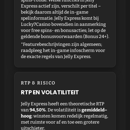
Express actief zijn, verschilt per titel –
bekijk daarom altijd de in-game
spelinformatie. Jelly Express komt bij
Lucky7Casino bovendien in aanmerking
voor free spins- en bonusacties; let op de
geldende bonusvoorwaarden (Bonus 24+).
*Featurebeschrijvingen zijn algemeen;
raadpleeg het in-game infoscherm voor
de exacte regels van Jelly Express.
RTP & RISICO
RTP EN VOLATILITEIT
Jelly Express heeft een theoretische RTP
van
94,50%
. De volatiliteit is
gemiddeld–
hoog
: winsten komen redelijk regelmatig,
met ruimte voor af en toe een grotere
uitschieter.