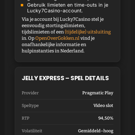
Gebruik limieten en time-outs in je
Lucky7Casino-account.
Via je account bij Lucky7Casino stel je
eenvoudig stortingslimieten,
tijdslimieten of een
(tijdelijke) uitsluiting
in. Op
OpenOverGokken.nl
vind je
onafhankelijke informatie en
hulpinstanties in Nederland.
JELLY EXPRESS – SPEL DETAILS
Provider
Pragmatic Play
Speltype
Video slot
RTP
94,50%
Volatiliteit
Gemiddeld–hoog