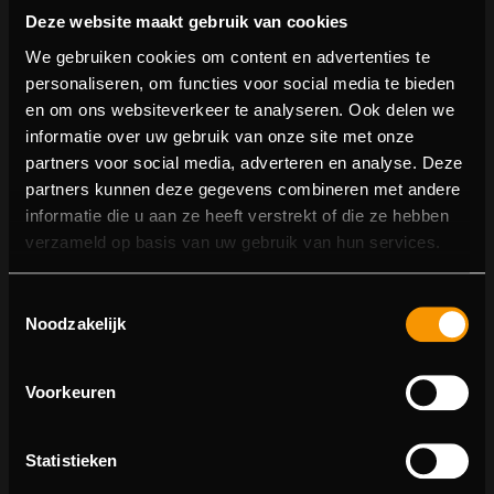
Deze website maakt gebruik van cookies
Wat is de RTP en volatiliteit van Jelly
We gebruiken cookies om content en advertenties te
Express?
personaliseren, om functies voor social media te bieden
Jelly Express heeft een theoretische RTP
en om ons websiteverkeer te analyseren. Ook delen we
van 94,50% en een gemiddeld–hoog
informatie over uw gebruik van onze site met onze
volatiliteit. Exacte waarden kunnen per
partners voor social media, adverteren en analyse. Deze
inzetoptie verschillen; controleer altijd de
partners kunnen deze gegevens combineren met andere
in-game spelinformatie.
informatie die u aan ze heeft verstrekt of die ze hebben
verzameld op basis van uw gebruik van hun services.
Kan ik Jelly Express gratis en op
mobiel spelen?
Toestemmingsselectie
Ja. Jelly Express is in HTML5 ontwikkeld en
Noodzakelijk
speelt zonder downloads op smartphone,
tablet en desktop. Bij Lucky7Casino kun je
het spel eerst gratis in demo proberen
Voorkeuren
voordat je met echt geld speelt. Houd er
rekening mee dat bonusacties voor Jelly
Express onder bonusvoorwaarden vallen
(Bonus 24+).
Statistieken