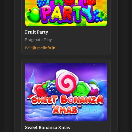
Fruit Party
Pragmatic Play
Bekijk spelinfo
▶
Sweet Bonanza Xmas