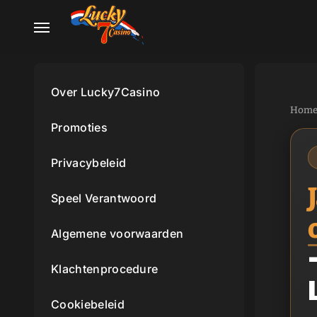
Over Lucky7Casino
Hom
Promoties
Privacybeleid
Speel Verantwoord
Algemene voorwaarden
Klachtenprocedure
Cookiebeleid