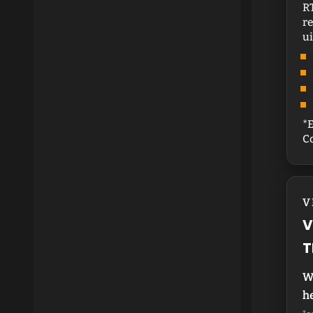
R
re
ui
*E
Co
V
V
T
W
h