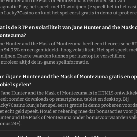
ne Hunter and the Mask of Montezuma is een video slot van
agmatic Play; het speelt met 10 winlijnen. Je speelt het in het cas
n Lucky7Casino en kunt het spel eerst gratis in demo uitprobere
at is de RTP en volatiliteit van Jane Hunter and the Mask 
ontezuma?
ne Hunter and the Mask of Montezuma heeft een theoretische R
n 94,05% en een gemiddeld–hoog volatiliteit. Het spel speelt met
nlijnen. Exacte waarden kunnen per inzetoptie verschillen;
ntroleer altijd de in-game spelinformatie.
an ik Jane Hunter and the Mask of Montezuma gratis en o
obiel spelen?
. Jane Hunter and the Mask of Montezuma is in HTML5 ontwikkel
eelt zonder downloads op smartphone, tablet en desktop. Bij
cky7Casino kun je het spel eerst gratis in demo proberen voorda
t echt geld speelt. Houd er rekening mee dat bonusacties voor J
unter and the Mask of Montezuma onder bonusvoorwaarden vall
onus 24+).