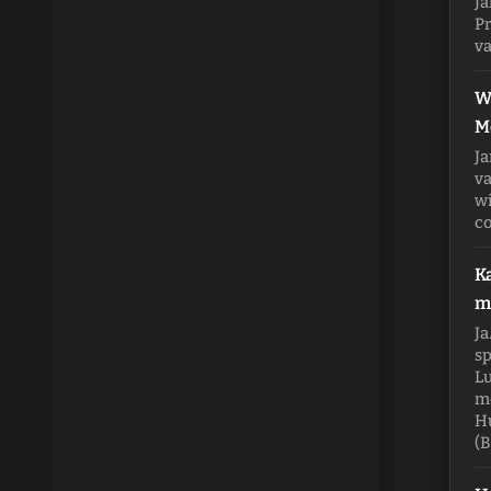
Ja
Pr
va
W
M
Ja
va
wi
co
K
m
Ja
sp
Lu
me
H
(B