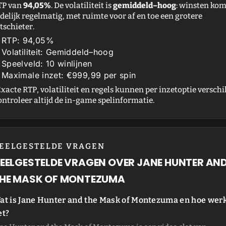
TP van
94,05%
. De volatiliteit is
gemiddeld–hoog
: winsten ko
delijk regelmatig, met ruimte voor af en toe een grotere
tschieter.
RTP: 94,05%
Volatiliteit: Gemiddeld–hoog
Speelveld: 10 winlijnen
Maximale inzet: €999,99 per spin
xacte RTP, volatiliteit en regels kunnen per inzetoptie verschil
ntroleer altijd de in-game spelinformatie.
EELGESTELDE VRAGEN
EELGESTELDE VRAGEN OVER JANE HUNTER AN
HE MASK OF MONTEZUMA
at is Jane Hunter and the Mask of Montezuma en hoe wer
et?