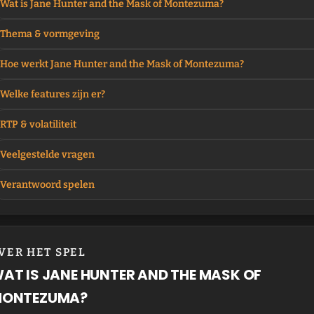
Wat is Jane Hunter and the Mask of Montezuma?
Thema & vormgeving
Hoe werkt Jane Hunter and the Mask of Montezuma?
Welke features zijn er?
RTP & volatiliteit
Veelgestelde vragen
Verantwoord spelen
VER HET SPEL
AT IS JANE HUNTER AND THE MASK OF
ONTEZUMA?