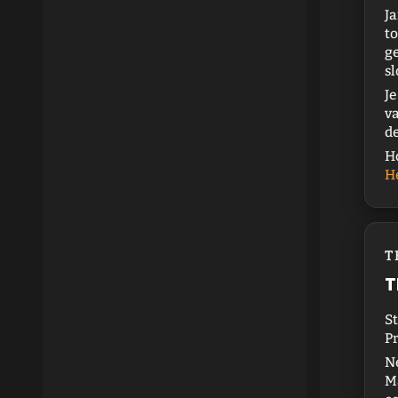
J
t
g
s
J
v
d
Ho
H
T
T
S
Pr
Ne
M