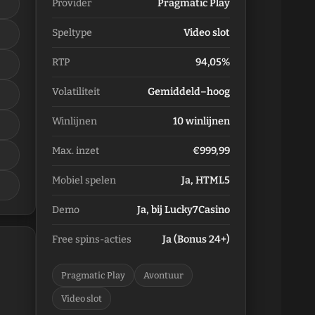
Provider
Pragmatic Play
Speltype
Video slot
RTP
94,05%
Volatiliteit
Gemiddeld–hoog
Winlijnen
10 winlijnen
Max. inzet
€999,99
Mobiel spelen
Ja, HTML5
Demo
Ja, bij Lucky7Casino
Free spins-acties
Ja (Bonus 24+)
Pragmatic Play
Avontuur
Video slot