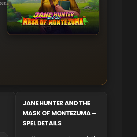
 een
JANE HUNTER AND THE
MASK OF MONTEZUMA –
SPEL DETAILS