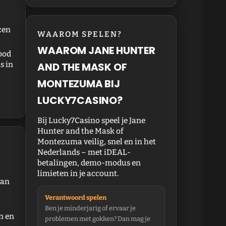
zen
WAAROM SPELEN?
WAAROM JANE HUNTER
bod
s in
AND THE MASK OF
MONTEZUMA BIJ
LUCKY7CASINO?
Bij Lucky7Casino speel je Jane
Hunter and the Mask of
Montezuma veilig, snel en in het
Nederlands – met iDEAL-
betalingen, demo-modus en
limieten in je account.
van
Verantwoord spelen
Ben je minderjarig of ervaar je
n en
problemen met gokken? Dan mag je