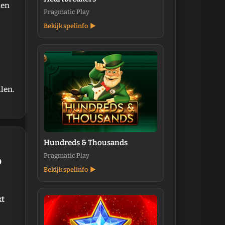
men
Pragmatic Play
Bekijk spelinfo
▶
len.
Hundreds & Thousands
Pragmatic Play
D
Bekijk spelinfo
▶
kt