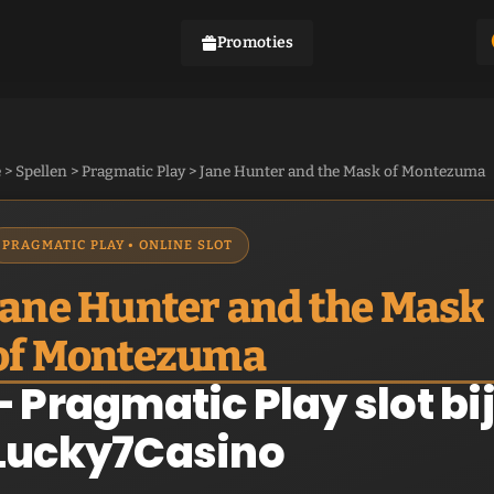
Promoties
e
>
Spellen
>
Pragmatic Play
>
Jane Hunter and the Mask of Montezuma
PRAGMATIC PLAY • ONLINE SLOT
Jane Hunter and the Mask
of Montezuma
– Pragmatic Play slot bi
Lucky7Casino