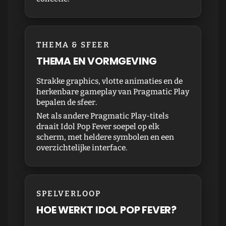
THEMA & SFEER
THEMA EN VORMGEVING
Strakke graphics, vlotte animaties en de
herkenbare gameplay van Pragmatic Play
bepalen de sfeer.
Net als andere Pragmatic Play-titels
draait Idol Pop Fever soepel op elk
scherm, met heldere symbolen en een
overzichtelijke interface.
SPELVERLOOP
HOE WERKT IDOL POP FEVER?