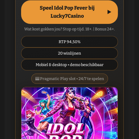
Speel Idol Pop Fever bij
▶
Lucky7Casino
Wat kost gokken jou? Stop op tijd. 18+. | Bonus 24+.
RTP 94,50%
20 winlijnen
Mobiel & desktop • demo beschikbaar
🎰 Pragmatic Play slot • 24/7 te spelen