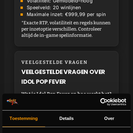
Volatiliteit: Gemiddeld–hoog
Speelveld: 20 winlijnen
Maximale inzet: €999,99 per spin
*Exacte RTP, volatiliteit en regels kunnen
per inzetoptie verschillen. Controleer
altijd de in-game spelinformatie.
VEELGESTELDE VRAGEN
VEELGESTELDE VRAGEN OVER
IDOL POP FEVER
Wat is Idol Pop Fever en hoe werkt het?
Idol Pop Fever is een video slot van
Pragmatic Play; het speelt met 20 winlijnen.
Je speelt het in het casino van
Toestemming
Details
Over
Lucky7Casino en kunt het spel eerst gratis
in demo uitproberen.