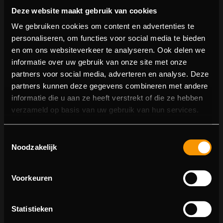
Deze website maakt gebruik van cookies
Wat is de RTP en volatiliteit van Idol
Pop Fever?
We gebruiken cookies om content en advertenties te
personaliseren, om functies voor social media te bieden
Idol Pop Fever heeft een theoretische RTP
van 94,50% en een gemiddeld–hoog
en om ons websiteverkeer te analyseren. Ook delen we
volatiliteit. Het spel speelt met 20
informatie over uw gebruik van onze site met onze
winlijnen. Exacte waarden kunnen per
partners voor social media, adverteren en analyse. Deze
inzetoptie verschillen; controleer altijd de
partners kunnen deze gegevens combineren met andere
in-game spelinformatie.
informatie die u aan ze heeft verstrekt of die ze hebben
verzameld op basis van uw gebruik van hun services.
Kan ik Idol Pop Fever gratis en op
mobiel spelen?
Toestemmingsselectie
Ja. Idol Pop Fever is in HTML5 ontwikkeld
Noodzakelijk
en speelt zonder downloads op
smartphone, tablet en desktop. Bij
Lucky7Casino kun je het spel eerst gratis in
Voorkeuren
demo proberen voordat je met echt geld
speelt. Houd er rekening mee dat
bonusacties voor Idol Pop Fever onder
bonusvoorwaarden vallen (Bonus 24+).
Statistieken