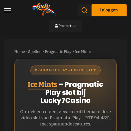
Inloggen
Promoties
Home
>
Spellen
>
Pragmatic Play
>
Ice Mints
PRAGMATIC PLAY • ONLINE SLOT
– Pragmatic
Ice Mints
Play slot bij
Lucky7Casino
Ontdek een eigen, gevarieerd thema in deze
video slot van Pragmatic Play – RTP 94,48%,
met spannende features.