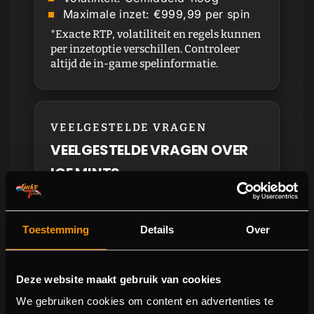
Maximale inzet: €999,99 per spin
*Exacte RTP, volatiliteit en regels kunnen
per inzetoptie verschillen. Controleer
altijd de in-game spelinformatie.
VEELGESTELDE VRAGEN
VEELGESTELDE VRAGEN OVER
ICE MINTS
Wat is Ice Mints en hoe werkt het?
Ice Mints is een video slot van Pragmatic
Toestemming
Details
Over
Play; het speelt met vaste winlijnen. Je
speelt het in het casino van Lucky7Casino
en kunt het spel eerst gratis in demo
uitproberen.
Deze website maakt gebruik van cookies
We gebruiken cookies om content en advertenties te
Wat is de RTP en volatiliteit van Ice