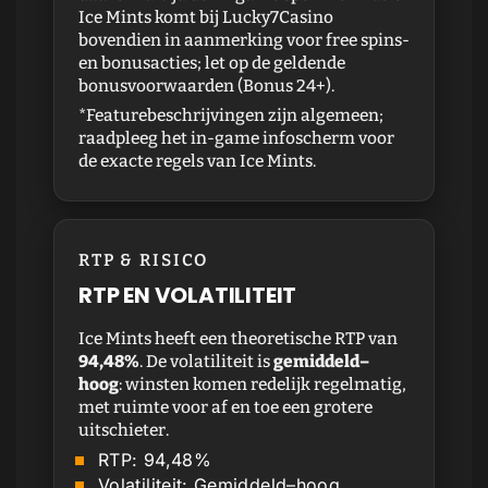
Ice Mints komt bij Lucky7Casino
bovendien in aanmerking voor free spins-
en bonusacties; let op de geldende
bonusvoorwaarden (Bonus 24+).
*Featurebeschrijvingen zijn algemeen;
raadpleeg het in-game infoscherm voor
de exacte regels van Ice Mints.
RTP & RISICO
RTP EN VOLATILITEIT
Ice Mints heeft een theoretische RTP van
94,48%
. De volatiliteit is
gemiddeld–
hoog
: winsten komen redelijk regelmatig,
met ruimte voor af en toe een grotere
uitschieter.
RTP: 94,48%
Volatiliteit: Gemiddeld–hoog