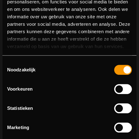
personaliseren, om functies voor social media te bieden
Mints?
en om ons websiteverkeer te analyseren. Ook delen we
Ice Mints heeft een theoretische RTP van
informatie over uw gebruik van onze site met onze
94,48% en een gemiddeld–hoog volatiliteit.
partners voor social media, adverteren en analyse. Deze
Exacte waarden kunnen per inzetoptie
partners kunnen deze gegevens combineren met andere
verschillen; controleer altijd de in-game
informatie die u aan ze heeft verstrekt of die ze hebben
spelinformatie.
verzameld op basis van uw gebruik van hun services.
Kan ik Ice Mints gratis en op mobiel
spelen?
Toestemmingsselectie
Noodzakelijk
Ja. Ice Mints is in HTML5 ontwikkeld en
speelt zonder downloads op smartphone,
tablet en desktop. Bij Lucky7Casino kun je
Voorkeuren
het spel eerst gratis in demo proberen
voordat je met echt geld speelt. Houd er
rekening mee dat bonusacties voor Ice
Statistieken
Mints onder bonusvoorwaarden vallen
(Bonus 24+).
Marketing
Hoe speel ik Ice Mints verantwoord?
Stel vooraf een budget- en tijdslimiet in,