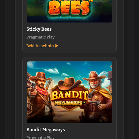
Sticky Bees
Pragmatic Play
Bekijk spelinfo
▶
Bandit Megaways
Pragmatic Play