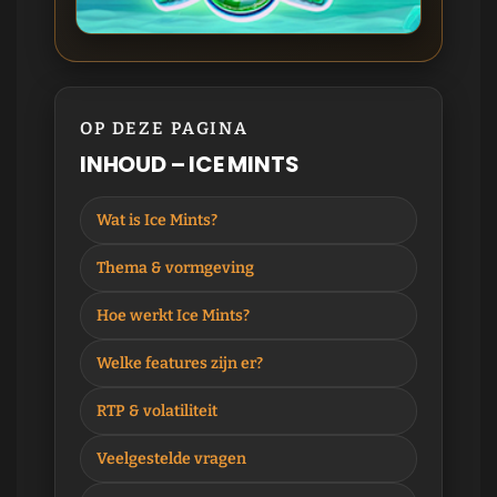
OP DEZE PAGINA
INHOUD – ICE MINTS
Wat is Ice Mints?
Thema & vormgeving
Hoe werkt Ice Mints?
Welke features zijn er?
RTP & volatiliteit
Veelgestelde vragen