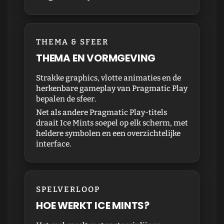
THEMA & SFEER
THEMA EN VORMGEVING
Strakke graphics, vlotte animaties en de
herkenbare gameplay van Pragmatic Play
bepalen de sfeer.
Net als andere Pragmatic Play-titels
draait Ice Mints soepel op elk scherm, met
heldere symbolen en een overzichtelijke
interface.
SPELVERLOOP
HOE WERKT ICE MINTS?