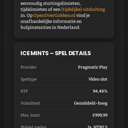
eenvoudig stortingslimieten,
tijdslimieten of een
(tijdelijke) uitsluiting
in. Op
OpenOverGokken.nl
vind je
onafhankelijke informatie en
hulpinstanties in Nederland.
ICE MINTS – SPEL DETAILS
Provider
Pragmatic Play
Speltype
Video slot
RTP
94,48%
Volatiliteit
Gemiddeld–hoog
Max. inzet
€999,99
Mobiel spelen
Ja, HTML5