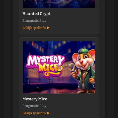
Haunted Crypt
Pragmatic Play
Bekijk spelinfo
▶
Mystery Mice
Pragmatic Play
Bekijk spelinfo
▶