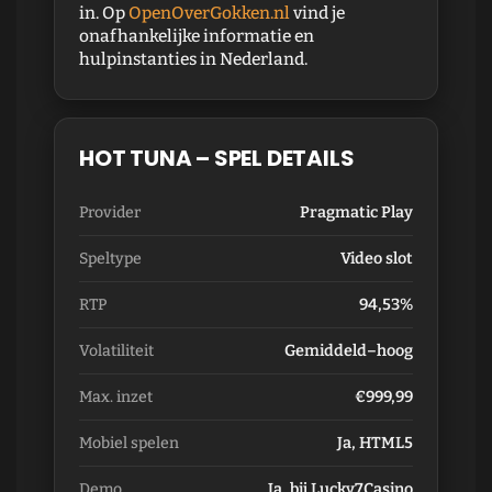
in. Op
OpenOverGokken.nl
vind je
onafhankelijke informatie en
hulpinstanties in Nederland.
HOT TUNA – SPEL DETAILS
Provider
Pragmatic Play
Speltype
Video slot
RTP
94,53%
Volatiliteit
Gemiddeld–hoog
Max. inzet
€999,99
Mobiel spelen
Ja, HTML5
Demo
Ja, bij Lucky7Casino