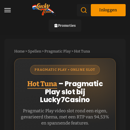
Inloggen
Promoties
Home
>
Spellen
>
Pragmatic Play
>
Hot Tuna
PRAGMATIC PLAY • ONLINE SLOT
– Pragmatic
Hot Tuna
Play slot bij
Lucky7Casino
Pragmatic Play video slot rond een eigen,
gevarieerd thema, met een RTP van 94,53%
en spannende features.