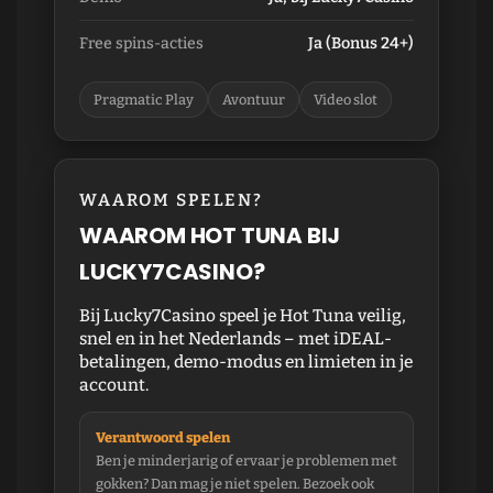
Free spins-acties
Ja (Bonus 24+)
Pragmatic Play
Avontuur
Video slot
WAAROM SPELEN?
WAAROM HOT TUNA BIJ
LUCKY7CASINO?
Bij Lucky7Casino speel je Hot Tuna veilig,
snel en in het Nederlands – met iDEAL-
betalingen, demo-modus en limieten in je
account.
Verantwoord spelen
Ben je minderjarig of ervaar je problemen met
gokken? Dan mag je niet spelen. Bezoek ook