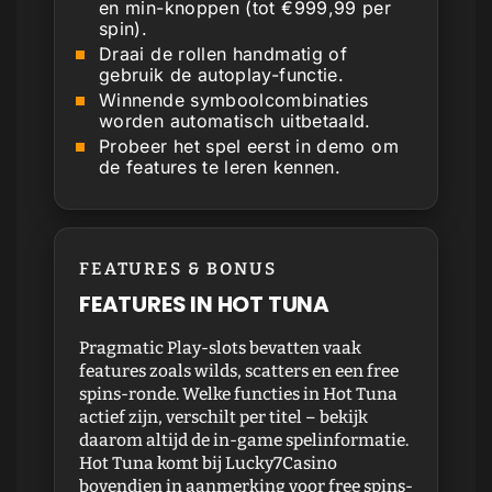
en min-knoppen (tot €999,99 per
spin).
Draai de rollen handmatig of
gebruik de autoplay-functie.
Winnende symboolcombinaties
worden automatisch uitbetaald.
Probeer het spel eerst in demo om
de features te leren kennen.
FEATURES & BONUS
FEATURES IN HOT TUNA
Pragmatic Play-slots bevatten vaak
features zoals wilds, scatters en een free
spins-ronde. Welke functies in Hot Tuna
actief zijn, verschilt per titel – bekijk
daarom altijd de in-game spelinformatie.
Hot Tuna komt bij Lucky7Casino
bovendien in aanmerking voor free spins-