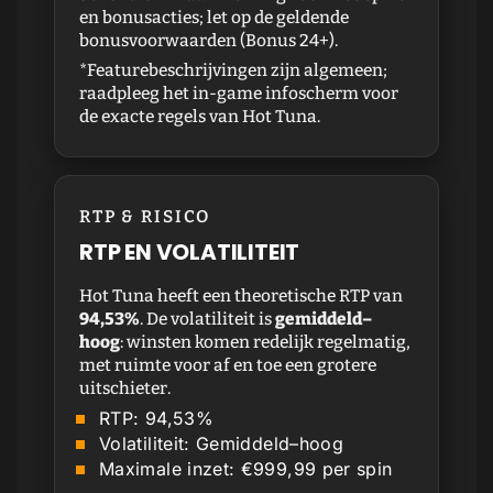
en bonusacties; let op de geldende
bonusvoorwaarden (Bonus 24+).
*Featurebeschrijvingen zijn algemeen;
raadpleeg het in-game infoscherm voor
de exacte regels van Hot Tuna.
RTP & RISICO
RTP EN VOLATILITEIT
Hot Tuna heeft een theoretische RTP van
94,53%
. De volatiliteit is
gemiddeld–
hoog
: winsten komen redelijk regelmatig,
met ruimte voor af en toe een grotere
uitschieter.
RTP: 94,53%
Volatiliteit: Gemiddeld–hoog
Maximale inzet: €999,99 per spin